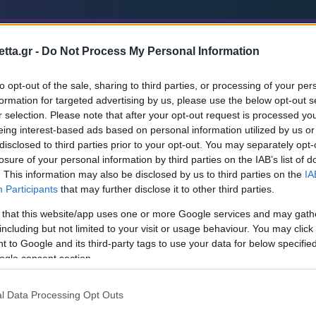
ame
Live
Pos
tta.gr -
Do Not Process My Personal Information
FOLLOW US
to opt-out of the sale, sharing to third parties, or processing of your per
formation for targeted advertising by us, please use the below opt-out s
r selection. Please note that after your opt-out request is processed y
eing interest-based ads based on personal information utilized by us or
disclosed to third parties prior to your opt-out. You may separately opt-
losure of your personal information by third parties on the IAB’s list of
. This information may also be disclosed by us to third parties on the
IA
Participants
that may further disclose it to other third parties.
GAME IN
 that this website/app uses one or more Google services and may gath
including but not limited to your visit or usage behaviour. You may click 
 to Google and its third-party tags to use your data for below specifi
ogle consent section.
Ολοκληρώθηκε
Παν
l Data Processing Opt Outs
Ρεά
Παν