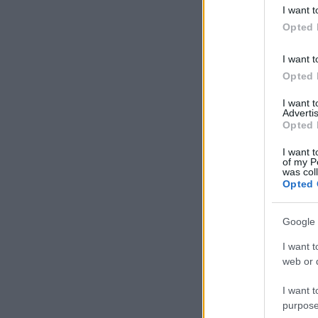
I want t
Opted 
I want t
Opted 
I want 
Advertis
Opted 
I want t
of my P
was col
Opted 
Google 
I want t
web or d
I want t
purpose