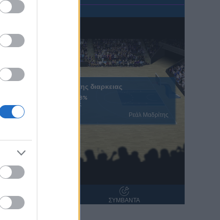
Ολοκληρωση κανονικης διαρκειας
51.6%
45.8%
% Εντός Πεδιάς
 Άκτωρ
Ρεάλ Μαδρίτης
ΝΤΑΝΑ
ΣΥΜΒΑΝΤΑ