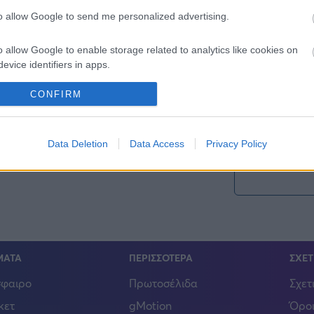
to allow Google to send me personalized advertising.
o allow Google to enable storage related to analytics like cookies on
Σχολιάστε εδώ
evice identifiers in apps.
o allow Google to enable storage related to functionality of the website
CONFIRM
o allow Google to enable storage related to personalization.
Data Deletion
Data Access
Privacy Policy
o allow Google to enable storage related to security, including
cation functionality and fraud prevention, and other user protection.
ΜΑΤΑ
ΠΕΡΙΣΣΟΤΕΡΑ
ΣΧΕΤ
φαιρο
Πρωτοσέλιδα
Σχετ
κετ
gMotion
Όροι