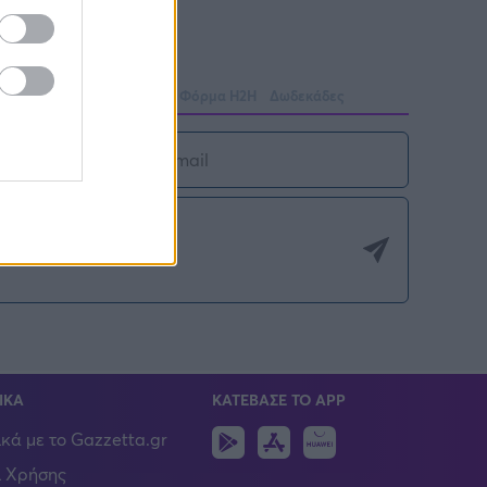
Στατιστικά
Βαθμολογίες
Φόρμα H2H
Δωδεκάδες
ΙΚΑ
ΚΑΤΕΒΑΣΕ ΤΟ APP
Android
IOS
Huawei
ικά με το Gazzetta.gr
 Χρήσης