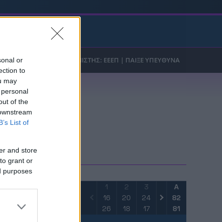
t Game
sonal or
ection to
ou may
 personal
out of the
 downstream
B’s List of
FO
er and store
to grant or
ed purposes
1
2
3
4
Α
16
20
24
22
82
26
18
17
20
81