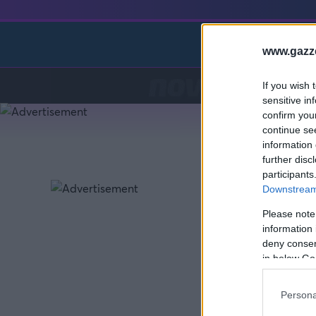
Preg
www.gazze
If you wish 
sensitive in
confirm you
continue se
information 
further disc
participants
Downstream 
Please note
information 
deny consent
in below Go
Persona