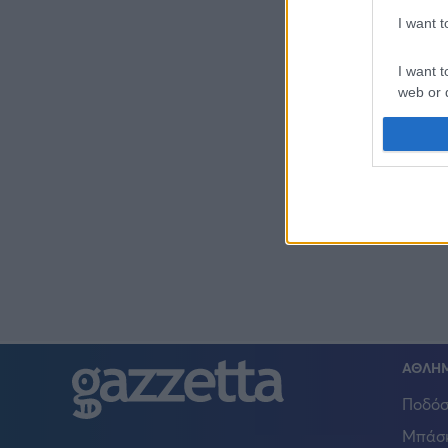
I want 
I want t
web or d
I want t
or app.
I want t
I want t
authenti
ΑΘΛΗ
Ποδόσ
Μπάσ