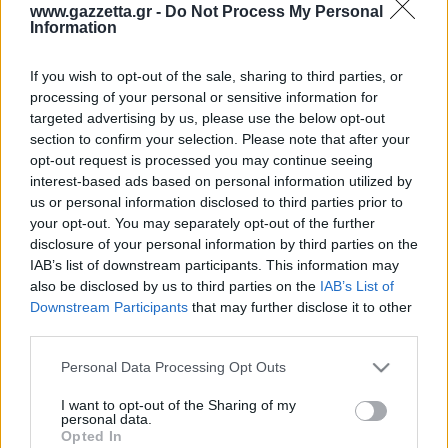
Οδηγός F1
CEV Cup
Τεχνολογία
www.gazzetta.gr -
Do Not Process My Personal
Παναγιώτης Δαλαταριώφ
Κολύμβηση
ΑΘΛΗΤΙΚΕΣ ΜΕΤΑΔΟΣΕΙΣ
Bundesliga
EuroCup
Information
GMotion WRC
Περιγραφή
Υγεία
Challenge Cup
Στατιστικά
Βαθμολογίες
Φόρμα H2H
Δωδεκάδες
Ανδρέας Δημάτος
Μπιτς Βόλεϊ
Ligue 1
Mundobasket
GMotion MotoGP
LIVE SCORE
Showbiz
If you wish to opt-out of the sale, sharing to third parties, or
Αντώνης Καλκαβούρας
Ολοκληρώθηκε
1
2
3
4
Α
Ιστιοπλοΐα
Basketaki
Εθνική Ελλάδος
processing of your personal or sensitive information for
GWOMEN
Φεν
17
13
18
33
81
Αντώνης Καρπετόπουλος
targeted advertising by us, please use the below opt-out
Eurobasket
Κωπηλασία
25
18
13
30
86
Ερυ
Μουντιάλ 2026
Δημήτρης Κατσιώνης
section to confirm your selection. Please note that after your
ΑΘΛΗΤΙΚΗ ΗΧΩ
Φεν
Ξιφασκία
Wyscout Analysis
opt-out request is processed you may continue seeing
Γιώργος Κούβαρης
Ερυ
ΕΚΠΟΜΠΕΣ
interest-based ads based on personal information utilized by
Σκοποβολή
Ευρώπη
Κώστας Νικολακόπουλος
us or personal information disclosed to third parties prior to
GALACTICOS BY INTERWETTEN
Κόσμος
Πάλη
ΟΜΑΔΕΣ
Γιάννης Πάλλας
your opt-out. You may separately opt-out of the further
GAZZ FLOOR BY NOVIBET
disclosure of your personal information by third parties on the
Νίκος Παπαδογιάννης
Τάε κβον ντο
ΑΕΚ
PODCASTS
IAB’s list of downstream participants. This information may
POLE POSITION BY ALLWYN
Γιώργος Σακελλαρίου
Τζούντο
also be disclosed by us to third parties on the
IAB’s List of
ΣΠΛΙΤ
OLD SCHOOL
Ολοκληρωση κανονικης διαρκειας
GAZZETTA ACTS
Downstream Participants
that may further disclose it to other
Γιάννης Σερέτης
Ολυμπιακός
Πινγκ - πονγκ
Transfer Stories
36.4%
46.8%
ΜΕΤΑΒΙΒΑΣΗ BY NOVIBET
third parties.
Gazzetta For Her
Σταύρος Σουντουλίδης
% Εντός Πεδιάς
GAZZETTA SPECIALS
gMotion
Μαχητικά Αθλήματα
Φεν
Ερυ
Θέμα Ισότητας
Please note that this website/app uses one or more Google
Δημήτρης Τομαράς
Personal Data Processing Opt Outs
ΠΑΟΚ
Unique
services and may gather and store information including but
Πυγμαχία
Για τον Αλέξανδρο
Γιώργος Τσακίρης
Wyscout Analysis
not limited to your visit or usage behaviour. You may click to
I want to opt-out of the Sharing of my
Άρση Βαρών
#GiatonAlki
personal data.
Παναθηναϊκός
Μιχάλης Τσαμπάς
grant or deny consent to Google and its third-party tags to
InStat Analysis
Opted In
use your data for below specified purposes in below Google