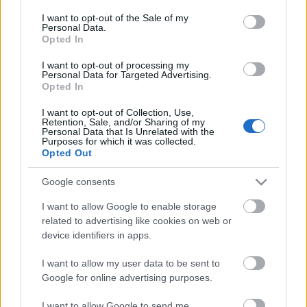
Η μητρότητα στον πάγκο
Δημήτρης Τσορμπατζόγλου
Συνεντεύξεις
consent section.
I want to opt-out of the Sale of my
Άρης
Μεγάλη μου Αγάπη
Personal Data.
Opted In
ΖΩΝΤΑΝΑ
ΣΥΜΒΑΝΤΑ
Μια Ιστορία από την Πόλη
Λεβαδειακός
I want to opt-out of processing my
Personal Data for Targeted Advertising.
Opted In
ΟΦΗ
I want to opt-out of Collection, Use,
Retention, Sale, and/or Sharing of my
Βόλος
Personal Data that Is Unrelated with the
Purposes for which it was collected.
Opted Out
Ατρόμητος Αθηνών
Google consents
Κηφισιά
I want to allow Google to enable storage
Το σύνολο του περιεχομένου και των υπηρεσιών του gazzetta.gr
related to advertising like cookies on web or
διατίθεται στους επισκέπτες αυστηρά για προσωπική χρήση.
device identifiers in apps.
Αστέρας Τρίπολης
Απαγορεύεται η χρήση ή επανεκπομπή του, σε οποιοδήποτε μέσο,
μετά ή άνευ επεξεργασίας, χωρίς γραπτή άδεια του εκδότη.
I want to allow my user data to be sent to
Google for online advertising purposes.
Παναιτωλικός
ΑΘΛΗΜΑΤΑ
ΠΕΡΙΣΣΟΤΕΡΑ
I want to allow Google to send me