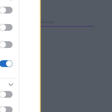
μολογίες
Φόρμα H2H
Δωδεκάδες