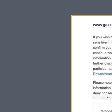
www.gazze
If you wish 
sensitive in
confirm you
continue se
information 
further disc
participants
Downstream 
Please note
information 
deny consent
in below Go
Persona