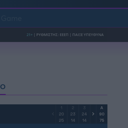
t Game
FO
1
2
3
4
Α
20
23
24
23
90
25
14
14
22
75