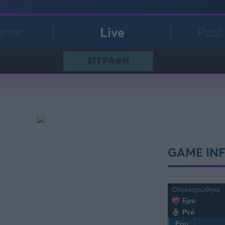
ame
Live
Pos
FOLLOW US
GAME IN
Ολοκληρώθηκε
Ερυ
Ρεά
Ερυ