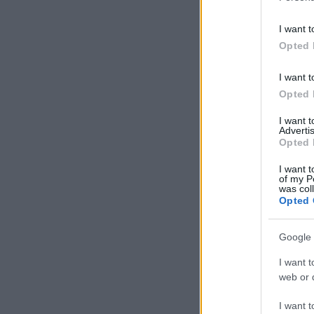
I want t
Opted 
I want t
Opted 
I want 
Advertis
Opted 
I want t
of my P
was col
Opted 
Google 
I want t
web or d
I want t