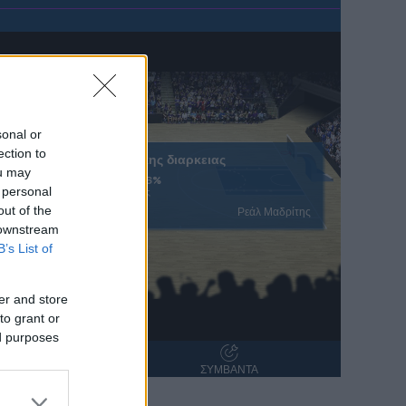
sonal or
ection to
Ολοκληρωση κανονικης διαρκειας
ou may
51.6%
40.6%
 personal
% Εντός Πεδιάς
out of the
ρας
Ρεάλ Μαδρίτης
 downstream
B’s List of
er and store
to grant or
ed purposes
ΝΤΑΝΑ
ΣΥΜΒΑΝΤΑ