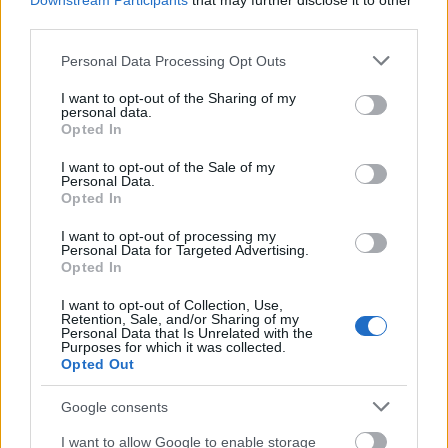
Downstream Participants
that may further disclose it to other
δική του άποψη. Και η άποψή του είχε να κάνει με
third parties.
το αμυντικό κομμάτι το οποίο δεν... είχε πάει
Please note that this website/app uses one or more Google
Personal Data Processing Opt Outs
καθόλου καλά. Τι έκανε λοιπόν; Θέλησε να δώσει
services and may gather and store information including but
αθλητικότητα και επέλεξε δύο πραγματικά «πιτ
not limited to your visit or usage behaviour. You may click to
I want to opt-out of the Sharing of my
personal data.
μπουλ» στην άμυνα όπως είναι οι
Μπάντιο
και
grant or deny consent to Google and its third-party tags to
Opted In
use your data for below specified purposes in below Google
Μπόνγκα,
ενώ «θωράκισε» και τη «ρακέτα» με τον
consent section.
I want to opt-out of the Sale of my
Μουστάφα
Φαλ.
Και το έκανε με συνοπτικές
Personal Data.
Opted In
διαδικασίες. Κοινώς τι κάνει ο Ζοτς; Κάνει τα
αυτονόητα.
I want to opt-out of processing my
Personal Data for Targeted Advertising.
Opted In
@Photo credits:
eurokinissi
I want to opt-out of Collection, Use,
Retention, Sale, and/or Sharing of my
Personal Data that Is Unrelated with the
Purposes for which it was collected.
Opted Out
Google consents
Διάβασε όλα τα
τελευταία νέα
της αθλητικής
I want to allow Google to enable storage
επικαιρότητας. Μάθε για όλους τους
live αγώνες σήμερα