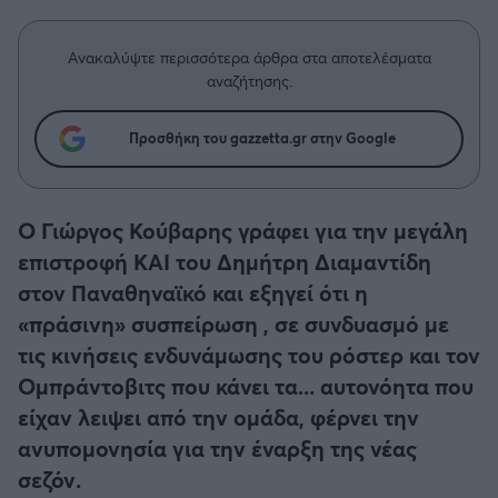
Η μητρότητα στον πάγκο
Δημήτρης Τσορμπατζόγλου
Συνεντεύξεις
Άρης
Μεγάλη μου Αγάπη
Ανακαλύψτε περισσότερα άρθρα στα αποτελέσματα
Μια Ιστορία από την Πόλη
αναζήτησης.
Λεβαδειακός
Προσθήκη του gazzetta.gr στην Google
ΟΦΗ
Βόλος
Ο Γιώργος Κούβαρης γράφει για την μεγάλη
επιστροφή ΚΑΙ του Δημήτρη Διαμαντίδη
Ατρόμητος Αθηνών
στον Παναθηναϊκό και εξηγεί ότι η
«πράσινη» συσπείρωση , σε συνδυασμό με
Κηφισιά
τις κινήσεις ενδυνάμωσης του ρόστερ και τον
Ομπράντοβιτς που κάνει τα... αυτονόητα που
Αστέρας Τρίπολης
είχαν λειψει από την ομάδα, φέρνει την
ανυπομονησία για την έναρξη της νέας
Παναιτωλικός
σεζόν.