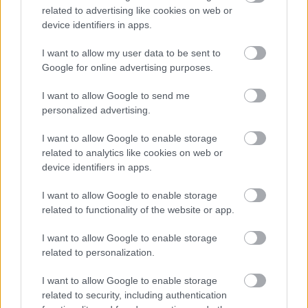
related to advertising like cookies on web or
και δες τις
αθλητικές μεταδόσεις
της ημέρας και της
device identifiers in apps.
εβδομάδας μέσα από το υπερπλήρες Πρόγραμμα TV του
Gazzetta. Ακολούθησέ μας και στο
Google News
.
I want to allow my user data to be sent to
Google for online advertising purposes.
I want to allow Google to send me
ΔΙΑΒΑΣΕ ΑΚΟΜΗ:
personalized advertising.
Φενέρμπαχτσε: Αντέγραψε τον ποδοσφαιρικό
I want to allow Google to enable storage
Παναθηναϊκό με Spiderman και Λιβάι Γκαρσία!
related to analytics like cookies on web or
device identifiers in apps.
EuroLeague: Θυμήθηκε το buzzer-beater του Χέιζ-
Ντέιβις μέσα στη Βαλένθια
I want to allow Google to enable storage
related to functionality of the website or app.
Άταμαν στη Σύμη: «Σπάει» πιάτα σε γνωστό εστιατόριο!
I want to allow Google to enable storage
related to personalization.
I want to allow Google to enable storage
related to security, including authentication