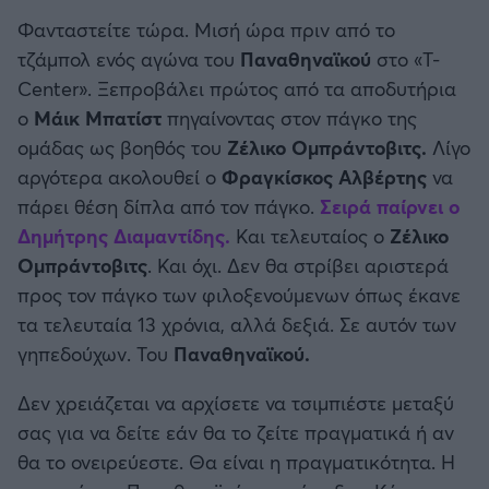
Καλαμάτα
Φανταστείτε τώρα. Μισή ώρα πριν από το
τζάμπολ ενός αγώνα του
Παναθηναϊκού
στο «T-
Ηρακλής
Center». Ξεπροβάλει πρώτος από τα αποδυτήρια
ο
Μάικ
Μπατίστ
πηγαίνοντας στον πάγκο της
Μπαρτσελόνα
ομάδας ως βοηθός του
Ζέλικο
Ομπράντοβιτς.
Λίγο
αργότερα ακολουθεί ο
Φραγκίσκος
Αλβέρτης
να
Ρεάλ Μαδρίτης
πάρει θέση δίπλα από τον πάγκο.
Σειρά παίρνει ο
Δημήτρης Διαμαντίδης.
Και τελευταίος ο
Ζέλικο
Ατλέτικο Μαδρίτης
Ομπράντοβιτς
. Και όχι. Δεν θα στρίβει αριστερά
προς τον πάγκο των φιλοξενούμενων όπως έκανε
Μάντσεστερ Γιουνάιτεντ
τα τελευταία 13 χρόνια, αλλά δεξιά. Σε αυτόν των
γηπεδούχων. Του
Παναθηναϊκού.
Μάντσεστερ Σίτι
Δεν χρειάζεται να αρχίσετε να τσιμπιέστε μεταξύ
Λίβερπουλ
σας για να δείτε εάν θα το ζείτε πραγματικά ή αν
θα το ονειρεύεστε. Θα είναι η πραγματικότητα. Η
Τσέλσι