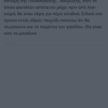
επιτομή της Παναθηναϊκής... ονείρωξης. Κάτι το
οποίο φαινόταν απίστευτο μέχρι πριν από λίγο
Άρσεναλ
καιρό, θα είναι πέρα για πέρα αληθινό. Ειδικά στο
πρώτο εντός έδρας παιχνίδι πιστεύω ότι θα
Γιουβέντους
«λυγίσουν» και τα τσιμέντα του γηπέδου. Θα είναι
κάτι το μοναδικό.
Μίλαν
Ίντερ
Μπάγερν Μονάχου
Παρί Σεν Ζερμέν