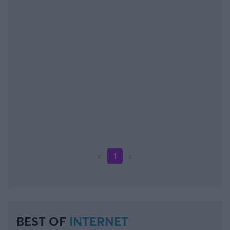
«
1
»
BEST OF
INTERNET