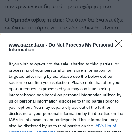
των χρόνων και δη μετά την αποχώρησή του.
Ο
Ομπράντοβιτς τι είπε;
Ότι όταν θα βγαίνει έξω
σε ένα εστιατόριο, για τον κόσμο δεν θα είναι ο
Ζέλικο
Ομπράντοβιτς,
αλλά ο προπονητής του
Παναθηναϊκού
Ζέλικο
Ομπράντοβιτς.
Και ότι οι
www.gazzetta.gr -
Do Not Process My Personal
Information
παίκτες όπου και αν βρίσκονται εκπροσωπούν τη
φανέλα του
Παναθηναϊκού.
Enough said που λένε
If you wish to opt-out of the sale, sharing to third parties, or
και στην Αμερική. Τα είπε όλα. Ότι όλοι είναι
processing of your personal or sensitive information for
υπεύθυνοι για την ομάδα. Και πρώτα απ' όλα για
targeted advertising by us, please use the below opt-out
την ομάδα που εκπροσωπούν.
section to confirm your selection. Please note that after your
opt-out request is processed you may continue seeing
interest-based ads based on personal information utilized by
Όσο για το αγωνιστικό; Συγκεκριμένα ανέφερε ότι
us or personal information disclosed to third parties prior to
μίλησε με κάποιους παίκτες των «πρασίνων» και
your opt-out. You may separately opt-out of the further
το πρώτο πράγμα που τους ρωτούσε ήταν να
disclosure of your personal information by third parties on the
εκφέρουν την άποψή τους για το «τι δεν πήγε
IAB’s list of downstream participants. This information may
also be disclosed by us to third parties on the
IAB’s List of
καλά πέρυσι». Και στη συνέχεια τους έλεγε την