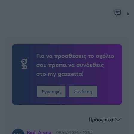
ελεύθερο χρόνο του θα τον βρείτε να κάνει
«strike» σε κάποια αίθουσα bowling...
5
Για να προσθέσεις το σχόλιο
σου πρέπει να συνδεθείς
στο my gazzetta!
Εγγραφή
Σύνδεση
Πρόσφατα
Red_Arena
08/07/2026 - 10:54