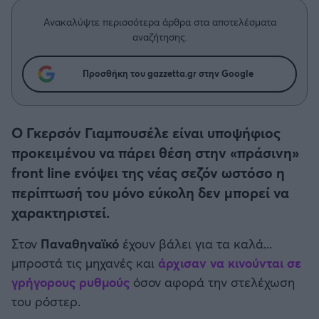
Η μητρότητα στον πάγκο
Δημήτρης Τσορμπατζόγλου
Συνεντεύξεις
Άρης
Ανακαλύψτε περισσότερα άρθρα στα αποτελέσματα
Μεγάλη μου Αγάπη
αναζήτησης.
Μια Ιστορία από την Πόλη
Λεβαδειακός
Προσθήκη του gazzetta.gr στην Google
ΟΦΗ
Ο Γκερσόν Γιαμπουσέλε είναι υποψήφιος
Βόλος
προκειμένου να πάρει θέση στην «πράσινη»
front line ενόψει της νέας σεζόν ωστόσο η
Ατρόμητος Αθηνών
περίπτωσή του μόνο εύκολη δεν μπορεί να
χαρακτηριστεί.
Κηφισιά
Στον
Παναθηναϊκό
έχουν βάλει για τα καλά...
Αστέρας Τρίπολης
μπροστά τις μηχανές και
άρχισαν να κινούνται σε
γρήγορους ρυθμούς
όσον αφορά την στελέχωση
Παναιτωλικός
του ρόστερ.