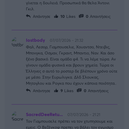
γίνεται η δουλειά. Προσωπικά θα θελα Άντονι
Γκιλ.
Απάντησε
10
Likes
0
Απαντήσεις
Ιostbody
07/07/2026 - 21:32
Φαλ, Λεσορ, Γιαμπουσελιε, Χουαντσο, Ντειβις,
Μπονγκα, Οσμαν, Γκραντ, Μπαντιο, Ναν. Και άσο
ξένο βασικό. Είναι ομάδα φ4. Τι να λέμε τώρα. Αν
γίνουν ομάδα φυσικά και βρουν χημεία. Τώρα οι
Έλληνες σ αυτό το ροστερ δε βλέπουν χρόνο ούτε
με μέσο. Στην Ευρωλιγκα. Δλδ Σλουκας,
Μητογλου και Ρογκα που έχουν κάποια ποιότητα..
Απάντησε
9
Likes
0
Απαντήσεις
SacredDeeRetu...
07/07/2026 - 21:21
Τον Γιαμπουσελε πρέπει να τον χτυπησουμε και
εμεις. Ο Βεζένκοφ πρεπει να βάλει τον εγωισμο