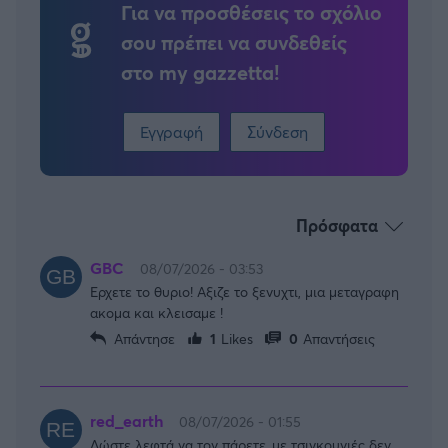
Για να προσθέσεις το σχόλιο
σου πρέπει να συνδεθείς
στο my gazzetta!
Εγγραφή
Σύνδεση
Πρόσφατα
GBC
08/07/2026 - 03:53
Ερχετε το θυριο! Αξιζε το ξενυχτι, μια μεταγραφη
ακομα και κλεισαμε !
Απάντησε
1
Likes
0
Απαντήσεις
red_earth
08/07/2026 - 01:55
Δώστε λεφτά να τον πάρετε..με τσιγκουνιές δεν