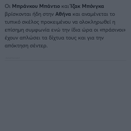
Καλαμάτα
Οι
Μπράνκου Μπάντιο
και
Ίζακ Μπόνγκα
βρίσκονται ήδη στην
Αθήνα
και αναμένεται το
Ηρακλής
τυπικό σκέλος προκειμένου να ολοκληρωθεί η
επίσημη συμφωνία ενώ την ίδια ώρα οι «πράσινοι»
Μπαρτσελόνα
έχουν απλώσει τα δίχτυα τους και για την
απόκτηση σέντερ.
Ρεάλ Μαδρίτης
Ατλέτικο Μαδρίτης
Μάντσεστερ Γιουνάιτεντ
Μάντσεστερ Σίτι
Λίβερπουλ
Τσέλσι