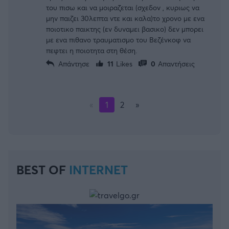
του πισω και να μοιραζεται (σχεδον , κυριως να
μην παιζει 30λεπτα ντε και καλα)το χρονο με ενα
ποιοτικο παικτης (εν δυναμει βασικο) δεν μπορει
με ενα πιθανο τραυματισμο του Βεζένκοφ να
πεφτει η ποιοτητα στη θέση.
Απάντησε
11
Likes
0
Απαντήσεις
«
1
2
»
BEST OF
INTERNET