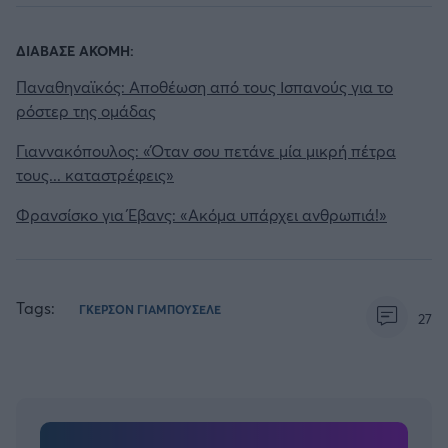
ΔΙΑΒΑΣΕ ΑΚΟΜΗ:
Παναθηναϊκός: Αποθέωση από τους Ισπανούς για το
ρόστερ της ομάδας
Γιαννακόπουλος: «Όταν σου πετάνε μία μικρή πέτρα
τους... καταστρέφεις»
Φρανσίσκο για Έβανς: «Ακόμα υπάρχει ανθρωπιά!»
Tags:
ΓΚΕΡΣΟΝ ΓΙΑΜΠΟΥΣΕΛΕ
27