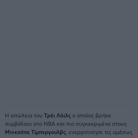
Άρσεναλ
Γιουβέντους
Μίλαν
Ίντερ
Μπάγερν Μονάχου
Παρί Σεν Ζερμέν
Η απώλεια του
Τρέι
Λάιλς
ο οποίος βρήκε
συμβόλαιο στο NBA και πιο συγκεκριμένα στους
Μινεσότα
Τίμπεργουλβς
, ενεργοποίησε τις αμέσως