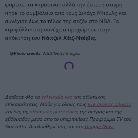
φορέσει τα «πράσινα» αλλά την ύστατη στιγμή
πήρε το συμβόλαιο από τους Σικάγο Μπουλς και
συνέχισε έως το τέλος της σεζόν στο ΝΒΑ. Το
«τριφύλλι» στη συνέχεια προχώρησε στην
απόκτηση του
Νάιτζελ Χέιζ-Ντέιβις
.
@Photo credits:
NBA/Getty Images
Διάβασε όλα τα
τελευταία νέα
της αθλητικής
επικαιρότητας. Μάθε για όλους τους
live αγώνες σήμερα
και δες τις
αθλητικές μεταδόσεις
της ημέρας και της
εβδομάδας μέσα από το υπερπλήρες Πρόγραμμα TV του
Gazzetta. Ακολούθησέ μας και στο
Google News
.