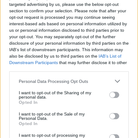
Ιostbody
targeted advertising by us, please use the below opt-out
07/07/2026 - 22:35
section to confirm your selection. Please note that after your
johnsmith1
opt-out request is processed you may continue seeing
Επιμένω. Άντονι Γκιλ. Αυτός είναι το ιδανικό φιτ.
interest-based ads based on personal information utilized by
Και παίκτης Μπαρτζωκα.
us or personal information disclosed to third parties prior to
Απάντησε
9
Likes
2
Απαντήσεις
your opt-out. You may separately opt-out of the further
disclosure of your personal information by third parties on the
johnsmith1
IAB’s list of downstream participants. This information may
08/07/2026 - 10:20
also be disclosed by us to third parties on the
IAB’s List of
Ιostbody
Downstream Participants
that may further disclose it to other
Όντως αυτός έπαιξε για τον κοουτς Β στην
third parties.
Χίμκι. Είναι ελεύθερος;
Απάντησε
0
Likes
0
Απαντήσεις
Please note that this website/app uses one or more Google
Personal Data Processing Opt Outs
services and may gather and store information including but
not limited to your visit or usage behaviour. You may click to
I want to opt-out of the Sharing of my
Dennis Exarch...
personal data.
07/07/2026 - 23:58
grant or deny consent to Google and its third-party tags to
Ιostbody
Opted In
use your data for below specified purposes in below Google
Το ακουω
consent section.
I want to opt-out of the Sale of my
Απάντησε
4
Likes
0
Απαντήσεις
Personal Data.
Opted In
I want to opt-out of processing my