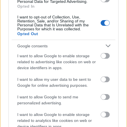
Personal Data for Targeted Advertising.
Nikos Gkelios
07/07/2026 - 21:52
Opted In
Ο ΠΑΟ θα έχει Ναν Χουαντσο Λεσόρτ
Γιαμπουσελε Χεις Ντειβις Γκραντ Οσμαν
I want to opt-out of Collection, Use,
Retention, Sale, and/or Sharing of my
μεταγραφή στον ασσο Μπαντιο Μπονγκα . 10
Personal Data that Is Unrelated with the
ξένους . Άντε βρείτε ποιοι 4 θα κοπούν στο
Purposes for which it was collected.
Opted Out
ελληνικό πρωτάθλημα . Οποίοι και να κοπούν η
γκρίνια θα είναι τεράστια στα αποδυτήρια. Το ίδιο
Google consents
και σε εμάς αν και ο Γουορντ ο Τζόζεφ ο Χολ ας
πούμε δεν είναι παίκτες που γκρινιάζουν .
I want to allow Google to enable storage
Μακινταιρ Μοντερο Μιλου Τζοουνς Φουρνιε
related to advertising like cookies on web or
μεταγραφή είναι τελείως άλλα δεδομένα .
device identifiers in apps.
Απάντησε
12
Likes
4
Απαντήσεις
I want to allow my user data to be sent to
Google for online advertising purposes.
I want to allow Google to send me
personalized advertising.
I want to allow Google to enable storage
related to analytics like cookies on web or
device identifiers in apps.