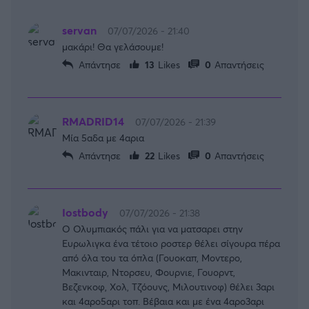
servan
07/07/2026 - 21:40
μακάρι! Θα γελάσουμε!
Απάντησε
13
Likes
0
Απαντήσεις
RMADRID14
07/07/2026 - 21:39
Μία 5αδα με 4αρια
Απάντησε
22
Likes
0
Απαντήσεις
Ιostbody
07/07/2026 - 21:38
Ο Ολυμπιακός πάλι για να ματσαρει στην
Ευρωλιγκα ένα τέτοιο ροστερ θέλει σίγουρα πέρα
από όλα του τα όπλα (Γουοκαπ, Μοντερο,
Μακινταιρ, Ντορσευ, Φουρνιε, Γουορντ,
Βεζενκοφ, Χολ, Τζόουνς, Μιλουτινοφ) θέλει 3αρι
και 4αρο5αρι τοπ. Βέβαια και με ένα 4αρο3αρι