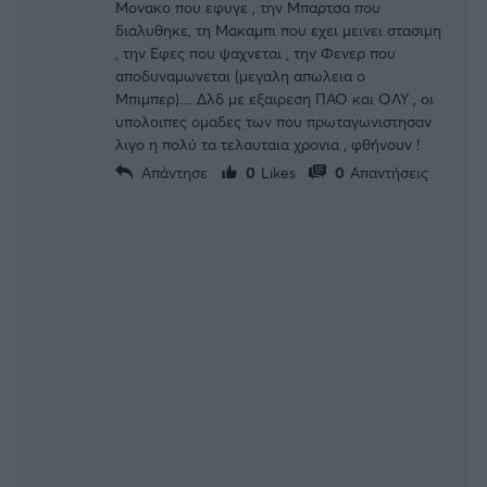
Μονακο που εφυγε , την Μπαρτσα που
διαλυθηκε, τη Μακαμπι που εχει μεινει στασιμη
, την Εφες που ψαχνεται , την Φενερ που
αποδυναμωνεται (μεγαλη απωλεια ο
Μπιμπερ).... Δλδ με εξαιρεση ΠΑΟ και ΟΛΥ , οι
υπολοιπες ομαδες των που πρωταγωνιστησαν
λιγο η πολύ τα τελαυταια χρονια , φθήνουν !
Απάντησε
0
Likes
0
Απαντήσεις