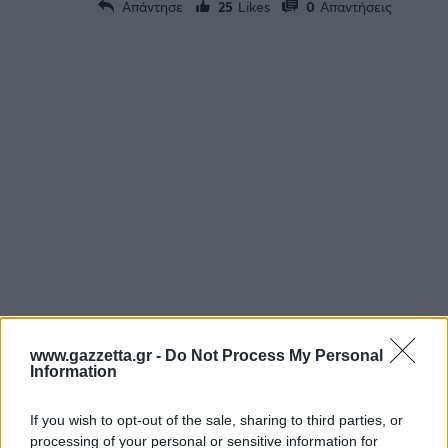
Απάντησε
25
Likes
0
Απαντήσεις
johnsmith1
07/07/2026 - 22:24
www.gazzetta.gr -
Do Not Process My Personal
Πάντως θα ηταν ιδανικό φιτ στον Πειραιά ο
Information
συγκεκριμένος
Απάντησε
10
Likes
1
Απαντήσεις
If you wish to opt-out of the sale, sharing to third parties, or
processing of your personal or sensitive information for