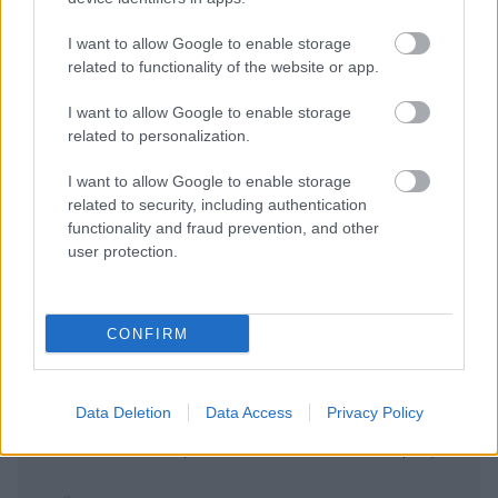
I want to allow Google to enable storage
related to functionality of the website or app.
I want to allow Google to enable storage
related to personalization.
Zan Eptaolofo...
08/07/2026 - 08:57
I want to allow Google to enable storage
Nikos Gkelios
related to security, including authentication
Να ρωτήσω κάτι εγώ;;ο Ολυμπιακός ποιους έξι
functionality and fraud prevention, and other
Έλληνες θα έχει;
user protection.
Απάντησε
1
Likes
0
Απαντήσεις
Juve-Pao-RESP...
07/07/2026 - 23:25
CONFIRM
Nikos Gkelios
Το σχόλιο σου ξεκινάει,Ο ΠΑΟ θα έχει.... Και εγώ
σου λέω,Ο ΠΑΟ ΕΧΕΙ ΖΕΛΙΚΟ...ΚΑΙ ΑΥΤΟΣ
Data Deletion
Data Access
Privacy Policy
ΞΕΡΕΙ.
Απάντησε
14
Likes
0
Απαντήσεις