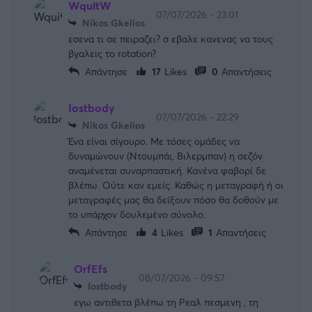
WquitW
07/07/2026 - 23:01
Nikos Gkelios
εσενα τι σε πειραζει? σ εβαλε κανενας να τους
βγαλεις το rotation?
Απάντησε
17
Likes
0
Απαντήσεις
Ιostbody
07/07/2026 - 22:29
Nikos Gkelios
Ένα είναι σίγουρο. Με τόσες ομάδες να
δυναμώνουν (Ντουμπάι, Βιλερμπαν) η σεζόν
αναμένεται συναρπαστική. Κανένα φαβορί δε
βλέπω. Ούτε καν εμείς. Καθώς η μεταγραφή ή οι
μεταγραφές μας θα δείξουν πόσο θα δοθούν με
το υπάρχον δουλεμένο σύνολο.
Απάντησε
4
Likes
1
Απαντήσεις
OrfEfs
08/07/2026 - 09:57
Ιostbody
εγω αντιθετα βλέπω τη Ρεαλ πεσμενη , τη