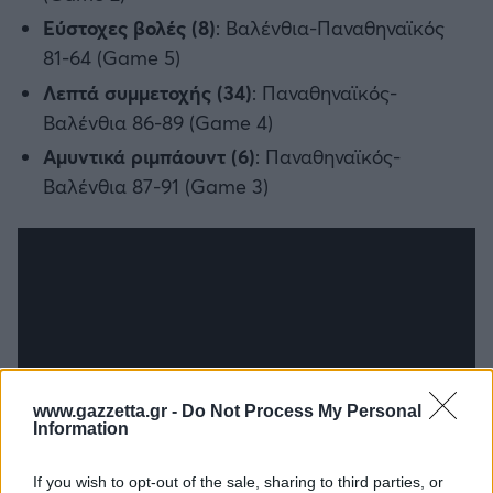
Εύστοχες βολές (8)
: Βαλένθια-Παναθηναϊκός
81-64 (Game 5)
Λεπτά συμμετοχής (34)
: Παναθηναϊκός-
Βαλένθια 86-89 (Game 4)
Αμυντικά ριμπάουντ (6)
: Παναθηναϊκός-
Βαλένθια 87-91 (Game 3)
www.gazzetta.gr -
Do Not Process My Personal
Information
If you wish to opt-out of the sale, sharing to third parties, or