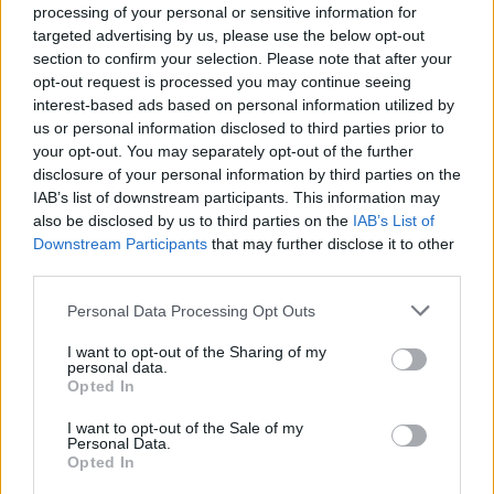
processing of your personal or sensitive information for
@Photo credits:
acb Photo/Aitor Arrizabalaga
targeted advertising by us, please use the below opt-out
section to confirm your selection. Please note that after your
opt-out request is processed you may continue seeing
interest-based ads based on personal information utilized by
us or personal information disclosed to third parties prior to
your opt-out. You may separately opt-out of the further
disclosure of your personal information by third parties on the
Διάβασε όλα τα
τελευταία νέα
της αθλητικής
IAB’s list of downstream participants. This information may
επικαιρότητας. Μάθε για όλους τους
live αγώνες σήμερα
also be disclosed by us to third parties on the
IAB’s List of
και δες τις
αθλητικές μεταδόσεις
της ημέρας και της
Downstream Participants
that may further disclose it to other
εβδομάδας μέσα από το υπερπλήρες Πρόγραμμα TV του
third parties.
Gazzetta. Ακολούθησέ μας και στο
Google News
.
Please note that this website/app uses one or more Google
Personal Data Processing Opt Outs
services and may gather and store information including but
not limited to your visit or usage behaviour. You may click to
I want to opt-out of the Sharing of my
personal data.
grant or deny consent to Google and its third-party tags to
Opted In
ΔΙΑΒΑΣΕ ΑΚΟΜΗ:
use your data for below specified purposes in below Google
consent section.
I want to opt-out of the Sale of my
Διαψεύδει ο Γουότφορντ τις φήμες περί Βαλένθια: «Μην
Personal Data.
πιστεύετε ότι βλέπετε...»
Opted In