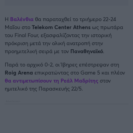
Καλαμάτα
Η
Βαλένθια
θα παραταχθεί το τριήμερο 22-24
Ηρακλής
Μαΐου στο
Telekom Center Athens
ως πρωτάρα
του Final Four, εξασφαλίζοντας την ιστορική
Μπαρτσελόνα
πρόκριση μετά την ολική ανατροπή στην
προημιτελική σειρά με τον
Παναθηναϊκό
.
Ρεάλ Μαδρίτης
Παρά το αρχικό 0-2, οι Ίβηρες επέστρεψαν στη
Ατλέτικο Μαδρίτης
Roig Arena
επικρατώντας στο Game 5 και πλέον
θα αντιμετωπίσουν τη Ρεάλ Μαδρίτης
στον
Μάντσεστερ Γιουνάιτεντ
ημιτελικό της Παρασκευής 22/5.
Μάντσεστερ Σίτι
Λίβερπουλ
Τσέλσι