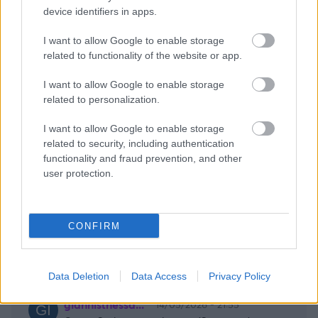
device identifiers in apps.
Πρόσφατα
I want to allow Google to enable storage
related to functionality of the website or app.
Θρασύβουλας
15/05/2026 - 11:20
I want to allow Google to enable storage
Το όνομά του είναι ΜΠαντίο
related to personalization.
Απάντησε
0
Likes
0
Απαντήσεις
I want to allow Google to enable storage
related to security, including authentication
functionality and fraud prevention, and other
Α ΠΑΠ
14/05/2026 - 22:24
user protection.
Ο παίκτης που μάρκαρε το Ναν κ αντιστρόφως
ήταν πραγματικά πολύ καλός. Εξαφάνισε το
σούπερ σταρ κ έβαλε κ καλαθια....Αλήθεια τι
συμβόλαιο έχει?
CONFIRM
Απάντησε
0
Likes
0
Απαντήσεις
Data Deletion
Data Access
Privacy Policy
giannisthessa...
14/05/2026 - 21:55