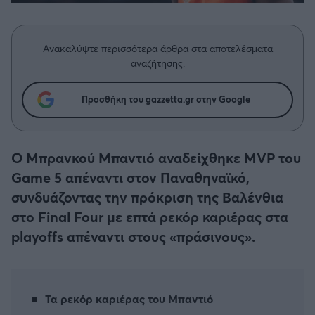
Η μητρότητα στον πάγκο
Δημήτρης Τσορμπατζόγλου
Συνεντεύξεις
Άρης
Μεγάλη μου Αγάπη
Ανακαλύψτε περισσότερα άρθρα στα αποτελέσματα
Μια Ιστορία από την Πόλη
Λεβαδειακός
αναζήτησης.
ΟΦΗ
Προσθήκη του gazzetta.gr στην Google
Βόλος
Ο Μπρανκού Μπαντιό αναδείχθηκε MVP του
Ατρόμητος Αθηνών
Game 5 απέναντι στον Παναθηναϊκό,
συνδυάζοντας την πρόκριση της Βαλένθια
Κηφισιά
στο Final Four με επτά ρεκόρ καριέρας στα
playoffs απέναντι στους «πράσινους».
Αστέρας Τρίπολης
Παναιτωλικός
Τα ρεκόρ καριέρας του Μπαντιό