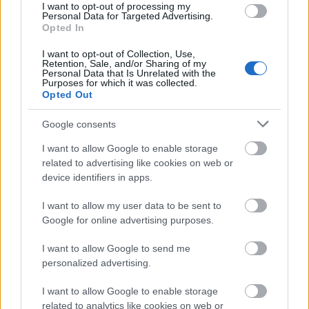
Βαλένθια: Ανακοίνωσε τον Μπρουκς
I want to opt-out of processing my
Personal Data for Targeted Advertising.
Opted In
Βαλένθια: Παίρνει δανεικό τον Αρμόνι Μπρουκς
I want to opt-out of Collection, Use,
Retention, Sale, and/or Sharing of my
Personal Data that Is Unrelated with the
Purposes for which it was collected.
Opted Out
Tags:
ΜΠΡΑΝΚΟΥ ΜΠΑΝΤΙΟ
7
Google consents
I want to allow Google to enable storage
related to advertising like cookies on web or
device identifiers in apps.
Για να προσθέσεις το σχόλιο
I want to allow my user data to be sent to
σου πρέπει να συνδεθείς
Google for online advertising purposes.
στο my gazzetta!
I want to allow Google to send me
personalized advertising.
Εγγραφή
Σύνδεση
I want to allow Google to enable storage
related to analytics like cookies on web or