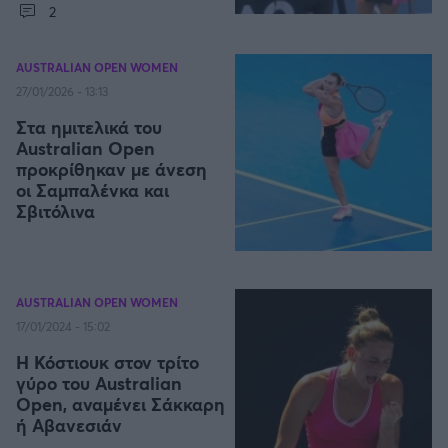
Οδηγός F1
CEV Cup
Τεχνολογία
2
Παναγιώτης Δαλαταριώφ
Κολύμβηση
ΑΘΛΗΤΙΚΕΣ ΜΕΤΑΔΟΣΕΙΣ
Bundesliga
EuroCup
GMotion WRC
Υγεία
Challenge Cup
Ανδρέας Δημάτος
Μπιτς Βόλεϊ
Ligue 1
Mundobasket
GMotion MotoGP
LIVE SCORE
Showbiz
AUSTRALIAN OPEN WOMEN
Αντώνης Καλκαβούρας
Ιστιοπλοΐα
Basketaki
27/01/2026 - 13:13
Εθνική Ελλάδος
GWOMEN
Αντώνης Καρπετόπουλος
Eurobasket
Κωπηλασία
Στα ημιτελικά του
Μουντιάλ 2026
Δημήτρης Κατσιώνης
ΑΘΛΗΤΙΚΗ ΗΧΩ
Australian Open
Ξιφασκία
Wyscout Analysis
Γιώργος Κούβαρης
προκρίθηκαν με άνεση
ΕΚΠΟΜΠΕΣ
Σκοποβολή
οι Σαμπαλένκα και
Ευρώπη
Κώστας Νικολακόπουλος
Σβιτόλινα
GALACTICOS BY INTERWETTEN
Κόσμος
Πάλη
ΟΜΑΔΕΣ
Γιάννης Πάλλας
GAZZ FLOOR BY NOVIBET
Νίκος Παπαδογιάννης
Τάε κβον ντο
ΑΕΚ
PODCASTS
POLE POSITION BY ALLWYN
Γιώργος Σακελλαρίου
Τζούντο
ΣΠΛΙΤ
OLD SCHOOL
GAZZETTA ACTS
AUSTRALIAN OPEN WOMEN
Γιάννης Σερέτης
Ολυμπιακός
Πινγκ - πονγκ
Transfer Stories
17/01/2024 - 15:02
ΜΕΤΑΒΙΒΑΣΗ BY NOVIBET
Gazzetta For Her
Σταύρος Σουντουλίδης
GAZZETTA SPECIALS
gMotion
Μαχητικά Αθλήματα
Η Κόστιουκ στον τρίτο
Θέμα Ισότητας
Δημήτρης Τομαράς
ΠΑΟΚ
Unique
γύρο του Australian
Πυγμαχία
Για τον Αλέξανδρο
Γιώργος Τσακίρης
Open, αναμένει Σάκκαρη
Wyscout Analysis
Άρση Βαρών
#GiatonAlki
ή Αβανεσιάν
Παναθηναϊκός
Μιχάλης Τσαμπάς
InStat Analysis