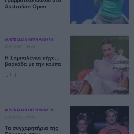
Australian Open
Άρσεναλ
Γιουβέντους
AUSTRALIAN OPEN WOMEN
29/01/2023 - 09:45
Μίλαν
H Σαμπαλένκα πήγε...
βαρκάδα με την κούπα
Ίντερ
1
Μπάγερν Μονάχου
Παρί Σεν Ζερμέν
AUSTRALIAN OPEN WOMEN
29/01/2023 - 09:05
Τα συγχαρητήρια της