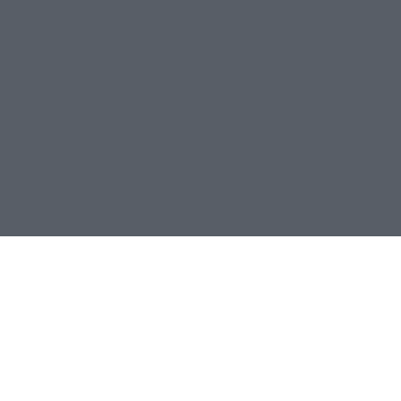
FOLLOW US