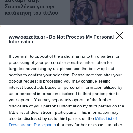
Σάκκαρη στην
Σαμπαλένκα για την
κατάκτηση του τίτλου
www.gazzetta.gr -
Do Not Process My Personal
Information
AUSTRALIAN OPEN WOMEN
29/01/2023 - 08:42
If you wish to opt-out of the sale, sharing to third parties, or
processing of your personal or sensitive information for
Αχαστο δίδυμο οι
targeted advertising by us, please use the below opt-out
Κρεϊτσίκοβα και
section to confirm your selection. Please note that after your
Σινιάκοβα, σήκωσαν το
opt-out request is processed you may continue seeing
διπλό και στη
interest-based ads based on personal information utilized by
Μελβούρνη
us or personal information disclosed to third parties prior to
your opt-out. You may separately opt-out of the further
disclosure of your personal information by third parties on the
IAB’s list of downstream participants. This information may
AUSTRALIAN OPEN WOMEN
also be disclosed by us to third parties on the
IAB’s List of
28/01/2023 - 13:16
Downstream Participants
that may further disclose it to other
third parties.