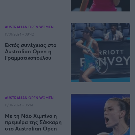
Η μητρότητα στον πάγκο
Δημήτρης Τσορμπατζόγλου
Συνεντεύξεις
Άρης
Μεγάλη μου Αγάπη
Μια Ιστορία από την Πόλη
Λεβαδειακός
AUSTRALIAN OPEN WOMEN
11/01/2024 - 08:42
ΟΦΗ
Εκτός συνέχειας στο
Αustralian Open η
Γραμματικοπούλου
Βόλος
Ατρόμητος Αθηνών
Κηφισιά
AUSTRALIAN OPEN WOMEN
11/01/2024 - 05:14
Αστέρας Τρίπολης
Με τη Νάο Χιμπίνο η
πρεμιέρα της Σάκκαρη
Παναιτωλικός
στο Australian Open