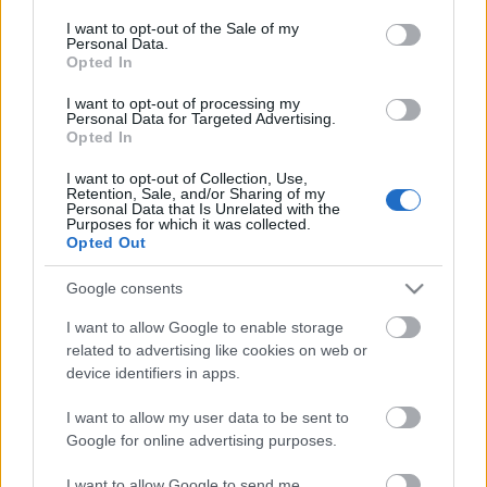
Η μητρότητα στον πάγκο
Δημήτρης Τσορμπατζόγλου
Συνεντεύξεις
consent section.
I want to opt-out of the Sale of my
Άρης
Μεγάλη μου Αγάπη
Personal Data.
Opted In
ΖΩΝΤΑΝΑ
ΣΥΜΒΑΝΤΑ
Μια Ιστορία από την Πόλη
Λεβαδειακός
I want to opt-out of processing my
Personal Data for Targeted Advertising.
Opted In
ΟΦΗ
I want to opt-out of Collection, Use,
Retention, Sale, and/or Sharing of my
Βόλος
Personal Data that Is Unrelated with the
Purposes for which it was collected.
Opted Out
Ατρόμητος Αθηνών
Google consents
Κηφισιά
I want to allow Google to enable storage
Το σύνολο του περιεχομένου και των υπηρεσιών του gazzetta.gr
related to advertising like cookies on web or
διατίθεται στους επισκέπτες αυστηρά για προσωπική χρήση.
device identifiers in apps.
Αστέρας Τρίπολης
Απαγορεύεται η χρήση ή επανεκπομπή του, σε οποιοδήποτε μέσο,
μετά ή άνευ επεξεργασίας, χωρίς γραπτή άδεια του εκδότη.
I want to allow my user data to be sent to
Google for online advertising purposes.
Παναιτωλικός
ΑΘΛΗΜΑΤΑ
ΠΕΡΙΣΣΟΤΕΡΑ
I want to allow Google to send me