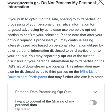
Οδηγός F1
CEV Cup
Τεχνολογία
www.gazzetta.gr -
Do Not Process My Personal
Παναγιώτης Δαλαταριώφ
Κολύμβηση
ΑΘΛΗΤΙΚΕΣ ΜΕΤΑΔΟΣΕΙΣ
Bundesliga
EuroCup
Information
GMotion WRC
Περιγραφή
Υγεία
Challenge Cup
Σχολιάστε εδώ
Στατιστικά
Βαθμολογίες
Φόρμα H2H
Ανδρέας Δημάτος
Μπιτς Βόλεϊ
Ligue 1
Mundobasket
GMotion MotoGP
LIVE SCORE
Showbiz
If you wish to opt-out of the sale, sharing to third parties, or
Αντώνης Καλκαβούρας
Ολοκληρώθηκε
1
2
3
4
Α
Ιστιοπλοΐα
Basketaki
Εθνική Ελλάδος
processing of your personal or sensitive information for
GWOMEN
ΑΕΚ
17
29
20
21
87
Αντώνης Καρπετόπουλος
targeted advertising by us, please use the below opt-out
Eurobasket
Κωπηλασία
17
23
14
27
81
Άρη
Μουντιάλ 2026
Δημήτρης Κατσιώνης
section to confirm your selection. Please note that after your
ΑΘΛΗΤΙΚΗ ΗΧΩ
ΑΕΚ
Ξιφασκία
Wyscout Analysis
opt-out request is processed you may continue seeing
Γιώργος Κούβαρης
Άρη
ΕΚΠΟΜΠΕΣ
interest-based ads based on personal information utilized by
Σκοποβολή
Ευρώπη
Κώστας Νικολακόπουλος
us or personal information disclosed to third parties prior to
GALACTICOS BY INTERWETTEN
Κόσμος
Πάλη
ΟΜΑΔΕΣ
Γιάννης Πάλλας
your opt-out. You may separately opt-out of the further
GAZZ FLOOR BY NOVIBET
disclosure of your personal information by third parties on the
Νίκος Παπαδογιάννης
Τάε κβον ντο
ΑΕΚ
PODCASTS
IAB’s list of downstream participants. This information may
POLE POSITION BY ALLWYN
Γιώργος Σακελλαρίου
Τζούντο
also be disclosed by us to third parties on the
IAB’s List of
ΣΠΛΙΤ
OLD SCHOOL
Ολοκληρωση κανονικης διαρκειας
GAZZETTA ACTS
Downstream Participants
that may further disclose it to other
Γιάννης Σερέτης
Ολυμπιακός
Πινγκ - πονγκ
Transfer Stories
51.9%
41.1%
ΜΕΤΑΒΙΒΑΣΗ BY NOVIBET
third parties.
Gazzetta For Her
Σταύρος Σουντουλίδης
% Εντός Πεδιάς
GAZZETTA SPECIALS
gMotion
Μαχητικά Αθλήματα
ΑΕΚ
Άρη
Θέμα Ισότητας
Please note that this website/app uses one or more Google
Δημήτρης Τομαράς
Personal Data Processing Opt Outs
ΠΑΟΚ
Unique
services and may gather and store information including but
Πυγμαχία
Για τον Αλέξανδρο
Γιώργος Τσακίρης
Wyscout Analysis
not limited to your visit or usage behaviour. You may click to
I want to opt-out of the Sharing of my
Άρση Βαρών
#GiatonAlki
personal data.
Παναθηναϊκός
Μιχάλης Τσαμπάς
grant or deny consent to Google and its third-party tags to
InStat Analysis
Opted In
use your data for below specified purposes in below Google