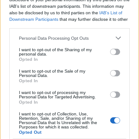
IAB’s list of downstream participants. This information may
also be disclosed by us to third parties on the
IAB’s List of
Downstream Participants
that may further disclose it to other
third parties.
Please note that this website/app uses one or more Google
Personal Data Processing Opt Outs
Λίλα Μπακλέση: Γέννησε το πρώτο της παιδί - Η
services and may gather and store information including but
αντισυμβατική ανάρτηση του συντρόφου της (pic)
not limited to your visit or usage behaviour. You may click to
I want to opt-out of the Sharing of my
personal data.
grant or deny consent to Google and its third-party tags to
Opted In
use your data for below specified purposes in below Google
Άννα Βίσση: Απόλαυσε Τσιτσάνη από μπάντα
consent section.
δρόμου στο Φισκάρδο - «Κάτι θα κάνουμε στην
I want to opt-out of the Sale of my
Personal Data.
Αθήνα»
Opted In
Η χώρα στην οποία βρίσκεται το καλύτερο μέρος
I want to opt-out of processing my
Personal Data for Targeted Advertising.
για να μετακομίσεις όταν πάρεις σύνταξη
Opted In
I want to opt-out of Collection, Use,
Retention, Sale, and/or Sharing of my
Personal Data that Is Unrelated with the
Purposes for which it was collected.
Opted Out