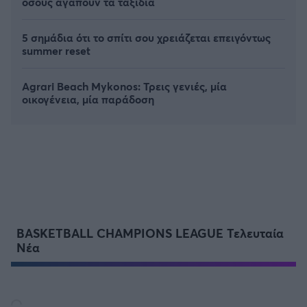
όσους αγαπούν τα ταξίδια
5 σημάδια ότι το σπίτι σου χρειάζεται επειγόντως
summer reset
Agrari Beach Mykonos: Τρεις γενιές, μία
οικογένεια, μία παράδοση
BASKETBALL CHAMPIONS LEAGUE Τελευταία
Νέα