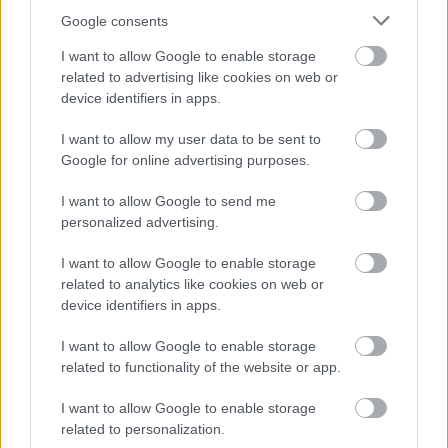
Google consents
I want to allow Google to enable storage
related to advertising like cookies on web or
device identifiers in apps.
I want to allow my user data to be sent to
Google for online advertising purposes.
I want to allow Google to send me
personalized advertising.
Νέο Χωροταξικό Τουρισμού: Οι νέες «κόκκινες
I want to allow Google to enable storage
γραμμές» για το περιβάλλον
related to analytics like cookies on web or
device identifiers in apps.
Τράπεζες: Στα 55,5 εκατ. ευρώ ο λογαριασμός από
τα δάνεια του ν. Κατσέλη
I want to allow Google to enable storage
related to functionality of the website or app.
Τα ανοιχτά μέτωπα για την ενίσχυση της ελληνικής
βιομηχανίας
I want to allow Google to enable storage
related to personalization.