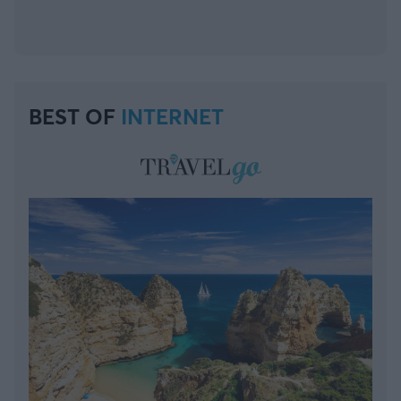
BEST OF
INTERNET