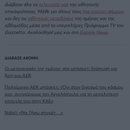
Διάβασε όλα τα
τελευταία νέα
της αθλητικής
επικαιρότητας. Μάθε για όλους τους
live αγώνες σήμερα
και δες τις
αθλητικές μεταδόσεις
της ημέρας και της
εβδομάδας μέσα από το υπερπλήρες Πρόγραμμα TV του
Gazzetta. Ακολούθησέ μας και στο
Google News
.
ΔΙΑΒΑΣΕ ΑΚΟΜΗ:
Οι μεταγραφές της ημέρας στο μπάσκετ: Ενίσχυση για
Άρη και ΑΕΚ
Παλαίμαχοι ΑΕΚ μπάσκετ: «Όχι στον διχασμό του κόσμου
μας, συγχαίρουμε τον Αγγελόπουλο για τη μεγαλύτερη
επιτυχία του στην ΚΑΕ»
Nόλεϊ: «Να ζήσω στιγμές…»