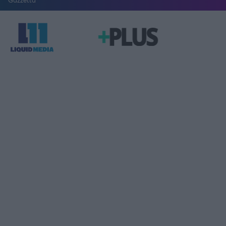
Gazzetta