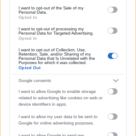
Η μητρότητα στον πάγκο
Δημήτρης Τσορμπατζόγλου
Συνεντεύξεις
consent section.
I want to opt-out of the Sale of my
Άρης
Μεγάλη μου Αγάπη
Personal Data.
Opted In
ΖΩΝΤΑΝΑ
ΣΥΜΒΑΝΤΑ
Μια Ιστορία από την Πόλη
Λεβαδειακός
I want to opt-out of processing my
Personal Data for Targeted Advertising.
Opted In
ΟΦΗ
I want to opt-out of Collection, Use,
Retention, Sale, and/or Sharing of my
Βόλος
Personal Data that Is Unrelated with the
Purposes for which it was collected.
Opted Out
Ατρόμητος Αθηνών
Google consents
Κηφισιά
I want to allow Google to enable storage
Το σύνολο του περιεχομένου και των υπηρεσιών του gazzetta.gr
related to advertising like cookies on web or
διατίθεται στους επισκέπτες αυστηρά για προσωπική χρήση.
device identifiers in apps.
Αστέρας Τρίπολης
Απαγορεύεται η χρήση ή επανεκπομπή του, σε οποιοδήποτε μέσο,
μετά ή άνευ επεξεργασίας, χωρίς γραπτή άδεια του εκδότη.
I want to allow my user data to be sent to
Google for online advertising purposes.
Παναιτωλικός
ΑΘΛΗΜΑΤΑ
ΠΕΡΙΣΣΟΤΕΡΑ
I want to allow Google to send me