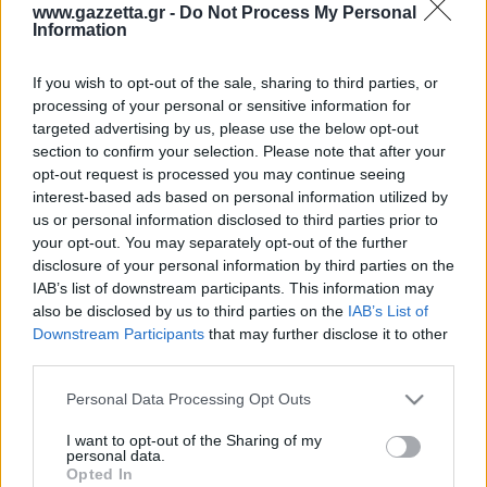
Οδηγός F1
CEV Cup
Τεχνολογία
www.gazzetta.gr -
Do Not Process My Personal
Παναγιώτης Δαλαταριώφ
Κολύμβηση
ΑΘΛΗΤΙΚΕΣ ΜΕΤΑΔΟΣΕΙΣ
Bundesliga
EuroCup
Information
GMotion WRC
Περιγραφή
Υγεία
Challenge Cup
Στατιστικά
Βαθμολογίες
Φόρμα H2H
Δωδεκάδες
Ανδρέας Δημάτος
Μπιτς Βόλεϊ
Ligue 1
Mundobasket
GMotion MotoGP
LIVE SCORE
Showbiz
If you wish to opt-out of the sale, sharing to third parties, or
Αντώνης Καλκαβούρας
Ολοκληρώθηκε
1
2
3
4
Α
Ιστιοπλοΐα
Basketaki
Εθνική Ελλάδος
processing of your personal or sensitive information for
GWOMEN
DUB
11
26
32
24
93
Αντώνης Καρπετόπουλος
targeted advertising by us, please use the below opt-out
Eurobasket
Κωπηλασία
19
25
24
17
85
Ρεά
Μουντιάλ 2026
Δημήτρης Κατσιώνης
section to confirm your selection. Please note that after your
ΑΘΛΗΤΙΚΗ ΗΧΩ
DUB
Ξιφασκία
Wyscout Analysis
opt-out request is processed you may continue seeing
Γιώργος Κούβαρης
Ρεά
ΕΚΠΟΜΠΕΣ
interest-based ads based on personal information utilized by
Σκοποβολή
Ευρώπη
Κώστας Νικολακόπουλος
us or personal information disclosed to third parties prior to
GALACTICOS BY INTERWETTEN
Κόσμος
Πάλη
ΟΜΑΔΕΣ
Γιάννης Πάλλας
your opt-out. You may separately opt-out of the further
GAZZ FLOOR BY NOVIBET
disclosure of your personal information by third parties on the
Νίκος Παπαδογιάννης
Τάε κβον ντο
ΑΕΚ
PODCASTS
IAB’s list of downstream participants. This information may
POLE POSITION BY ALLWYN
Γιώργος Σακελλαρίου
Τζούντο
also be disclosed by us to third parties on the
IAB’s List of
ΣΠΛΙΤ
OLD SCHOOL
Ολοκληρωση κανονικης διαρκειας
GAZZETTA ACTS
Downstream Participants
that may further disclose it to other
Γιάννης Σερέτης
Ολυμπιακός
Πινγκ - πονγκ
Transfer Stories
44.3%
44.4%
ΜΕΤΑΒΙΒΑΣΗ BY NOVIBET
third parties.
Gazzetta For Her
Σταύρος Σουντουλίδης
% Εντός Πεδιάς
GAZZETTA SPECIALS
gMotion
Μαχητικά Αθλήματα
DUB
Ρεά
Θέμα Ισότητας
Please note that this website/app uses one or more Google
Δημήτρης Τομαράς
Personal Data Processing Opt Outs
ΠΑΟΚ
Unique
services and may gather and store information including but
Πυγμαχία
Για τον Αλέξανδρο
Γιώργος Τσακίρης
Wyscout Analysis
not limited to your visit or usage behaviour. You may click to
I want to opt-out of the Sharing of my
Άρση Βαρών
#GiatonAlki
personal data.
Παναθηναϊκός
Μιχάλης Τσαμπάς
grant or deny consent to Google and its third-party tags to
InStat Analysis
Opted In
use your data for below specified purposes in below Google