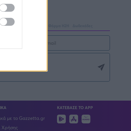
Στατιστικά
Βαθμολογίες
Φόρμα H2H
Δωδεκάδες
ΙΚΑ
ΚΑΤΕΒΑΣΕ ΤΟ APP
Android
IOS
Huawei
ικά με το Gazzetta.gr
 Χρήσης