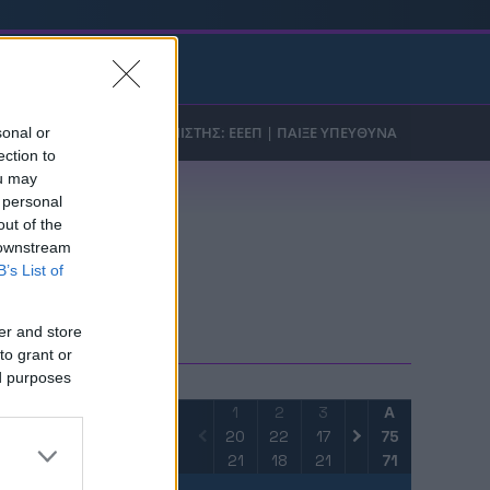
t Game
sonal or
ection to
ou may
 personal
out of the
 downstream
B’s List of
FO
er and store
to grant or
ed purposes
1
2
3
4
Α
20
22
17
16
75
21
18
21
11
71