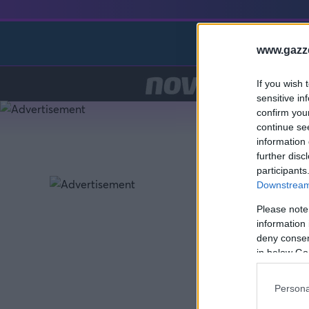
Preg
www.gazze
If you wish 
sensitive in
confirm you
continue se
information 
further disc
participants
Downstream 
Please note
information 
deny consent
in below Go
Persona