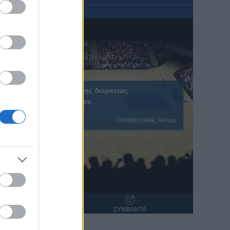
Ολοκληρωση κανονικης διαρκειας
40.9%
38.8%
% Εντός Πεδιάς
βίβ
Παναθηναϊκός Άκτωρ
ΝΤΑΝΑ
ΣΥΜΒΑΝΤΑ