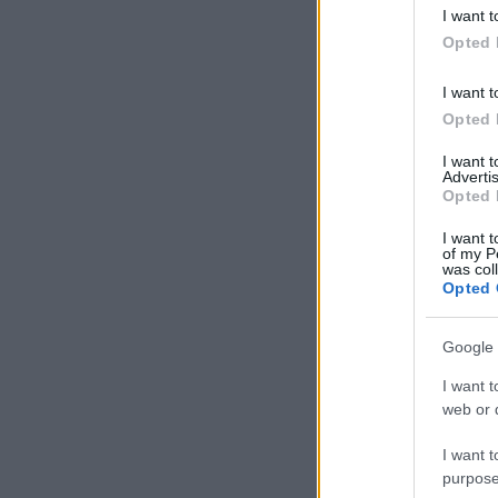
I want t
Opted 
I want t
Opted 
I want 
Advertis
Opted 
I want t
of my P
was col
Opted 
Google 
I want t
web or d
I want t
purpose