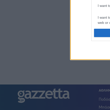
I want 
I want t
web or d
I want t
or app.
I want t
I want t
authenti
ΑΘΛΗ
Ποδόσ
Μπάσ