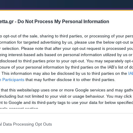
ame
Live
Pos
tta.gr -
Do Not Process My Personal Information
FOLLOW US
to opt-out of the sale, sharing to third parties, or processing of your per
formation for targeted advertising by us, please use the below opt-out s
r selection. Please note that after your opt-out request is processed y
eing interest-based ads based on personal information utilized by us or
disclosed to third parties prior to your opt-out. You may separately opt-
losure of your personal information by third parties on the IAB’s list of
. This information may also be disclosed by us to third parties on the
IA
Participants
that may further disclose it to other third parties.
GAME IN
 that this website/app uses one or more Google services and may gath
including but not limited to your visit or usage behaviour. You may click 
 to Google and its third-party tags to use your data for below specifi
ogle consent section.
Ολοκληρώθηκε
Μακ
l Data Processing Opt Outs
Παν
Μακ