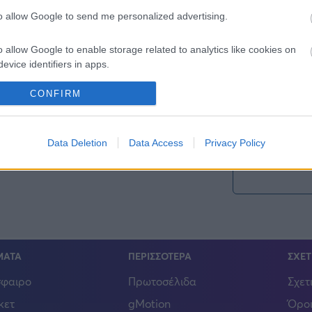
to allow Google to send me personalized advertising.
o allow Google to enable storage related to analytics like cookies on
Σχολιάστε εδώ
evice identifiers in apps.
o allow Google to enable storage related to functionality of the website
CONFIRM
o allow Google to enable storage related to personalization.
Data Deletion
Data Access
Privacy Policy
o allow Google to enable storage related to security, including
cation functionality and fraud prevention, and other user protection.
ΜΑΤΑ
ΠΕΡΙΣΣΟΤΕΡΑ
ΣΧΕΤ
φαιρο
Πρωτοσέλιδα
Σχετ
κετ
gMotion
Όροι