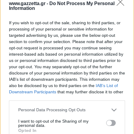
Οδηγός F1
CEV Cup
Τεχνολογία
www.gazzetta.gr -
Do Not Process My Personal
Παναγιώτης Δαλαταριώφ
Κολύμβηση
ΑΘΛΗΤΙΚΕΣ ΜΕΤΑΔΟΣΕΙΣ
Bundesliga
EuroCup
Information
GMotion WRC
Περιγραφή
Υγεία
Challenge Cup
Σχολιάστε εδώ
Στατιστικά
Βαθμολογίες
Φόρμα H2H
Ανδρέας Δημάτος
Μπιτς Βόλεϊ
Ligue 1
Mundobasket
GMotion MotoGP
LIVE SCORE
Showbiz
If you wish to opt-out of the sale, sharing to third parties, or
Αντώνης Καλκαβούρας
Ολοκληρώθηκε
1
2
3
4
Α
Ιστιοπλοΐα
Basketaki
Εθνική Ελλάδος
processing of your personal or sensitive information for
GWOMEN
Βαλ
14
21
21
25
81
Αντώνης Καρπετόπουλος
targeted advertising by us, please use the below opt-out
Eurobasket
Κωπηλασία
10
13
27
14
64
Παν
Μουντιάλ 2026
Δημήτρης Κατσιώνης
section to confirm your selection. Please note that after your
ΑΘΛΗΤΙΚΗ ΗΧΩ
Βαλ
Ξιφασκία
Wyscout Analysis
opt-out request is processed you may continue seeing
Γιώργος Κούβαρης
Παν
ΕΚΠΟΜΠΕΣ
interest-based ads based on personal information utilized by
Σκοποβολή
Ευρώπη
Κώστας Νικολακόπουλος
us or personal information disclosed to third parties prior to
GALACTICOS BY INTERWETTEN
Κόσμος
Πάλη
ΟΜΑΔΕΣ
Γιάννης Πάλλας
your opt-out. You may separately opt-out of the further
GAZZ FLOOR BY NOVIBET
disclosure of your personal information by third parties on the
Νίκος Παπαδογιάννης
Τάε κβον ντο
ΑΕΚ
PODCASTS
IAB’s list of downstream participants. This information may
POLE POSITION BY ALLWYN
Γιώργος Σακελλαρίου
Τζούντο
also be disclosed by us to third parties on the
IAB’s List of
ΣΠΛΙΤ
OLD SCHOOL
Ολοκληρωση κανονικης διαρκειας
GAZZETTA ACTS
Downstream Participants
that may further disclose it to other
Γιάννης Σερέτης
Ολυμπιακός
Πινγκ - πονγκ
Transfer Stories
39.1%
35.8%
ΜΕΤΑΒΙΒΑΣΗ BY NOVIBET
third parties.
Gazzetta For Her
Σταύρος Σουντουλίδης
% Εντός Πεδιάς
GAZZETTA SPECIALS
gMotion
Μαχητικά Αθλήματα
Βαλ
Παν
Θέμα Ισότητας
Please note that this website/app uses one or more Google
Δημήτρης Τομαράς
Personal Data Processing Opt Outs
ΠΑΟΚ
Unique
services and may gather and store information including but
Πυγμαχία
Για τον Αλέξανδρο
Γιώργος Τσακίρης
Wyscout Analysis
not limited to your visit or usage behaviour. You may click to
I want to opt-out of the Sharing of my
Άρση Βαρών
#GiatonAlki
personal data.
Παναθηναϊκός
Μιχάλης Τσαμπάς
grant or deny consent to Google and its third-party tags to
InStat Analysis
Opted In
use your data for below specified purposes in below Google