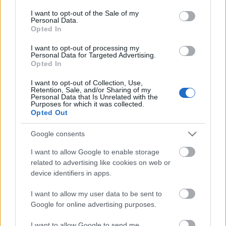
Η μητρότητα στον πάγκο
Δημήτρης Τσορμπατζόγλου
Συνεντεύξεις
consent section.
I want to opt-out of the Sale of my
Άρης
Μεγάλη μου Αγάπη
Personal Data.
Opted In
ΖΩΝΤΑΝΑ
ΣΥΜΒΑΝΤΑ
Μια Ιστορία από την Πόλη
Λεβαδειακός
I want to opt-out of processing my
Personal Data for Targeted Advertising.
Opted In
ΟΦΗ
I want to opt-out of Collection, Use,
Retention, Sale, and/or Sharing of my
Βόλος
Personal Data that Is Unrelated with the
Purposes for which it was collected.
Opted Out
Ατρόμητος Αθηνών
Google consents
Κηφισιά
I want to allow Google to enable storage
Το σύνολο του περιεχομένου και των υπηρεσιών του gazzetta.gr
related to advertising like cookies on web or
διατίθεται στους επισκέπτες αυστηρά για προσωπική χρήση.
device identifiers in apps.
Αστέρας Τρίπολης
Απαγορεύεται η χρήση ή επανεκπομπή του, σε οποιοδήποτε μέσο,
μετά ή άνευ επεξεργασίας, χωρίς γραπτή άδεια του εκδότη.
I want to allow my user data to be sent to
Google for online advertising purposes.
Παναιτωλικός
ΑΘΛΗΜΑΤΑ
ΠΕΡΙΣΣΟΤΕΡΑ
I want to allow Google to send me