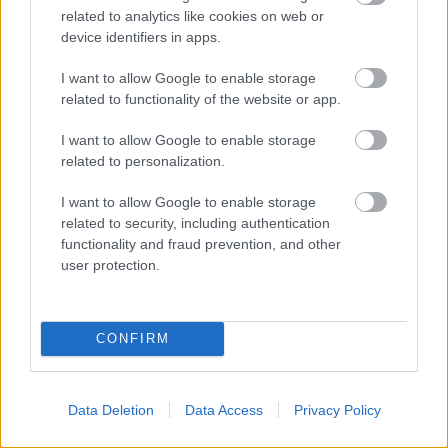
related to analytics like cookies on web or
device identifiers in apps.
I want to allow Google to enable storage
related to functionality of the website or app.
I want to allow Google to enable storage
related to personalization.
I want to allow Google to enable storage
related to security, including authentication
functionality and fraud prevention, and other
user protection.
CONFIRM
Αν δεν του έχουν σφυριχθεί τα φάουλ που πρέπει,
Data Deletion
Data Access
Privacy Policy
προφανώς γίνεται νευρικός. Είναι λογικό και δεν
μπορώ να κάνω κάτι για αυτό. Τα πρώτα δύο ματς