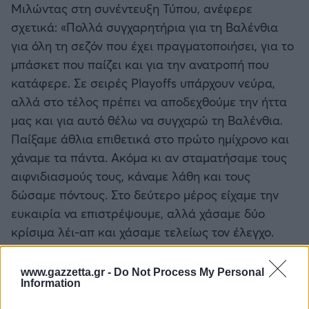
Μιλώντας στη συνέντευξη Τύπου, ανέφερε
σχετικά: «Πολλά συγχαρητήρια για τη Βαλένθια
για όλη τη σεζόν που έχει πραγματοποιήσει, για το
μπάσκετ που παίζει και για την ανατροπή που
κατάφερε. Σε σειρές Playoffs υπάρχουν νεύρα,
αλλά στο τέλος πρέπει να αποδεχθούμε την ήττα
μας και για αυτό θέλω να συγχαρώ τη Βαλένθια.
Παίξαμε άθλια επιθετικά στο πρώτο ημίχρονο και
χάναμε τα πάντα. Ακόμα κι αν σταματήσαμε τους
αιφνιδιασμούς τους, κάναμε λάθη και τους
δώσαμε πόντους. Στο δεύτερο μέρος είχαμε την
ευκαιρία να επιστρέψουμε, αλλά χάσαμε δύο
κρίσιμα λέι-απ και χάσαμε τελείως τον έλεγχο.
www.gazzetta.gr -
Do Not Process My Personal
Δείτε Επίσης
Information