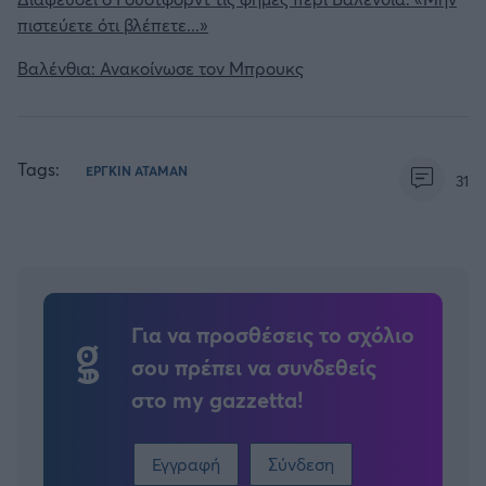
πιστεύετε ότι βλέπετε...»
Βαλένθια: Ανακοίνωσε τον Μπρουκς
Tags:
ΕΡΓΚΙΝ ΑΤΑΜΑΝ
31
Για να προσθέσεις το σχόλιο
σου πρέπει να συνδεθείς
στο my gazzetta!
Εγγραφή
Σύνδεση