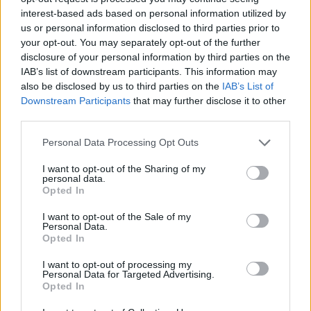
interest-based ads based on personal information utilized by
πραγματι αυτο ειχε πει για να δουμε αυτο που
us or personal information disclosed to third parties prior to
ειπε θα το κανει.
your opt-out. You may separately opt-out of the further
Απάντησε
4
Likes
0
Απαντήσεις
disclosure of your personal information by third parties on the
IAB’s list of downstream participants. This information may
also be disclosed by us to third parties on the
IAB’s List of
Downstream Participants
that may further disclose it to other
Emperor7
14/05/2026 - 09:15
third parties.
Αυτός είχε πει ότι θα φύγει εάν δε πάει… για να
δούμε είναι σαν τον πρόεδρο του κι αυτός ,
Please note that this website/app uses one or more Google
Personal Data Processing Opt Outs
δειλός ;
services and may gather and store information including but
Απάντησε
7
Likes
0
Απαντήσεις
not limited to your visit or usage behaviour. You may click to
I want to opt-out of the Sharing of my
personal data.
grant or deny consent to Google and its third-party tags to
Opted In
use your data for below specified purposes in below Google
consent section.
I want to opt-out of the Sale of my
eida_fws_kai_...
14/05/2026 - 08:26
Personal Data.
Opted In
Ακομα εδω ειναι αυτος;
Απάντησε
4
Likes
0
Απαντήσεις
I want to opt-out of processing my
Personal Data for Targeted Advertising.
Opted In