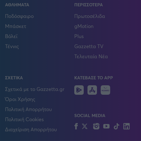
ΑΘΛΗΜΑΤΑ
ΠΕΡΙΣΣΟΤΕΡΑ
Ποδόσφαιρο
Πρωτοσέλιδα
Μπάσκετ
gMotion
Βόλεϊ
Plus
Τέννις
Gazzetta TV
Τελευταία Νέα
ΣΧΕΤΙΚΑ
ΚΑΤΕΒΑΣΕ ΤΟ APP
Android
IOS
Huawei
Σχετικά με το Gazzetta.gr
Όροι Χρήσης
Πολιτική Απορρήτου
SOCIAL MEDIA
Πολιτική Cookies
Facebook
Twitter
Instagram
YouTube
TikTok
Lin
Διαχείριση Απορρήτου