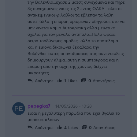
την Βαλενθια...εχασε 2 ματσς συνεχόμενα και πηρε
3ς συνεχομενες νικες..τις 2 εντος ΟΑΚΑ ...ολοι οι
αντικειμενικοι φιλαθλοι τα εβλεπαν τα λαθη
αυτα...άλλα η επαρση ορισμενων οδηγούσε στο να
μην γινεται καμια Αυτοκριτικη αλλα μειωτικα
σχολια για τον μεγαλο αντιπαλο...Πολυ ωραια
σειρα..ισοδύναμες ομαδες...αλλα το αποτελσμα
και η εικονα δικαιωνει ξεκαθαρα την
Βαλένθια...αυτες οι αντιδρασεις στις συνεντεύξεις
δημιουργουν κλιμα...αυτη η συμπεριφορα και η
επαρση απο την αρχη της χρονιας δείχνει
μικροτητες
Απάντησε
1
Likes
0
Απαντήσεις
pepegka7
14/05/2026 - 10:28
εισαι η μεγαλύτερη παρωδία που εχει βγαλει το
μπασκετ κλοουν
Απάντησε
4
Likes
0
Απαντήσεις