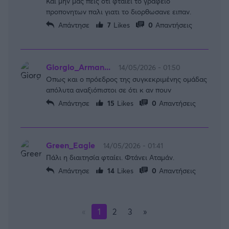
Και μην μας πεις οτι φταιει το γραφειο
προπονητων παλι γιατι το διορθωσανε ειπαν.
Απάντησε
7
Likes
0
Απαντήσεις
Giorgio_Arman...
14/05/2026 - 01:50
Οπως και ο πρόεδρος της συγκεκριμένης ομάδας
απόλυτα αναξιόπιστοι σε ότι κ αν πουν
Απάντησε
15
Likes
0
Απαντήσεις
Green_Eagle
14/05/2026 - 01:41
Πάλι η διαιτησία φταίει. Φτάνει Αταμάν.
Απάντησε
14
Likes
0
Απαντήσεις
«
1
2
3
»