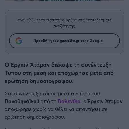
Η μητρότητα στον πάγκο
Δημήτρης Τσορμπατζόγλου
Συνεντεύξεις
Άρης
Μεγάλη μου Αγάπη
Ανακαλύψτε περισσότερα άρθρα στα αποτελέσματα
Μια Ιστορία από την Πόλη
Λεβαδειακός
αναζήτησης.
ΟΦΗ
Προσθήκη του gazzetta.gr στην Google
Βόλος
Ο Έργκιν Άταμαν διέκοψε τη συνέντευξη
Ατρόμητος Αθηνών
Τύπου στη μέση και αποχώρησε μετά από
ερώτηση δημοσιογράφου.
Κηφισιά
Στη συνέντευξη τύπου μετά την ήττα του
Παναθηναϊκού
από τη
Βαλένθια
, ο
Έργκιν Άταμαν
Αστέρας Τρίπολης
αποχώρησε χωρίς να θέλει να απαντήσει σε
ερώτηση δημοσιογράφου.
Παναιτωλικός