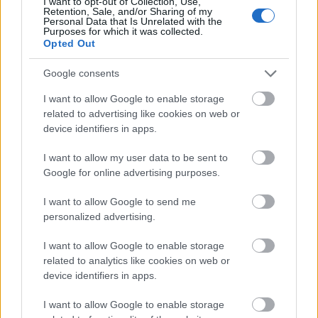
I want to opt-out of Collection, Use,
Kostas24
14/05/2026 - 08:15
Retention, Sale, and/or Sharing of my
Personal Data that Is Unrelated with the
Bad Loser.
Purposes for which it was collected.
Απάντησε
6
Likes
0
Απαντήσεις
Opted Out
Google consents
I want to allow Google to enable storage
related to advertising like cookies on web or
device identifiers in apps.
I want to allow my user data to be sent to
Google for online advertising purposes.
I want to allow Google to send me
personalized advertising.
I want to allow Google to enable storage
related to analytics like cookies on web or
device identifiers in apps.
prisoner
14/05/2026 - 08:01
ντροπιάζεις το σύλλογο εδώ και ένα χρόνο με τη
I want to allow Google to enable storage
συμπεριφορά σου απέναντι στους παίκτες της