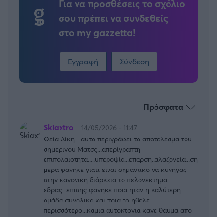
Για να προσθέσεις το σχόλιο
σου πρέπει να συνδεθείς
στο my gazzetta!
Εγγραφή
Σύνδεση
Πρόσφατα
Skiaxtro
14/05/2026 - 11:47
Θεία Δίκη... αυτο περιγράφει το αποτελεσμα του
σημερινου Ματσς...απερίγραπτη
επιπολαιοτητα.....υπεροψία...επαρση..αλαζονεία...ση
μερα φανηκε γιατι ειναι σημαντικο να κυνηγας
στην κανονικη διάρκεια το πελονεκτημα
εδρας...επισης φανηκε ποια ηταν η καλύτερη
ομάδα συνολικα και ποια το ηθελε
περισσότερο...καμια αυτοκτονια κανε θαυμα απο