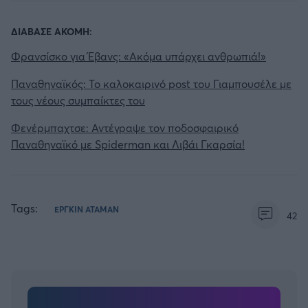
ΔΙΑΒΑΣΕ ΑΚΟΜΗ:
Φρανσίσκο για Έβανς: «Ακόμα υπάρχει ανθρωπιά!»
Παναθηναϊκός: Το καλοκαιρινό post του Γιαμπουσέλε με
τους νέους συμπαίκτες του
Φενέρμπαχτσε: Αντέγραψε τον ποδοσφαιρικό
Παναθηναϊκό με Spiderman και Λιβάι Γκαρσία!
Tags:
ΕΡΓΚΙΝ ΑΤΑΜΑΝ
42