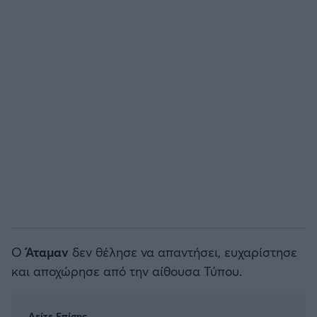
Άρσεναλ
Γιουβέντους
Μίλαν
Ίντερ
Μπάγερν Μονάχου
Παρί Σεν Ζερμέν
Ο
Άταμαν
δεν θέλησε να απαντήσει, ευχαρίστησε
και αποχώρησε από την αίθουσα Τύπου.
Δείτε Επίσης