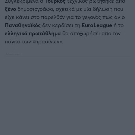
Συγκεκριμένα ο
Τούρκος
τεχνικός ρωτήθηκε από
Καλαμάτα
ξένο
δημοσιογράφο, σχετικά με μία δήλωση που
είχε κάνει στο παρελθόν για το γεγονός πως αν ο
Ηρακλής
Παναθηναϊκός
δεν κερδίσει τη
EuroLeague
ή το
ελληνικό πρωτάθλημα
θα αποχωρήσει από τον
Μπαρτσελόνα
πάγκο των «πρασίνων».
Ρεάλ Μαδρίτης
Ατλέτικο Μαδρίτης
Μάντσεστερ Γιουνάιτεντ
Μάντσεστερ Σίτι
Λίβερπουλ
Τσέλσι