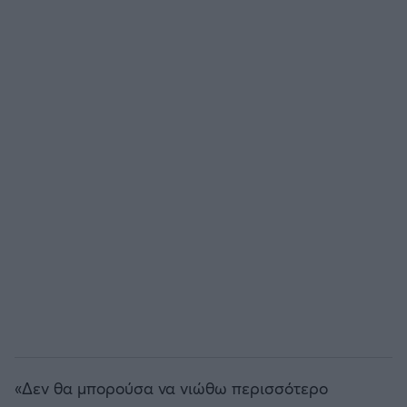
Άρσεναλ
Γιουβέντους
Μίλαν
Ίντερ
Μπάγερν Μονάχου
Παρί Σεν Ζερμέν
«Δεν θα μπορούσα να νιώθω περισσότερο