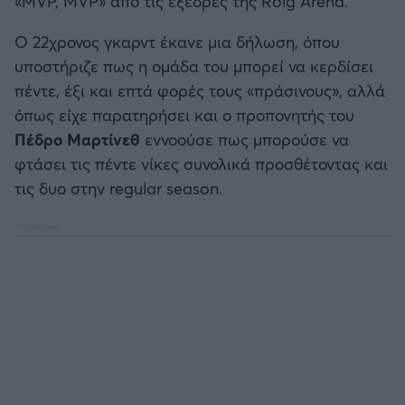
«MVP, MVP» από τις εξέδρες της Roig Arena.
Καλαμάτα
Ο 22χρονος γκαρντ έκανε μια δήλωση, όπου
Ηρακλής
υποστήριζε πως η ομάδα του μπορεί να κερδίσει
πέντε, έξι και επτά φορές τους «πράσινους», αλλά
Μπαρτσελόνα
όπως είχε παρατηρήσει και ο προπονητής του
Πέδρο Μαρτίνεθ
εννοούσε πως μπορούσε να
Ρεάλ Μαδρίτης
φτάσει τις πέντε νίκες συνολικά προσθέτοντας και
τις δυο στην regular season.
Ατλέτικο Μαδρίτης
Μάντσεστερ Γιουνάιτεντ
Μάντσεστερ Σίτι
Λίβερπουλ
Τσέλσι