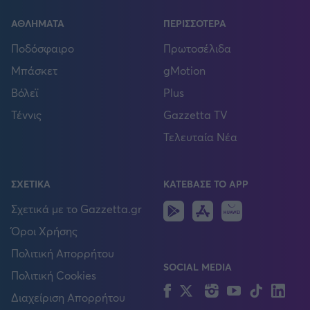
ΑΘΛΗΜΑΤΑ
ΠΕΡΙΣΣΟΤΕΡΑ
Ποδόσφαιρο
Πρωτοσέλιδα
Μπάσκετ
gMotion
Βόλεϊ
Plus
Τέννις
Gazzetta TV
Τελευταία Νέα
ΣΧΕΤΙΚΑ
ΚΑΤΕΒΑΣΕ ΤΟ APP
Android
IOS
Huawei
Σχετικά με το Gazzetta.gr
Όροι Χρήσης
Πολιτική Απορρήτου
SOCIAL MEDIA
Πολιτική Cookies
Facebook
Twitter
Instagram
YouTube
TikTok
Lin
Διαχείριση Απορρήτου