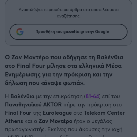
Η μητρότητα στον πάγκο
Δημήτρης Τσορμπατζόγλου
Συνεντεύξεις
Άρης
Ανακαλύψτε περισσότερα άρθρα στα αποτελέσματα
Μεγάλη μου Αγάπη
αναζήτησης.
Μια Ιστορία από την Πόλη
Λεβαδειακός
Προσθήκη του gazzetta.gr στην Google
ΟΦΗ
Ο Ζαν Μοντέρο που οδήγησε τη Βαλένθια
Βόλος
στο Final Four μίλησε στα ελληνικά Μέσα
Ενημέρωσης για την πρόκριση και την
Ατρόμητος Αθηνών
δήλωση που «άναψε φωτιά».
Κηφισιά
Η
Βαλένθια
με την επικράτηση (
81-64
) επί του
Παναθηναϊκού AKTOR
πήρε την πρόκριση στο
Αστέρας Τρίπολης
Final Four
της
Euroleague
στο
Telekom Center
Athens
και ο
Ζαν Μοντέρο
ήταν ο μεγάλος
Παναιτωλικός
πρωταγωνιστής. Εκείνος που άκουσες την ιαχή