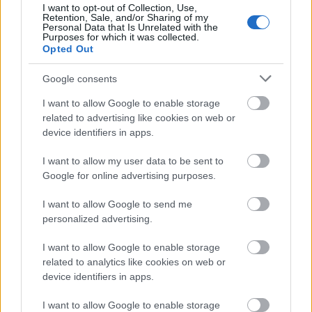
I want to opt-out of Collection, Use,
Διάβασε όλα τα
τελευταία νέα
της αθλητικής
Retention, Sale, and/or Sharing of my
Personal Data that Is Unrelated with the
επικαιρότητας. Μάθε για όλους τους
live αγώνες σήμερα
Purposes for which it was collected.
και δες τις
αθλητικές μεταδόσεις
της ημέρας και της
Opted Out
εβδομάδας μέσα από το υπερπλήρες Πρόγραμμα TV του
Google consents
Gazzetta. Ακολούθησέ μας και στο
Google News
.
I want to allow Google to enable storage
related to advertising like cookies on web or
device identifiers in apps.
ΔΙΑΒΑΣΕ ΑΚΟΜΗ:
I want to allow my user data to be sent to
Διαψεύδει ο Γουότφορντ τις φήμες περί Βαλένθια: «Μην
Google for online advertising purposes.
πιστεύετε ότι βλέπετε...»
I want to allow Google to send me
Βαλένθια: Ανακοίνωσε τον Μπρουκς
personalized advertising.
Βαλένθια: Παίρνει δανεικό τον Αρμόνι Μπρουκς
I want to allow Google to enable storage
related to analytics like cookies on web or
device identifiers in apps.
I want to allow Google to enable storage