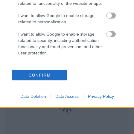
related to functionality of the website or app.
Για να προσθέσεις το σχόλιο
I want to allow Google to enable storage
σου πρέπει να συνδεθείς
related to personalization.
στο my gazzetta!
I want to allow Google to enable storage
related to security, including authentication
functionality and fraud prevention, and other
Εγγραφή
Σύνδεση
user protection.
CONFIRM
Data Deletion
Data Access
Privacy Policy