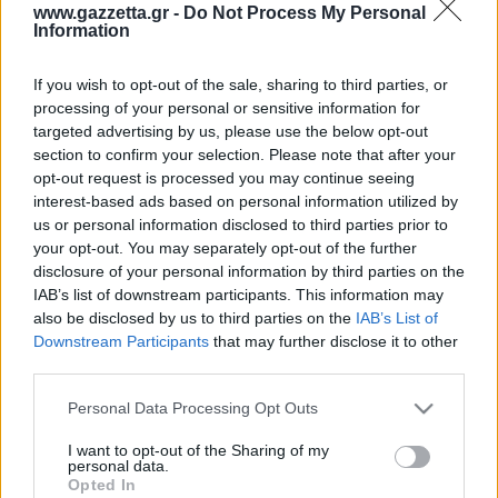
Οδηγός F1
CEV Cup
Τεχνολογία
www.gazzetta.gr -
Do Not Process My Personal
Παναγιώτης Δαλαταριώφ
Κολύμβηση
ΑΘΛΗΤΙΚΕΣ ΜΕΤΑΔΟΣΕΙΣ
Bundesliga
EuroCup
Information
GMotion WRC
Περιγραφή
Υγεία
Challenge Cup
Σχολιάστε εδώ
Στατιστικά
Βαθμολογίες
Φόρμα H2H
Ανδρέας Δημάτος
Μπιτς Βόλεϊ
Ligue 1
Mundobasket
GMotion MotoGP
LIVE SCORE
Showbiz
If you wish to opt-out of the sale, sharing to third parties, or
Αντώνης Καλκαβούρας
Ολοκληρώθηκε
1
2
3
4
Α
Ιστιοπλοΐα
Basketaki
Εθνική Ελλάδος
processing of your personal or sensitive information for
GWOMEN
Παν
24
20
21
27
92
Αντώνης Καρπετόπουλος
targeted advertising by us, please use the below opt-out
Eurobasket
Κωπηλασία
27
13
19
29
88
Ζαλ
Μουντιάλ 2026
Δημήτρης Κατσιώνης
section to confirm your selection. Please note that after your
ΑΘΛΗΤΙΚΗ ΗΧΩ
Παν
Ξιφασκία
Wyscout Analysis
opt-out request is processed you may continue seeing
Γιώργος Κούβαρης
Ζαλ
ΕΚΠΟΜΠΕΣ
interest-based ads based on personal information utilized by
Σκοποβολή
Ευρώπη
Κώστας Νικολακόπουλος
us or personal information disclosed to third parties prior to
GALACTICOS BY INTERWETTEN
Κόσμος
Πάλη
ΟΜΑΔΕΣ
Γιάννης Πάλλας
your opt-out. You may separately opt-out of the further
GAZZ FLOOR BY NOVIBET
disclosure of your personal information by third parties on the
Νίκος Παπαδογιάννης
Τάε κβον ντο
ΑΕΚ
PODCASTS
IAB’s list of downstream participants. This information may
POLE POSITION BY ALLWYN
Γιώργος Σακελλαρίου
Τζούντο
also be disclosed by us to third parties on the
IAB’s List of
ΣΠΛΙΤ
OLD SCHOOL
Ολοκληρωση κανονικης διαρκειας
GAZZETTA ACTS
Downstream Participants
that may further disclose it to other
Γιάννης Σερέτης
Ολυμπιακός
Πινγκ - πονγκ
Transfer Stories
50.8%
49.2%
ΜΕΤΑΒΙΒΑΣΗ BY NOVIBET
third parties.
Gazzetta For Her
Σταύρος Σουντουλίδης
% Εντός Πεδιάς
GAZZETTA SPECIALS
gMotion
Μαχητικά Αθλήματα
Παν
Ζαλ
Θέμα Ισότητας
Please note that this website/app uses one or more Google
Δημήτρης Τομαράς
Personal Data Processing Opt Outs
ΠΑΟΚ
Unique
services and may gather and store information including but
Πυγμαχία
Για τον Αλέξανδρο
Γιώργος Τσακίρης
Wyscout Analysis
not limited to your visit or usage behaviour. You may click to
I want to opt-out of the Sharing of my
Άρση Βαρών
#GiatonAlki
personal data.
Παναθηναϊκός
Μιχάλης Τσαμπάς
grant or deny consent to Google and its third-party tags to
InStat Analysis
Opted In
use your data for below specified purposes in below Google