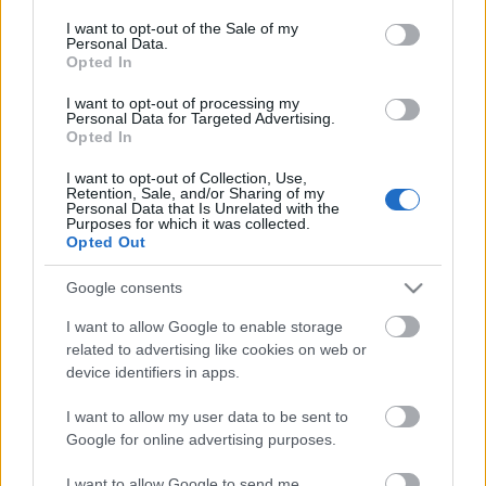
Η μητρότητα στον πάγκο
Δημήτρης Τσορμπατζόγλου
Συνεντεύξεις
consent section.
I want to opt-out of the Sale of my
Άρης
Μεγάλη μου Αγάπη
Personal Data.
Opted In
ΖΩΝΤΑΝΑ
ΣΥΜΒΑΝΤΑ
Μια Ιστορία από την Πόλη
Λεβαδειακός
I want to opt-out of processing my
Personal Data for Targeted Advertising.
Opted In
ΟΦΗ
I want to opt-out of Collection, Use,
Retention, Sale, and/or Sharing of my
Βόλος
Personal Data that Is Unrelated with the
Purposes for which it was collected.
Opted Out
Ατρόμητος Αθηνών
Google consents
Κηφισιά
I want to allow Google to enable storage
Το σύνολο του περιεχομένου και των υπηρεσιών του gazzetta.gr
related to advertising like cookies on web or
διατίθεται στους επισκέπτες αυστηρά για προσωπική χρήση.
device identifiers in apps.
Αστέρας Τρίπολης
Απαγορεύεται η χρήση ή επανεκπομπή του, σε οποιοδήποτε μέσο,
μετά ή άνευ επεξεργασίας, χωρίς γραπτή άδεια του εκδότη.
I want to allow my user data to be sent to
Google for online advertising purposes.
Παναιτωλικός
ΑΘΛΗΜΑΤΑ
ΠΕΡΙΣΣΟΤΕΡΑ
I want to allow Google to send me