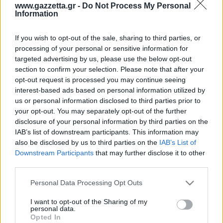
Οδηγός F1
CEV Cup
Τεχνολογία
www.gazzetta.gr -
Do Not Process My Personal
Παναγιώτης Δαλαταριώφ
Κολύμβηση
ΑΘΛΗΤΙΚΕΣ ΜΕΤΑΔΟΣΕΙΣ
Bundesliga
EuroCup
Information
GMotion WRC
Περιγραφή
Υγεία
Challenge Cup
Σχολιάστε εδώ
Στατιστικά
Βαθμολογίες
Φόρμα H2H
Ανδρέας Δημάτος
Μπιτς Βόλεϊ
Ligue 1
Mundobasket
GMotion MotoGP
LIVE SCORE
Showbiz
If you wish to opt-out of the sale, sharing to third parties, or
Αντώνης Καλκαβούρας
Ολοκληρώθηκε μετά από παράταση
1
2
3
4
Α
ΠΑ
Ιστιοπλοΐα
Basketaki
Εθνική Ελλάδος
processing of your personal or sensitive information for
GWOMEN
Μπα
27
25
15
24
100
9
Αντώνης Καρπετόπουλος
targeted advertising by us, please use the below opt-out
Eurobasket
Κωπηλασία
28
14
24
25
108
17
Ερυ
Μουντιάλ 2026
Δημήτρης Κατσιώνης
section to confirm your selection. Please note that after your
ΑΘΛΗΤΙΚΗ ΗΧΩ
Μπα
Ξιφασκία
Wyscout Analysis
opt-out request is processed you may continue seeing
Γιώργος Κούβαρης
Ερυ
ΕΚΠΟΜΠΕΣ
interest-based ads based on personal information utilized by
Σκοποβολή
Ευρώπη
Κώστας Νικολακόπουλος
us or personal information disclosed to third parties prior to
GALACTICOS BY INTERWETTEN
Κόσμος
Πάλη
ΟΜΑΔΕΣ
Γιάννης Πάλλας
your opt-out. You may separately opt-out of the further
GAZZ FLOOR BY NOVIBET
disclosure of your personal information by third parties on the
Νίκος Παπαδογιάννης
Τάε κβον ντο
ΑΕΚ
PODCASTS
IAB’s list of downstream participants. This information may
POLE POSITION BY ALLWYN
Γιώργος Σακελλαρίου
Τζούντο
also be disclosed by us to third parties on the
IAB’s List of
ΣΠΛΙΤ
Ολοκληρώθηκε μετά από
OLD SCHOOL
GAZZETTA ACTS
Downstream Participants
that may further disclose it to other
παράταση
Γιάννης Σερέτης
Ολυμπιακός
Πινγκ - πονγκ
Transfer Stories
ΜΕΤΑΒΙΒΑΣΗ BY NOVIBET
third parties.
Gazzetta For Her
46.9%
48.7%
Σταύρος Σουντουλίδης
GAZZETTA SPECIALS
% Εντός Πεδιάς
gMotion
Μαχητικά Αθλήματα
Θέμα Ισότητας
Please note that this website/app uses one or more Google
Δημήτρης Τομαράς
Μπα
Ερυ
Personal Data Processing Opt Outs
ΠΑΟΚ
Unique
services and may gather and store information including but
Πυγμαχία
Για τον Αλέξανδρο
Γιώργος Τσακίρης
Wyscout Analysis
not limited to your visit or usage behaviour. You may click to
I want to opt-out of the Sharing of my
Άρση Βαρών
#GiatonAlki
personal data.
Παναθηναϊκός
Μιχάλης Τσαμπάς
grant or deny consent to Google and its third-party tags to
InStat Analysis
Opted In
use your data for below specified purposes in below Google