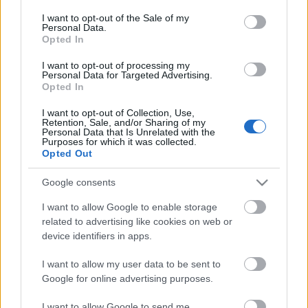
Η μητρότητα στον πάγκο
Δημήτρης Τσορμπατζόγλου
Συνεντεύξεις
consent section.
I want to opt-out of the Sale of my
Άρης
Μεγάλη μου Αγάπη
Personal Data.
Opted In
ΖΩΝΤΑΝΑ
ΣΥΜΒΑΝΤΑ
Μια Ιστορία από την Πόλη
Λεβαδειακός
I want to opt-out of processing my
Personal Data for Targeted Advertising.
Opted In
ΟΦΗ
I want to opt-out of Collection, Use,
Retention, Sale, and/or Sharing of my
Βόλος
Personal Data that Is Unrelated with the
Purposes for which it was collected.
Opted Out
Ατρόμητος Αθηνών
Google consents
Κηφισιά
I want to allow Google to enable storage
Το σύνολο του περιεχομένου και των υπηρεσιών του gazzetta.gr
related to advertising like cookies on web or
διατίθεται στους επισκέπτες αυστηρά για προσωπική χρήση.
device identifiers in apps.
Αστέρας Τρίπολης
Απαγορεύεται η χρήση ή επανεκπομπή του, σε οποιοδήποτε μέσο,
μετά ή άνευ επεξεργασίας, χωρίς γραπτή άδεια του εκδότη.
I want to allow my user data to be sent to
Google for online advertising purposes.
Παναιτωλικός
ΑΘΛΗΜΑΤΑ
ΠΕΡΙΣΣΟΤΕΡΑ
I want to allow Google to send me