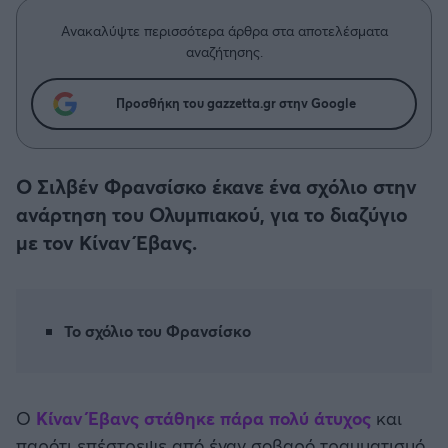
Η μητρότητα στον πάγκο
Δημήτρης Τσορμπατζόγλου
Συνεντεύξεις
Άρης
Ανακαλύψτε περισσότερα άρθρα στα αποτελέσματα
Μεγάλη μου Αγάπη
αναζήτησης.
Μια Ιστορία από την Πόλη
Λεβαδειακός
Προσθήκη του gazzetta.gr στην Google
ΟΦΗ
Ο Σιλβέν Φρανσίσκο έκανε ένα σχόλιο στην
Βόλος
ανάρτηση του Ολυμπιακού, για το διαζύγιο
με τον Κίναν Έβανς.
Ατρόμητος Αθηνών
Κηφισιά
Το σχόλιο του Φρανσίσκο
Αστέρας Τρίπολης
Παναιτωλικός
Ο
Κίναν Έβανς στάθηκε πάρα πολύ άτυχος
και
παρότι επέστρεψε από έναν σοβαρό τραυματισμό,