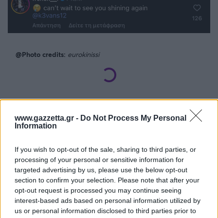
@Photo credits:
eurokinissi
www.gazzetta.gr -
Do Not Process My Personal
Διάβασε όλα τα
τελευταία νέα
της αθλητικής
Information
επικαιρότητας. Μάθε για όλους τους
live αγώνες σήμερα
και δες τις
αθλητικές μεταδόσεις
της ημέρας και της
If you wish to opt-out of the sale, sharing to third parties, or
εβδομάδας μέσα από το υπερπλήρες Πρόγραμμα TV του
processing of your personal or sensitive information for
Gazzetta. Ακολούθησέ μας και στο
Google News
.
targeted advertising by us, please use the below opt-out
section to confirm your selection. Please note that after your
opt-out request is processed you may continue seeing
interest-based ads based on personal information utilized by
us or personal information disclosed to third parties prior to
ΔΙΑΒΑΣΕ ΑΚΟΜΗ: