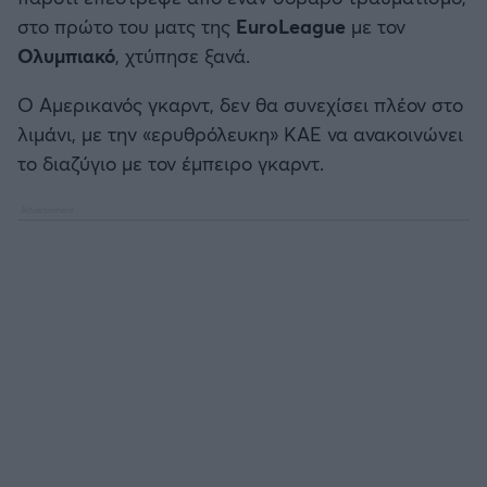
Καλαμάτα
στο πρώτο του ματς της
EuroLeague
με τον
Ολυμπιακό
, χτύπησε ξανά.
Ηρακλής
Ο Αμερικανός γκαρντ, δεν θα συνεχίσει πλέον στο
λιμάνι, με την «ερυθρόλευκη» ΚΑΕ να ανακοινώνει
Μπαρτσελόνα
το διαζύγιο με τον έμπειρο γκαρντ.
Ρεάλ Μαδρίτης
Ατλέτικο Μαδρίτης
Μάντσεστερ Γιουνάιτεντ
Μάντσεστερ Σίτι
Λίβερπουλ
Τσέλσι