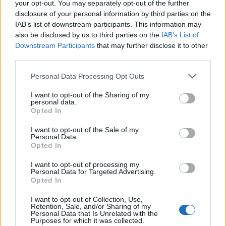
your opt-out. You may separately opt-out of the further
ΣΕΦ: Ο λόγος της ακύρωσης του διαγωνισμού και τι
disclosure of your personal information by third parties on the
σημαίνει η 10η Σεπτεμβρίου για την υπόθεση
IAB’s list of downstream participants. This information may
also be disclosed by us to third parties on the
IAB’s List of
ΣΕΦ: Επαναπροκηρύσσεται η ενεργειακή αναβάθμιση -
Downstream Participants
that may further disclose it to other
Γιατί ακυρώθηκε ο πρώτος διαγωνισμός
third parties.
Please note that this website/app uses one or more Google
Personal Data Processing Opt Outs
Ντόρσεϊ: Τα... έσταξε στην προπόνηση με 13/14 τρίποντα!
services and may gather and store information including but
not limited to your visit or usage behaviour. You may click to
I want to opt-out of the Sharing of my
personal data.
grant or deny consent to Google and its third-party tags to
Opted In
use your data for below specified purposes in below Google
Tags:
ΚΙΝΑΝ ΕΒΑΝΣ
ΣΙΛΒΕΝ ΦΡΑΝΣΙΣΚΟ
consent section.
I want to opt-out of the Sale of my
Personal Data.
Opted In
I want to opt-out of processing my
Personal Data for Targeted Advertising.
Opted In
Για να προσθέσεις το σχόλιο
I want to opt-out of Collection, Use,
σου πρέπει να συνδεθείς
Retention, Sale, and/or Sharing of my
Personal Data that Is Unrelated with the
Purposes for which it was collected.
στο my gazzetta!