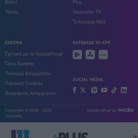
Βόλεϊ
Plus
Τέννις
Gazzetta TV
Τελευταία Νέα
ΣΧΕΤΙΚΑ
ΚΑΤΕΒΑΣΕ ΤΟ APP
Android
IOS
Huawei
Σχετικά με το Gazzetta.gr
Όροι Χρήσης
Πολιτική Απορρήτου
SOCIAL MEDIA
Πολιτική Cookies
Facebook
Twitter
Instagram
YouTube
TikTok
Lin
Διαχείριση Απορρήτου
Copyright © 2008 - 2026
Handcrafted by
FOLLOW US
Gazzetta