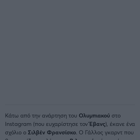
Άρσεναλ
Γιουβέντους
Μίλαν
Ίντερ
Μπάγερν Μονάχου
Παρί Σεν Ζερμέν
Κάτω από την ανάρτηση του
Ολυμπιακού
στο
Instagram (που ευχαρίστησε τον
Έβανς
), έκανε ένα
σχόλιο ο
Σιλβέν
Φρανσίσκο
. Ο Γάλλος γκαρντ που