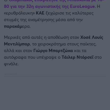
Καλαμάτα
80 για την 32η αγωνιστικής της EuroLeague
. Η
«ερυθρόλευκη»
ΚΑΕ
ξεχώρισε τις καλύτερες
Ηρακλής
στιγμές της αναμέτρησης μέσα από την
παρακάμ
ερα.
Μπαρτσελόνα
Μερικές από αυτές η αποθέωση στον
Χοσέ Λουίς
Ρεάλ Μαδρίτης
Μεντιλίμπαρ
, το χειροκρότημα στους παίκτες,
αλλά και στον
Γιώργο Μπαρτζώκα
και τα
Ατλέτικο Μαδρίτης
αυτόγραφα που υπέγραψε ο
Τάιλερ Ντόρσεϊ
στο
φινάλε.
Μάντσεστερ Γιουνάιτεντ
Μάντσεστερ Σίτι
Λίβερπουλ
Τσέλσι