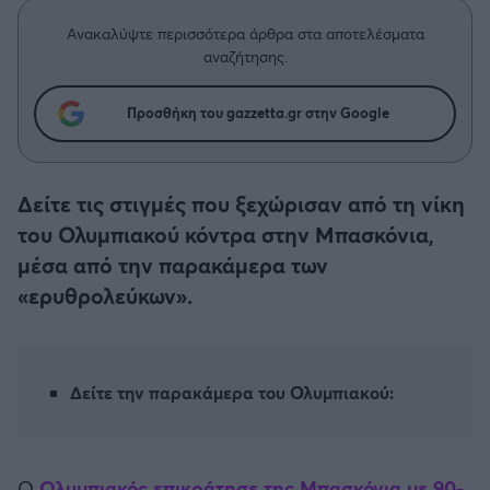
Η μητρότητα στον πάγκο
Δημήτρης Τσορμπατζόγλου
Συνεντεύξεις
Άρης
Ανακαλύψτε περισσότερα άρθρα στα αποτελέσματα
Μεγάλη μου Αγάπη
αναζήτησης.
Μια Ιστορία από την Πόλη
Λεβαδειακός
Προσθήκη του gazzetta.gr στην Google
ΟΦΗ
Δείτε τις στιγμές που ξεχώρισαν από τη νίκη
Βόλος
του Ολυμπιακού κόντρα στην Μπασκόνια,
μέσα από την παρακάμερα των
Ατρόμητος Αθηνών
«ερυθρολεύκων».
Κηφισιά
Αστέρας Τρίπολης
Δείτε την παρακάμερα του Ολυμπιακού:
Παναιτωλικός
Ο
Ολυμπιακός επικράτησε της Μπασκόνια με 90-