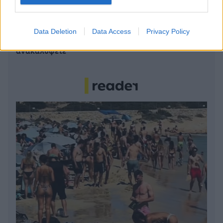
Το καλά κρυμμένο μυστικό της Κρήτης: Το φαράγγι
των Αγίων και η μαγευτική παραλία στο Λιβυκό
Data Deletion
Data Access
Privacy Policy
6 γραφικά χωριά των Κυκλάδων που αξίζει να
ανακαλύψετε