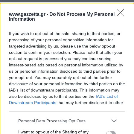
Διάβασε όλα τα
τελευταία νέα
της αθλητικής
επικαιρότητας. Μάθε για όλους τους
live αγώνες σήμερα
www.gazzetta.gr -
Do Not Process My Personal
και δες τις
αθλητικές μεταδόσεις
της ημέρας και της
Information
εβδομάδας μέσα από το υπερπλήρες Πρόγραμμα TV του
Gazzetta. Ακολούθησέ μας και στο
Google News
.
If you wish to opt-out of the sale, sharing to third parties, or
processing of your personal or sensitive information for
targeted advertising by us, please use the below opt-out
section to confirm your selection. Please note that after your
opt-out request is processed you may continue seeing
ΔΙΑΒΑΣΕ ΑΚΟΜΗ:
interest-based ads based on personal information utilized by
Νέντοβιτς για Γουόκαπ: «Είναι από τους πιο... βρώμικους
us or personal information disclosed to third parties prior to
παίκτες της EuroLeague, αλλά τόσο καλό παιδί!»
your opt-out. You may separately opt-out of the further
disclosure of your personal information by third parties on the
Παναθηναϊκός - Ολυμπιακός: Κυριαρχία των «αιωνίων»
IAB’s list of downstream participants. This information may
στα πρώτα power rankings
also be disclosed by us to third parties on the
IAB’s List of
Downstream Participants
that may further disclose it to other
Euroleague: Το ψηφιακό οικοσύστημα φτάνει σε επίπεδα
third parties.
ρεκόρ ενόψει του ντεμπούτου του Euroleague
Please note that this website/app uses one or more Google
Personal Data Processing Opt Outs
Basketball+
services and may gather and store information including but
not limited to your visit or usage behaviour. You may click to
I want to opt-out of the Sharing of my