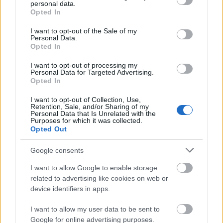
personal data.
grant or deny consent to Google and its third-party tags to
Opted In
use your data for below specified purposes in below Google
consent section.
I want to opt-out of the Sale of my
Personal Data.
Opted In
Για να προσθέσεις το σχόλιο
σου πρέπει να συνδεθείς
I want to opt-out of processing my
Personal Data for Targeted Advertising.
στο my gazzetta!
Opted In
I want to opt-out of Collection, Use,
Retention, Sale, and/or Sharing of my
Εγγραφή
Σύνδεση
Personal Data that Is Unrelated with the
Purposes for which it was collected.
Opted Out
Google consents
Συνδέσου και κάνε το πρώτο σχόλιο...
I want to allow Google to enable storage
related to advertising like cookies on web or
device identifiers in apps.
I want to allow my user data to be sent to
Google for online advertising purposes.