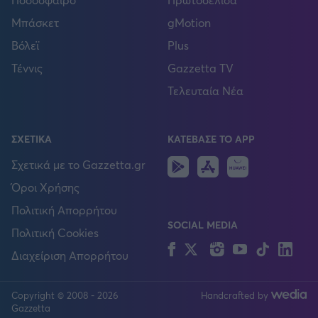
Μπάσκετ
gMotion
Βόλεϊ
Plus
Τέννις
Gazzetta TV
Τελευταία Νέα
ΣΧΕΤΙΚΑ
ΚΑΤΕΒΑΣΕ ΤΟ APP
Android
IOS
Huawei
Σχετικά με το Gazzetta.gr
Όροι Χρήσης
Πολιτική Απορρήτου
SOCIAL MEDIA
Πολιτική Cookies
Facebook
Twitter
Instagram
YouTube
TikTok
Lin
Διαχείριση Απορρήτου
Copyright © 2008 - 2026
Handcrafted by
FOLLOW US
Gazzetta