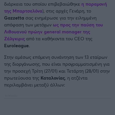
διάρκεια του οποίου επιβεβαιώθηκε
η παραμονή
Καλαμάτα
της
Μπαρτσελόνα
), στις αρχές Γενάρη, το
Gazzetta
σας ενημέρωσε για την ειλημμένη
Ηρακλής
απόφαση των μετόχων
ως προς την παύση του
Λιθουανού πρώην general manager της
Μπαρτσελόνα
Ζάλγκιρις
από τα καθήκοντα του CEO της
Euroleague
.
Ρεάλ Μαδρίτης
Στην αμέσως επόμενη συνάντηση των 13 εταίρων
Ατλέτικο Μαδρίτης
της διοργάνωσης, που είναι προγραμματισμένη για
την προσεχή Τρίτη (27/01) και Τετάρτη (28/01) στην
Μάντσεστερ Γιουνάιτεντ
πρωτεύουσα της
Καταλονίας
, η ατζέντα
περιλαμβάνει μεταξύ άλλων:
Μάντσεστερ Σίτι
Λίβερπουλ
Τσέλσι