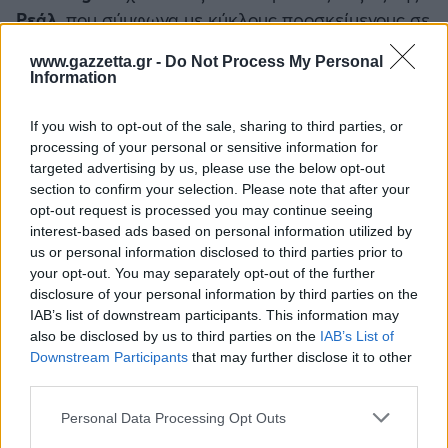
Ρεάλ
, που σύμφωνα με κύκλους προσκείμενους σε
αυτήν, η συγκεκριμένη εξέλιξη σχολιάστηκε ως
www.gazzetta.gr -
Do Not Process My Personal
πολύ θετική για την συνέχιση των συζητήσεων
Information
όσον αφορά στην ανανέωση του συμβολαίου της.
If you wish to opt-out of the sale, sharing to third parties, or
processing of your personal or sensitive information for
targeted advertising by us, please use the below opt-out
section to confirm your selection. Please note that after your
opt-out request is processed you may continue seeing
interest-based ads based on personal information utilized by
us or personal information disclosed to third parties prior to
your opt-out. You may separately opt-out of the further
disclosure of your personal information by third parties on the
IAB’s list of downstream participants. This information may
also be disclosed by us to third parties on the
IAB’s List of
Downstream Participants
that may further disclose it to other
third parties.
Please note that this website/app uses one or more Google
Personal Data Processing Opt Outs
services and may gather and store information including but