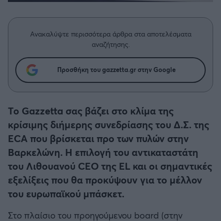
Η μητρότητα στον πάγκο
Δημήτρης Τσορμπατζόγλου
Συνεντεύξεις
Άρης
Μεγάλη μου Αγάπη
Ανακαλύψτε περισσότερα άρθρα στα αποτελέσματα
Μια Ιστορία από την Πόλη
Λεβαδειακός
αναζήτησης.
ΟΦΗ
Προσθήκη του gazzetta.gr στην Google
Βόλος
Το Gazzetta σας βάζει στο κλίμα της
Ατρόμητος Αθηνών
κρίσιμης διήμερης συνεδρίασης του Δ.Σ. της
ECA που βρίσκεται προ των πυλών στην
Κηφισιά
Βαρκελώνη. Η επιλογή του αντικαταστάτη
του Λιθουανού CEO της EL και οι σημαντικές
Αστέρας Τρίπολης
εξελίξεις που θα προκύψουν για το μέλλον
του ευρωπαϊκού μπάσκετ.
Παναιτωλικός
Στο πλαίσιο του προηγούμενου board (στην