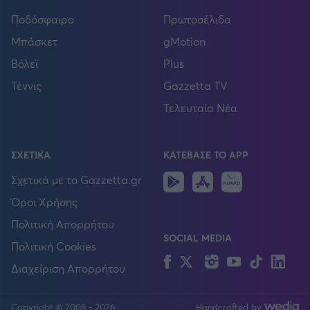
Ποδόσφαιρο
Πρωτοσέλιδα
Μπάσκετ
gMotion
Βόλεϊ
Plus
Τέννις
Gazzetta TV
Τελευταία Νέα
ΣΧΕΤΙΚΑ
ΚΑΤΕΒΑΣΕ ΤΟ APP
Android
IOS
Huawei
Σχετικά με το Gazzetta.gr
Όροι Χρήσης
Πολιτική Απορρήτου
SOCIAL MEDIA
Πολιτική Cookies
Facebook
Twitter
Instagram
YouTube
TikTok
Lin
Διαχείριση Απορρήτου
Copyright © 2008 - 2026
Handcrafted by