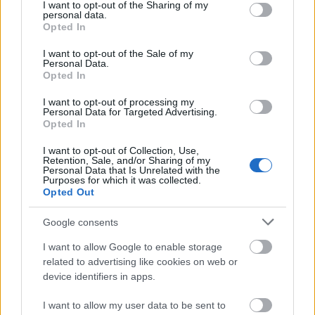
not limited to your visit or usage behaviour. You may click to
I want to opt-out of the Sharing of my
personal data.
grant or deny consent to Google and its third-party tags to
Opted In
use your data for below specified purposes in below Google
consent section.
I want to opt-out of the Sale of my
Personal Data.
Opted In
I want to opt-out of processing my
Personal Data for Targeted Advertising.
Opted In
I want to opt-out of Collection, Use,
Retention, Sale, and/or Sharing of my
Personal Data that Is Unrelated with the
Purposes for which it was collected.
Opted Out
Οι άνθρωποι της «βασίλισσας», άλλωστε, από ένα
Google consents
σημείο και μετά δεν ήθελαν να βλέπουν ούτε
I want to allow Google to enable storage
«ζωγραφιστό» τον Λιθουανό CEO, που ήταν
related to advertising like cookies on web or
device identifiers in apps.
«κόκκινο πανί» τόσο για την
FIBA
και όσο για το
ΝΒΑ
. Σύμφωνα με τις τελευταίες ζυμώσεις, λοιπόν,
I want to allow my user data to be sent to