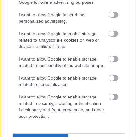
στο πλαίσιο του διημέρου δεν θα αποτελέσει
Google for online advertising purposes.
έκπληξη αν «ζεσταθεί» ακόμη περισσότερο το
I want to allow Google to send me
κλίμα στις συζητήσεις της
EL
με τον Μαδριλένικο
personalized advertising.
κολοσσό!
I want to allow Google to enable storage
Ειδικότερα από την στιγμή που μετά τις
related to analytics like cookies on web or
device identifiers in apps.
πρόσφατες επαφές των ομάδων στο
Λονδίνο
με
τον
Άνταμ Σίλβερ
(και τις διευκρινίσεις που έδωσε
I want to allow Google to enable storage
στις επίσημες τοποθετήσεις του, μιλώντας για
related to functionality of the website or app.
επένδυση αρκετών εκατοντάδων εκατομμυρίων με
I want to allow Google to enable storage
προοπτική απόσβεσης μετά από μίνιμουμ μία
related to personalization.
δεκαετία), κυκλοφορεί έντονα η φήμη ότι η λίγκα
που ετοιμάζει από κοινού το
ΝΒΑ
με την
I want to allow Google to enable storage
related to security, including authentication
Παγκόσμια Ομοσπονδία
ίσως καθυστερήσει για
functionality and fraud prevention, and other
επιπλέον έναν ή ακόμη και δύο χρόνια. Δηλαδή
user protection.
ίσως η έναρξή της να μην τοποθετηθεί για τον
Οκτώβριο του 2027, αλλά για το φθινόπωρο του