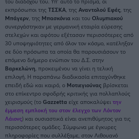
του διαδόχου του. Υπ’ αυτό το πρίσμα, οι
εκπρόσωποι της
ΤΣΣΚΑ
, της
Αναντολού Εφές
, της
Μπάγερν
, της
Μπασκόνια
και του
Ολυμπιακού
συνεργάστηκαν με γερμανική εταιρία εύρεσης
στελεχών και αφότου εξέτασαν περισσότερες από
30 υποψηφιότητες από όλον τον κόσμο, κατέληξαν
σε δύο πρόσωπα τα οποία θα παρουσιάσουν το
επόμενο διήμερο ενώπιον του Δ.Σ. στην
Βαρκελώνη
, προκειμένου να γίνει η τελική
επιλογή. Η παραπάνω διαδικασία επιταχύνθηκε
επειδή εδώ και καιρό, ο
Μοτιεγιούνας
βρίσκεται
στο επίκεντρο σφοδρής κριτικής για πολλαπλούς
χειρισμούς (το
Gazzetta
είχε αποκαλύψει
την
έμμεση εμπλοκή του στον έλεγχο των
Λόντον
Λάιονς
) και ουσιαστικά είναι ανεπιθύμητος για τις
περισσότερες ομάδες. Σύμφωνα με έγκυρες
πληροφορίες που συλλέξαμε, στον Λιθουανό