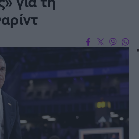
» για τη
αρίντ