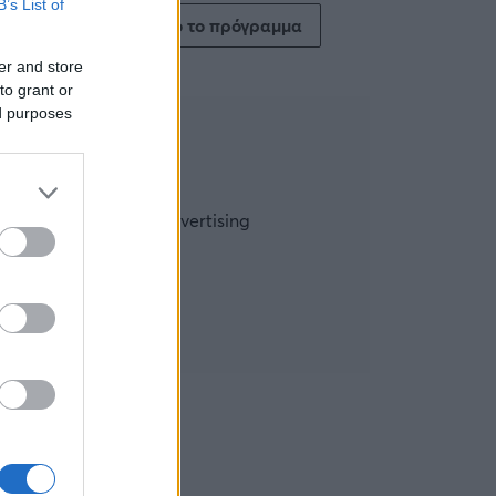
B’s List of
Δείτε όλο το πρόγραμμα
er and store
to grant or
ed purposes