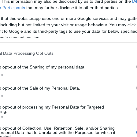
. This information may also be disclosed by us to third parties on the
IA
Participants
that may further disclose it to other third parties.
 that this website/app uses one or more Google services and may gath
including but not limited to your visit or usage behaviour. You may click 
 to Google and its third-party tags to use your data for below specifi
υνατό τρόπο για την ομάδα του
Εργκίν Άταμαν
. O
ogle consent section.
αβολοβδομάδα
κάνοντας το 2/2 σε Παρίσι και
από τη Movistar Arena επικρατώντας της Ρεάλ με
l Data Processing Opt Outs
o opt-out of the Sharing of my personal data.
In
υνεχόμενο παιχνίδι ο Κένεθ Φαρίντ με τον Σέρτζιο
εταγραφή αυτή μεσούσης της σεζόν.
o opt-out of the Sale of my Personal Data.
In
to opt-out of processing my Personal Data for Targeted
ing.
In
o opt-out of Collection, Use, Retention, Sale, and/or Sharing
ersonal Data that Is Unrelated with the Purposes for which it
lected.