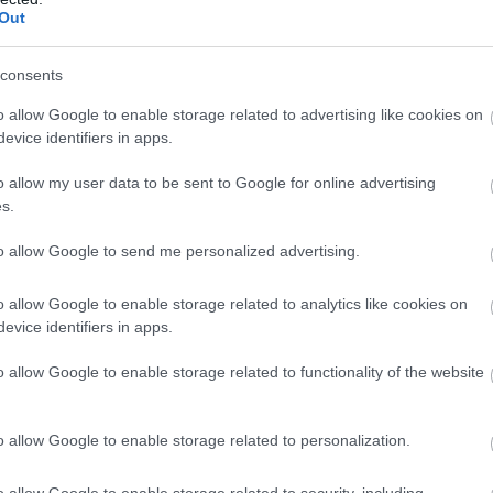
Out
consents
o allow Google to enable storage related to advertising like cookies on
evice identifiers in apps.
o allow my user data to be sent to Google for online advertising
s.
to allow Google to send me personalized advertising.
ξαιρετικά, τρομερή ομάδα. Θέλω να τους
o allow Google to enable storage related to analytics like cookies on
 μεταγραφή του Φαρίντ. Ήταν ξανά το "κλειδί" για
evice identifiers in apps.
. Είχαμε ένα εξαιρετικό δεύτερο ημίχρονο με
o allow Google to enable storage related to functionality of the website
υβαλούσαμε ένα... βαρύ φορτίο από το πρώτο
τα γκαρντς μας και εμείς δεν μπορούσαμε να το
αν, ίσως ο καλύτερός τους σκόρερ. Ο Σορτς και ο
o allow Google to enable storage related to personalization.
εις κορυφαίους σκόρερ, είναι τρομεροί χειριστές
o allow Google to enable storage related to security, including