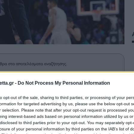
θρα στα αποτελέσματα αναζήτησης.
azzetta.gr στην Google
tta.gr -
Do Not Process My Personal Information
to opt-out of the sale, sharing to third parties, or processing of your per
formation for targeted advertising by us, please use the below opt-out s
α της Ρεάλ από τον Παναθηναϊκό
r selection. Please note that after your opt-out request is processed y
τη μεταγραφή του Κένεθ Φαρίντ.
eing interest-based ads based on personal information utilized by us or
disclosed to third parties prior to your opt-out. You may separately opt-
losure of your personal information by third parties on the IAB’s list of