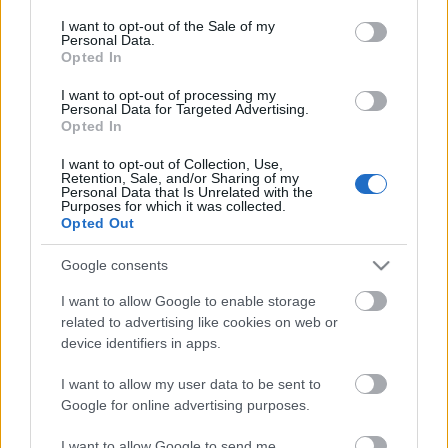
Η μητρότητα στον πάγκο
Δημήτρης Τσορμπατζόγλου
Συνεντεύξεις
consent section.
I want to opt-out of the Sale of my
Άρης
Μεγάλη μου Αγάπη
Personal Data.
Opted In
ΖΩΝΤΑΝΑ
ΣΥΜΒΑΝΤΑ
TOP SCORERS
DOTMAP
Μια Ιστορία από την Πόλη
Λεβαδειακός
I want to opt-out of processing my
Personal Data for Targeted Advertising.
Opted In
ΟΦΗ
I want to opt-out of Collection, Use,
Retention, Sale, and/or Sharing of my
Βόλος
Personal Data that Is Unrelated with the
Purposes for which it was collected.
Opted Out
Ατρόμητος Αθηνών
Google consents
Κηφισιά
I want to allow Google to enable storage
Το σύνολο του περιεχομένου και των υπηρεσιών του gazzetta.gr
related to advertising like cookies on web or
διατίθεται στους επισκέπτες αυστηρά για προσωπική χρήση.
device identifiers in apps.
Αστέρας Τρίπολης
Απαγορεύεται η χρήση ή επανεκπομπή του, σε οποιοδήποτε μέσο,
μετά ή άνευ επεξεργασίας, χωρίς γραπτή άδεια του εκδότη.
I want to allow my user data to be sent to
Google for online advertising purposes.
Παναιτωλικός
ΑΘΛΗΜΑΤΑ
ΠΕΡΙΣΣΟΤΕΡΑ
I want to allow Google to send me