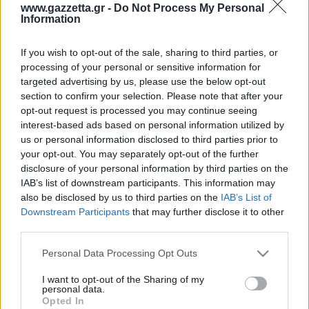
Οδηγός F1
CEV Cup
Τεχνολογία
www.gazzetta.gr -
Do Not Process My Personal
Παναγιώτης Δαλαταριώφ
Κολύμβηση
ΑΘΛΗΤΙΚΕΣ ΜΕΤΑΔΟΣΕΙΣ
Bundesliga
EuroCup
Information
GMotion WRC
Περιγραφή
Υγεία
Challenge Cup
Στατιστικά
Βαθμολογίες
Φόρμα H2H
Ενδεκάδες
Ανδρέας Δημάτος
Μπιτς Βόλεϊ
Ligue 1
Mundobasket
GMotion MotoGP
LIVE SCORE
Showbiz
If you wish to opt-out of the sale, sharing to third parties, or
Αντώνης Καλκαβούρας
Ολοκληρώθηκε
1
2
Α
Ιστιοπλοΐα
Basketaki
Εθνική Ελλάδος
processing of your personal or sensitive information for
GWOMEN
Γεω
1
1
2
Αντώνης Καρπετόπουλος
targeted advertising by us, please use the below opt-out
Eurobasket
Κωπηλασία
2
1
3
Ελλ
Μουντιάλ 2026
Δημήτρης Κατσιώνης
section to confirm your selection. Please note that after your
ΑΘΛΗΤΙΚΗ ΗΧΩ
Γεω
Ξιφασκία
Wyscout Analysis
opt-out request is processed you may continue seeing
Γιώργος Κούβαρης
Ελλ
ΕΚΠΟΜΠΕΣ
interest-based ads based on personal information utilized by
Σκοποβολή
Ευρώπη
Κώστας Νικολακόπουλος
us or personal information disclosed to third parties prior to
GALACTICOS BY INTERWETTEN
Κόσμος
Πάλη
ΟΜΑΔΕΣ
Γιάννης Πάλλας
your opt-out. You may separately opt-out of the further
GAZZ FLOOR BY NOVIBET
disclosure of your personal information by third parties on the
Νίκος Παπαδογιάννης
Τάε κβον ντο
ΑΕΚ
PODCASTS
IAB’s list of downstream participants. This information may
POLE POSITION BY ALLWYN
Γιώργος Σακελλαρίου
Τζούντο
also be disclosed by us to third parties on the
IAB’s List of
ΣΠΛΙΤ
OLD SCHOOL
Ολοκληρωση κανονικης διαρκειας
GAZZETTA ACTS
Downstream Participants
that may further disclose it to other
Γιάννης Σερέτης
Ολυμπιακός
Πινγκ - πονγκ
Transfer Stories
30%
70%
ΜΕΤΑΒΙΒΑΣΗ BY NOVIBET
third parties.
Gazzetta For Her
Σταύρος Σουντουλίδης
Ποσοστό Κατοχής
GAZZETTA SPECIALS
gMotion
Μαχητικά Αθλήματα
Γεω
Ελλ
Θέμα Ισότητας
Please note that this website/app uses one or more Google
Δημήτρης Τομαράς
Personal Data Processing Opt Outs
ΠΑΟΚ
Unique
services and may gather and store information including but
Πυγμαχία
Για τον Αλέξανδρο
Γιώργος Τσακίρης
Wyscout Analysis
not limited to your visit or usage behaviour. You may click to
I want to opt-out of the Sharing of my
Άρση Βαρών
#GiatonAlki
personal data.
Παναθηναϊκός
Μιχάλης Τσαμπάς
grant or deny consent to Google and its third-party tags to
InStat Analysis
Opted In
use your data for below specified purposes in below Google