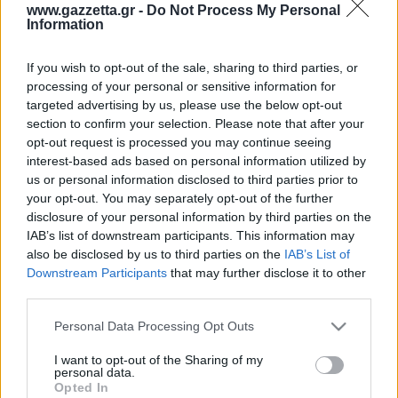
Οδηγός F1
CEV Cup
Τεχνολογία
www.gazzetta.gr -
Do Not Process My Personal
Παναγιώτης Δαλαταριώφ
Κολύμβηση
ΑΘΛΗΤΙΚΕΣ ΜΕΤΑΔΟΣΕΙΣ
Bundesliga
EuroCup
Information
GMotion WRC
Περιγραφή
Υγεία
Challenge Cup
Σχολιάστε εδώ
Στατιστικά
Βαθμολογίες
Φόρμα H2H
Ανδρέας Δημάτος
Μπιτς Βόλεϊ
Ligue 1
Mundobasket
GMotion MotoGP
LIVE SCORE
Showbiz
If you wish to opt-out of the sale, sharing to third parties, or
Αντώνης Καλκαβούρας
Ολοκληρώθηκε
1
2
3
4
Α
Ιστιοπλοΐα
Basketaki
Εθνική Ελλάδος
processing of your personal or sensitive information for
GWOMEN
Ολυ
17
37
31
24
109
Αντώνης Καρπετόπουλος
targeted advertising by us, please use the below opt-out
Eurobasket
Κωπηλασία
20
27
12
24
83
MYK
Μουντιάλ 2026
Δημήτρης Κατσιώνης
section to confirm your selection. Please note that after your
ΑΘΛΗΤΙΚΗ ΗΧΩ
Ολυ
Ξιφασκία
Wyscout Analysis
opt-out request is processed you may continue seeing
Γιώργος Κούβαρης
MYK
ΕΚΠΟΜΠΕΣ
interest-based ads based on personal information utilized by
Σκοποβολή
Ευρώπη
Κώστας Νικολακόπουλος
us or personal information disclosed to third parties prior to
GALACTICOS BY INTERWETTEN
Κόσμος
Πάλη
ΟΜΑΔΕΣ
Γιάννης Πάλλας
your opt-out. You may separately opt-out of the further
GAZZ FLOOR BY NOVIBET
disclosure of your personal information by third parties on the
Νίκος Παπαδογιάννης
Τάε κβον ντο
ΑΕΚ
PODCASTS
IAB’s list of downstream participants. This information may
POLE POSITION BY ALLWYN
Γιώργος Σακελλαρίου
Τζούντο
also be disclosed by us to third parties on the
IAB’s List of
ΣΠΛΙΤ
OLD SCHOOL
Ολοκληρωση κανονικης διαρκειας
GAZZETTA ACTS
Downstream Participants
that may further disclose it to other
Γιάννης Σερέτης
Ολυμπιακός
Πινγκ - πονγκ
Transfer Stories
58.0%
48.4%
ΜΕΤΑΒΙΒΑΣΗ BY NOVIBET
third parties.
Gazzetta For Her
Σταύρος Σουντουλίδης
% Εντός Πεδιάς
GAZZETTA SPECIALS
gMotion
Μαχητικά Αθλήματα
Ολυ
MYK
Θέμα Ισότητας
Please note that this website/app uses one or more Google
Δημήτρης Τομαράς
Personal Data Processing Opt Outs
ΠΑΟΚ
Unique
services and may gather and store information including but
Πυγμαχία
Για τον Αλέξανδρο
Γιώργος Τσακίρης
Wyscout Analysis
not limited to your visit or usage behaviour. You may click to
I want to opt-out of the Sharing of my
Άρση Βαρών
#GiatonAlki
personal data.
Παναθηναϊκός
Μιχάλης Τσαμπάς
grant or deny consent to Google and its third-party tags to
InStat Analysis
Opted In
use your data for below specified purposes in below Google