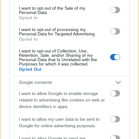
Η μητρότητα στον πάγκο
Δημήτρης Τσορμπατζόγλου
Συνεντεύξεις
consent section.
I want to opt-out of the Sale of my
Άρης
Μεγάλη μου Αγάπη
Personal Data.
Opted In
ΖΩΝΤΑΝΑ
ΣΥΜΒΑΝΤΑ
Μια Ιστορία από την Πόλη
Λεβαδειακός
I want to opt-out of processing my
Personal Data for Targeted Advertising.
Opted In
ΟΦΗ
I want to opt-out of Collection, Use,
Retention, Sale, and/or Sharing of my
Βόλος
Personal Data that Is Unrelated with the
Purposes for which it was collected.
Opted Out
Ατρόμητος Αθηνών
Google consents
Κηφισιά
I want to allow Google to enable storage
Το σύνολο του περιεχομένου και των υπηρεσιών του gazzetta.gr
related to advertising like cookies on web or
διατίθεται στους επισκέπτες αυστηρά για προσωπική χρήση.
device identifiers in apps.
Αστέρας Τρίπολης
Απαγορεύεται η χρήση ή επανεκπομπή του, σε οποιοδήποτε μέσο,
μετά ή άνευ επεξεργασίας, χωρίς γραπτή άδεια του εκδότη.
I want to allow my user data to be sent to
Google for online advertising purposes.
Παναιτωλικός
ΑΘΛΗΜΑΤΑ
ΠΕΡΙΣΣΟΤΕΡΑ
I want to allow Google to send me