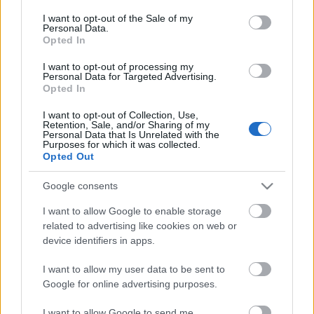
Η μητρότητα στον πάγκο
Δημήτρης Τσορμπατζόγλου
Συνεντεύξεις
consent section.
I want to opt-out of the Sale of my
Άρης
Μεγάλη μου Αγάπη
Personal Data.
Opted In
ΖΩΝΤΑΝΑ
ΣΥΜΒΑΝΤΑ
Μια Ιστορία από την Πόλη
Λεβαδειακός
I want to opt-out of processing my
Personal Data for Targeted Advertising.
Opted In
ΟΦΗ
I want to opt-out of Collection, Use,
Retention, Sale, and/or Sharing of my
Βόλος
Personal Data that Is Unrelated with the
Purposes for which it was collected.
Opted Out
Ατρόμητος Αθηνών
Google consents
Κηφισιά
I want to allow Google to enable storage
Το σύνολο του περιεχομένου και των υπηρεσιών του gazzetta.gr
related to advertising like cookies on web or
διατίθεται στους επισκέπτες αυστηρά για προσωπική χρήση.
device identifiers in apps.
Αστέρας Τρίπολης
Απαγορεύεται η χρήση ή επανεκπομπή του, σε οποιοδήποτε μέσο,
μετά ή άνευ επεξεργασίας, χωρίς γραπτή άδεια του εκδότη.
I want to allow my user data to be sent to
Google for online advertising purposes.
Παναιτωλικός
ΑΘΛΗΜΑΤΑ
ΠΕΡΙΣΣΟΤΕΡΑ
I want to allow Google to send me