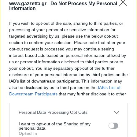
Οδηγός F1
CEV Cup
Τεχνολογία
www.gazzetta.gr -
Do Not Process My Personal
Παναγιώτης Δαλαταριώφ
Κολύμβηση
ΑΘΛΗΤΙΚΕΣ ΜΕΤΑΔΟΣΕΙΣ
Bundesliga
EuroCup
Information
GMotion WRC
Περιγραφή
Υγεία
Challenge Cup
Στατιστικά
Βαθμολογίες
Φόρμα H2H
Δωδεκάδες
Ανδρέας Δημάτος
Μπιτς Βόλεϊ
Ligue 1
Mundobasket
GMotion MotoGP
LIVE SCORE
Showbiz
If you wish to opt-out of the sale, sharing to third parties, or
Αντώνης Καλκαβούρας
Ολοκληρώθηκε
1
2
3
4
Α
Ιστιοπλοΐα
Basketaki
Εθνική Ελλάδος
processing of your personal or sensitive information for
GWOMEN
Μπα
20
17
23
21
81
Αντώνης Καρπετόπουλος
targeted advertising by us, please use the below opt-out
Eurobasket
Κωπηλασία
24
34
26
13
97
Παπ
Μουντιάλ 2026
Δημήτρης Κατσιώνης
section to confirm your selection. Please note that after your
ΑΘΛΗΤΙΚΗ ΗΧΩ
Μπα
Ξιφασκία
Wyscout Analysis
opt-out request is processed you may continue seeing
Γιώργος Κούβαρης
Παπ
ΕΚΠΟΜΠΕΣ
interest-based ads based on personal information utilized by
Σκοποβολή
Ευρώπη
Κώστας Νικολακόπουλος
us or personal information disclosed to third parties prior to
GALACTICOS BY INTERWETTEN
Κόσμος
Πάλη
ΟΜΑΔΕΣ
Γιάννης Πάλλας
your opt-out. You may separately opt-out of the further
GAZZ FLOOR BY NOVIBET
disclosure of your personal information by third parties on the
Νίκος Παπαδογιάννης
Τάε κβον ντο
ΑΕΚ
PODCASTS
IAB’s list of downstream participants. This information may
POLE POSITION BY ALLWYN
Γιώργος Σακελλαρίου
Τζούντο
also be disclosed by us to third parties on the
IAB’s List of
ΣΠΛΙΤ
OLD SCHOOL
Ολοκληρωση κανονικης διαρκειας
GAZZETTA ACTS
Downstream Participants
that may further disclose it to other
Γιάννης Σερέτης
Ολυμπιακός
Πινγκ - πονγκ
Transfer Stories
39.1%
49.2%
ΜΕΤΑΒΙΒΑΣΗ BY NOVIBET
third parties.
Gazzetta For Her
Σταύρος Σουντουλίδης
% Εντός Πεδιάς
GAZZETTA SPECIALS
gMotion
Μαχητικά Αθλήματα
Μπα
Παπ
Θέμα Ισότητας
Please note that this website/app uses one or more Google
Δημήτρης Τομαράς
Personal Data Processing Opt Outs
ΠΑΟΚ
Unique
services and may gather and store information including but
Πυγμαχία
Για τον Αλέξανδρο
Γιώργος Τσακίρης
Wyscout Analysis
not limited to your visit or usage behaviour. You may click to
I want to opt-out of the Sharing of my
Άρση Βαρών
#GiatonAlki
personal data.
Παναθηναϊκός
Μιχάλης Τσαμπάς
grant or deny consent to Google and its third-party tags to
InStat Analysis
Opted In
use your data for below specified purposes in below Google