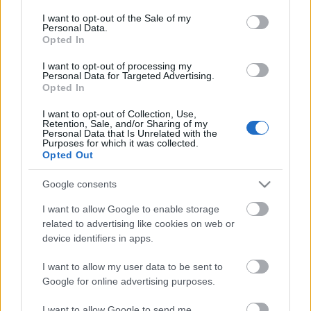
Η μητρότητα στον πάγκο
Δημήτρης Τσορμπατζόγλου
Συνεντεύξεις
consent section.
I want to opt-out of the Sale of my
Άρης
Μεγάλη μου Αγάπη
Personal Data.
Opted In
ΖΩΝΤΑΝΑ
ΣΥΜΒΑΝΤΑ
Μια Ιστορία από την Πόλη
Λεβαδειακός
I want to opt-out of processing my
Personal Data for Targeted Advertising.
Opted In
ΟΦΗ
I want to opt-out of Collection, Use,
Retention, Sale, and/or Sharing of my
Βόλος
Personal Data that Is Unrelated with the
Purposes for which it was collected.
Opted Out
Ατρόμητος Αθηνών
Google consents
Κηφισιά
I want to allow Google to enable storage
Το σύνολο του περιεχομένου και των υπηρεσιών του gazzetta.gr
related to advertising like cookies on web or
διατίθεται στους επισκέπτες αυστηρά για προσωπική χρήση.
device identifiers in apps.
Αστέρας Τρίπολης
Απαγορεύεται η χρήση ή επανεκπομπή του, σε οποιοδήποτε μέσο,
μετά ή άνευ επεξεργασίας, χωρίς γραπτή άδεια του εκδότη.
I want to allow my user data to be sent to
Google for online advertising purposes.
Παναιτωλικός
ΑΘΛΗΜΑΤΑ
ΠΕΡΙΣΣΟΤΕΡΑ
I want to allow Google to send me