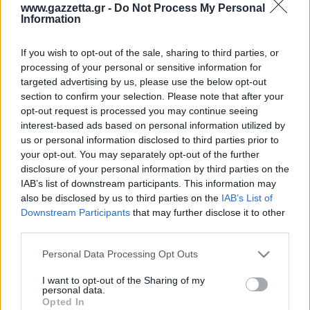
Οδηγός F1
CEV Cup
Τεχνολογία
www.gazzetta.gr -
Do Not Process My Personal
Παναγιώτης Δαλαταριώφ
Κολύμβηση
ΑΘΛΗΤΙΚΕΣ ΜΕΤΑΔΟΣΕΙΣ
Bundesliga
EuroCup
Information
GMotion WRC
Περιγραφή
Υγεία
Challenge Cup
Σχολιάστε εδώ
Στατιστικά
Βαθμολογίες
Φόρμα H2H
Ανδρέας Δημάτος
Μπιτς Βόλεϊ
Ligue 1
Mundobasket
GMotion MotoGP
LIVE SCORE
Showbiz
If you wish to opt-out of the sale, sharing to third parties, or
Αντώνης Καλκαβούρας
Ολοκληρώθηκε
1
2
3
4
Α
Ιστιοπλοΐα
Basketaki
Εθνική Ελλάδος
processing of your personal or sensitive information for
GWOMEN
Ζαλ
22
17
20
24
83
Αντώνης Καρπετόπουλος
targeted advertising by us, please use the below opt-out
Eurobasket
Κωπηλασία
21
19
16
15
71
Μπα
Μουντιάλ 2026
Δημήτρης Κατσιώνης
section to confirm your selection. Please note that after your
ΑΘΛΗΤΙΚΗ ΗΧΩ
Ζαλ
Ξιφασκία
Wyscout Analysis
opt-out request is processed you may continue seeing
Γιώργος Κούβαρης
Μπα
ΕΚΠΟΜΠΕΣ
interest-based ads based on personal information utilized by
Σκοποβολή
Ευρώπη
Κώστας Νικολακόπουλος
us or personal information disclosed to third parties prior to
GALACTICOS BY INTERWETTEN
Κόσμος
Πάλη
ΟΜΑΔΕΣ
Γιάννης Πάλλας
your opt-out. You may separately opt-out of the further
GAZZ FLOOR BY NOVIBET
disclosure of your personal information by third parties on the
Νίκος Παπαδογιάννης
Τάε κβον ντο
ΑΕΚ
PODCASTS
IAB’s list of downstream participants. This information may
POLE POSITION BY ALLWYN
Γιώργος Σακελλαρίου
Τζούντο
also be disclosed by us to third parties on the
IAB’s List of
ΣΠΛΙΤ
OLD SCHOOL
Ολοκληρωση κανονικης διαρκειας
GAZZETTA ACTS
Downstream Participants
that may further disclose it to other
Γιάννης Σερέτης
Ολυμπιακός
Πινγκ - πονγκ
Transfer Stories
48.4%
45.3%
ΜΕΤΑΒΙΒΑΣΗ BY NOVIBET
third parties.
Gazzetta For Her
Σταύρος Σουντουλίδης
% Εντός Πεδιάς
GAZZETTA SPECIALS
gMotion
Μαχητικά Αθλήματα
Ζαλ
Μπα
Θέμα Ισότητας
Please note that this website/app uses one or more Google
Δημήτρης Τομαράς
Personal Data Processing Opt Outs
ΠΑΟΚ
Unique
services and may gather and store information including but
Πυγμαχία
Για τον Αλέξανδρο
Γιώργος Τσακίρης
Wyscout Analysis
not limited to your visit or usage behaviour. You may click to
I want to opt-out of the Sharing of my
Άρση Βαρών
#GiatonAlki
personal data.
Παναθηναϊκός
Μιχάλης Τσαμπάς
grant or deny consent to Google and its third-party tags to
InStat Analysis
Opted In
use your data for below specified purposes in below Google