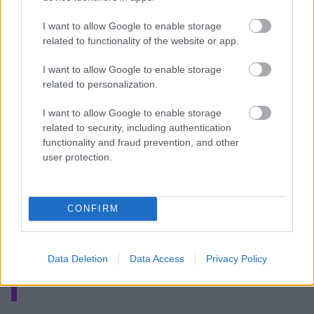
I want to allow Google to enable storage
related to functionality of the website or app.
I want to allow Google to enable storage
related to personalization.
I want to allow Google to enable storage
☕️
related to security, including authentication
pic.twitter.com/ca181HGT
functionality and fraud prevention, and other
user protection.
— Hapoel Tel Aviv BC
CONFIRM
July
(@HapoelTLVBC)
9, 2026
Data Deletion
Data Access
Privacy Policy