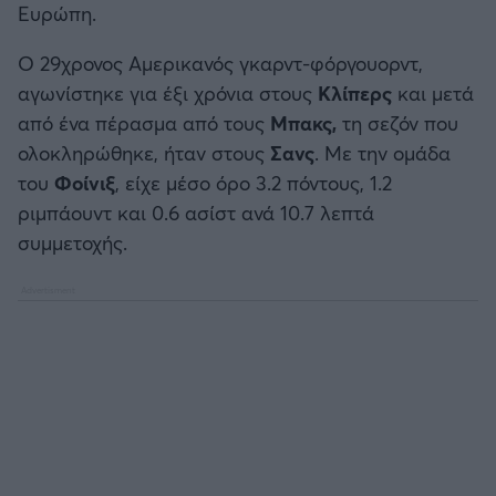
Ευρώπη.
Καλαμάτα
Ο 29χρονος Αμερικανός γκαρντ-φόργουορντ,
Ηρακλής
αγωνίστηκε για έξι χρόνια στους
Κλίπερς
και μετά
από ένα πέρασμα από τους
Μπακς,
τη σεζόν που
Μπαρτσελόνα
ολοκληρώθηκε, ήταν στους
Σανς
. Με την ομάδα
του
Φοίνιξ
, είχε μέσο όρο 3.2 πόντους, 1.2
Ρεάλ Μαδρίτης
ριμπάουντ και 0.6 ασίστ ανά 10.7 λεπτά
συμμετοχής.
Ατλέτικο Μαδρίτης
Μάντσεστερ Γιουνάιτεντ
Μάντσεστερ Σίτι
Λίβερπουλ
Τσέλσι