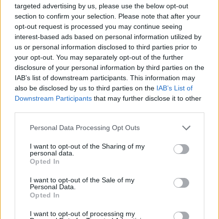
targeted advertising by us, please use the below opt-out
section to confirm your selection. Please note that after your
«Η Χάποελ Τελ Αβίβ ανακοινώνει με ιδιαίτερη
opt-out request is processed you may continue seeing
χαρά την απόκτηση του Αμερικανού φόργουορντ
interest-based ads based on personal information utilized by
Αμίρ Κόφεϊ, ο οποίος υπέγραψε μονοετές
us or personal information disclosed to third parties prior to
συμβόλαιο συνεργασίας έως το τέλος της
your opt-out. You may separately opt-out of the further
disclosure of your personal information by third parties on the
αγωνιστικής περιόδου 2026/27.
IAB’s list of downstream participants. This information may
also be disclosed by us to third parties on the
IAB’s List of
Ο Κόφεϊ (29 ετών, 2,01 μ.) εντάσσεται στη Χάποελ
Downstream Participants
that may further disclose it to other
έχοντας συμπληρώσει επτά σεζόν στο NBA, όπου
third parties.
αγωνίστηκε με τις Los Angeles Clippers,
Please note that this website/app uses one or more Google
Personal Data Processing Opt Outs
Milwaukee Bucks και Phoenix Suns. Κατά τη
services and may gather and store information including but
διάρκεια της παρουσίας του στο κορυφαίο
not limited to your visit or usage behaviour. You may click to
I want to opt-out of the Sharing of my
personal data.
grant or deny consent to Google and its third-party tags to
πρωτάθλημα του κόσμου, απέκτησε σημαντικές
Opted In
use your data for below specified purposes in below Google
εμπειρίες και καθιερώθηκε ως ένας αξιόπιστος
consent section.
I want to opt-out of the Sale of my
και πολυδιάστατος φόργουορντ»
.
Personal Data.
Opted In
I want to opt-out of processing my