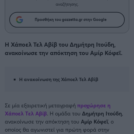
Η μητρότητα στον πάγκο
Δημήτρης Τσορμπατζόγλου
Συνεντεύξεις
αναζήτησης.
Άρης
Μεγάλη μου Αγάπη
Προσθήκη του gazzetta.gr στην Google
Μια Ιστορία από την Πόλη
Λεβαδειακός
ΟΦΗ
Η Χάποελ Τελ Αβίβ του Δημήτρη Ιτούδη,
ανακοίνωσε την απόκτηση του Αμίρ Κόφεϊ.
Βόλος
Ατρόμητος Αθηνών
Η ανακοίνωση της Χάποελ Τελ Αβίβ
Κηφισιά
Σε μία εξαιρετική μεταγραφή
προχώρησε η
Αστέρας Τρίπολης
Χάποελ Τελ Αβίβ
. Η ομάδα του
Δημήτρη Ιτούδη
,
ανακοίνωσε την απόκτηση του
Αμίρ Κόφεϊ
, ο
Παναιτωλικός
οποίος θα αγωνιστεί για πρώτη φορά στην