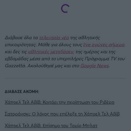
Διάβασε όλα τα
τελευταία νέα
της αθλητικής
επικαιρότητας. Μάθε για όλους τους
live αγώνες σήμερα
και δες τις
αθλητικές μεταδόσεις
της ημέρας και της
εβδομάδας μέσα από το υπερπλήρες Πρόγραμμα TV του
Gazzetta. Ακολούθησέ μας και στο
Google News
.
ΔΙΑΒΑΣΕ ΑΚΟΜΗ:
Χάποελ Τελ Αβίβ: Κοιτάει την περίπτωση του Ριβέρο
Σατοράνσκι: Ο λόγος που επέλεξε τη Χάποελ Τελ Αβίβ
Χάποελ Τελ Αβίβ: Επίσημο του Ταμίρ Μπλατ