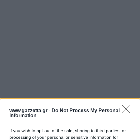
Άρσεναλ
Γιουβέντους
Μίλαν
Ίντερ
Μπάγερν Μονάχου
Παρί Σεν Ζερμέν
www.gazzetta.gr -
Do Not Process My Personal
Information
If you wish to opt-out of the sale, sharing to third parties, or
Η ανακοίνωση της Χάποελ Τελ Αβίβ
processing of your personal or sensitive information for