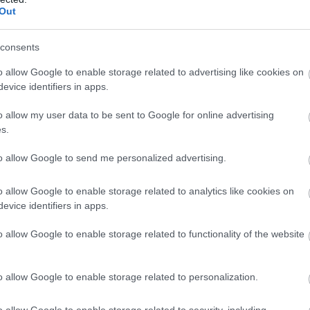
Out
 το ποστ του Ολυμπιακού, γράφοντας «Ένας
consents
o allow Google to enable storage related to advertising like cookies on
evice identifiers in apps.
o allow my user data to be sent to Google for online advertising
s.
ς αποκάλυψε την
ε τον
to allow Google to send me personalized advertising.
o allow Google to enable storage related to analytics like cookies on
evice identifiers in apps.
o allow Google to enable storage related to functionality of the website
o allow Google to enable storage related to personalization.
o allow Google to enable storage related to security, including