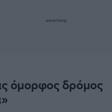
FOLLOW US
ας όμορφος δρόμος
ά»