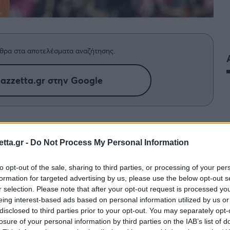
θρα στα αποτελέσματα αναζήτησης.
azzetta.gr στην Google
ρύψει τον ενθουσιασμό του μετά την
κό.
tta.gr -
Do Not Process My Personal Information
to opt-out of the sale, sharing to third parties, or processing of your per
formation for targeted advertising by us, please use the below opt-out s
r selection. Please note that after your opt-out request is processed y
eing interest-based ads based on personal information utilized by us or
disclosed to third parties prior to your opt-out. You may separately opt-
losure of your personal information by third parties on the IAB’s list of