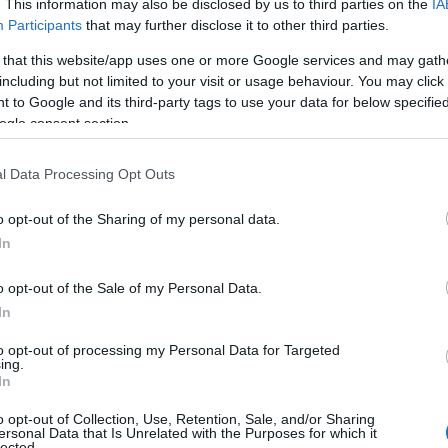
. This information may also be disclosed by us to third parties on the
IA
υ Ολυμπιακού
για τα επόμενα τρία χρόνια, με τον
Participants
that may further disclose it to other third parties.
tagram για τη νέα του ομάδα.
 that this website/app uses one or more Google services and may gath
το πρώτο του Instastory, το οποίο συνοδεύτηκε με
including but not limited to your visit or usage behaviour. You may click 
 to Google and its third-party tags to use your data for below specifi
χεια ακολούθησε ακόμη ένα.
ogle consent section.
l Data Processing Opt Outs
o opt-out of the Sharing of my personal data.
In
o opt-out of the Sale of my Personal Data.
In
to opt-out of processing my Personal Data for Targeted
ing.
In
o opt-out of Collection, Use, Retention, Sale, and/or Sharing
ersonal Data that Is Unrelated with the Purposes for which it
lected.