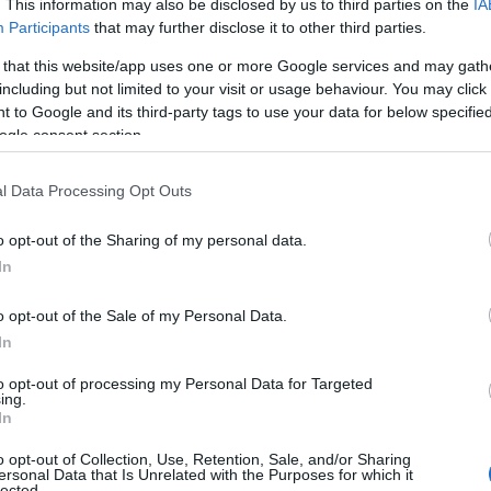
. This information may also be disclosed by us to third parties on the
IA
ό στη φανέλα του και οι κύριοι
Αγγελόπουλοι
,
Participants
that may further disclose it to other third parties.
ανέλας
της ομάδας για τη σεζόν 2026-2027.
 that this website/app uses one or more Google services and may gath
ησε με τον
Ολυμπιακό
για 3 χρόνια, οι πρόεδροι
including but not limited to your visit or usage behaviour. You may click 
 to Google and its third-party tags to use your data for below specifi
τήσεις των δημοσιογράφων.
ogle consent section.
l Data Processing Opt Outs
o opt-out of the Sharing of my personal data.
In
o opt-out of the Sale of my Personal Data.
In
to opt-out of processing my Personal Data for Targeted
ing.
In
o opt-out of Collection, Use, Retention, Sale, and/or Sharing
ersonal Data that Is Unrelated with the Purposes for which it
lected.