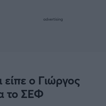
FOLLOW US
 είπε ο Γιώργος
α το ΣΕΦ