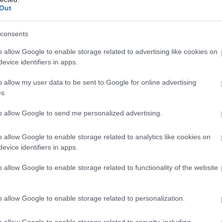
Out
ε τον
Γιώργο Αγγελόπουλου
να απαντάει ότι
consents
να επιστρέψει στο ΣΕΦ.
o allow Google to enable storage related to advertising like cookies on
ακού
evice identifiers in apps.
εκριμένο. Ελπίζουμε να γίνουν σύντομα βασικές
o allow my user data to be sent to Google for online advertising
s.
ι έτοιμη η πρώτη φάση και να μπορεί ο Ολυμπιακός
Ακόμη δεν έχουμε κάτι περισσότερο, πιθανότατα τις
to allow Google to send me personalized advertising.
o allow Google to enable storage related to analytics like cookies on
evice identifiers in apps.
o allow Google to enable storage related to functionality of the website
o allow Google to enable storage related to personalization.
o allow Google to enable storage related to security, including