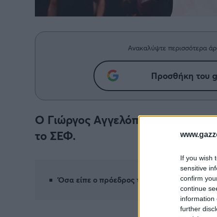
Ανακαλύψτε περισσότερα άρ
Προσθήκη του g
Ο Γιώργος Αγγελόπουλος μίλησε γ
το ΣΕΦ.
www.gazze
If you wish 
sensitive in
confirm you
Όσα είπε ο πρόεδρος του Ολυμπιακού
continue se
information 
further disc