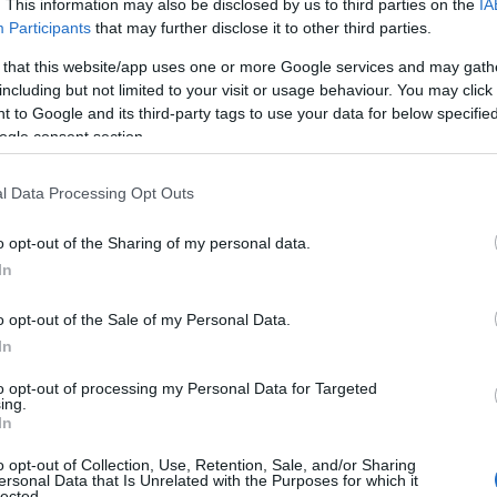
. This information may also be disclosed by us to third parties on the
IA
 μεταγραφή στην ιστορία του γαλλικού μπάσκετ
Participants
that may further disclose it to other third parties.
Φρανσίσκο
, σηματοδοτώντας με αυτό τον τρόπο την
σδοκιών με τον
Τόνι Πάρκερ
στο «τιμόνι»! Οι
 that this website/app uses one or more Google services and may gath
including but not limited to your visit or usage behaviour. You may click 
υμβόλαιο τριών ετών με ετήσιες απολαβές που
 to Google and its third-party tags to use your data for below specifi
ogle consent section.
 ατζέντη του
Νίκου Σπανού
επιτυγχάνει ένα
l Data Processing Opt Outs
 της δουλειάς του ίδιου του αθλητή στη
Ζάλγκιρις,
ue (16.5 πόντους μέσο όρο, 2.9 ριμπάουντ, 6.5
o opt-out of the Sharing of my personal data.
ήγησε στην καλύτερη πεντάδα της διοργάνωσης.
In
o opt-out of the Sale of my Personal Data.
In
to opt-out of processing my Personal Data for Targeted
ing.
In
o opt-out of Collection, Use, Retention, Sale, and/or Sharing
ersonal Data that Is Unrelated with the Purposes for which it
lected.