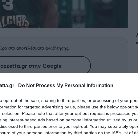
θρα στα αποτελέσματα αναζήτησης.
azzetta.gr στην Google
tta.gr -
Do Not Process My Personal Information
κληρώσει την ακριβότερη μεταγραφή
to opt-out of the sale, sharing to third parties, or processing of your per
τ με τον Σιλβέιν Φρανσίσκο να
formation for targeted advertising by us, please use the below opt-out s
ετήσιες αποδοχές ύψους περίπου 4
r selection. Please note that after your opt-out request is processed y
eing interest-based ads based on personal information utilized by us or
disclosed to third parties prior to your opt-out. You may separately opt-
losure of your personal information by third parties on the IAB’s list of