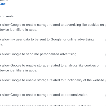
Out
consents
o allow Google to enable storage related to advertising like cookies on
evice identifiers in apps.
o allow my user data to be sent to Google for online advertising
εκπρόσωπος του
Νίκος Σπανός
μπόρεσε να επιτύχει
s.
α από τη διαπραγμάτευση που έκανε με τους
to allow Google to send me personalized advertising.
ωπο που προσυπέγραψε την κορυφαία μεταγραφική
ετ στην ιστορία του.
o allow Google to enable storage related to analytics like cookies on
evice identifiers in apps.
όγο για ενδιαφέρον του
Παναθηναϊκού AKTOR
για
ε ήδη δρομολογηθεί και έδωσε τη δυνατότητα στον
o allow Google to enable storage related to functionality of the website
τε να διευθετήσει και τις τελευταίες
o allow Google to enable storage related to personalization.
o allow Google to enable storage related to security, including