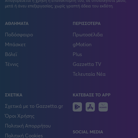
Απαγορεύεται η χρήση ή επανεκπομπή του, σε οποιοδήποτε μέσο,
μετά ή άνευ επεξεργασίας, χωρίς γραπτή άδεια του εκδότη.
ΑΘΛΗΜΑΤΑ
ΠΕΡΙΣΣΟΤΕΡΑ
Ποδόσφαιρο
Πρωτοσέλιδα
Μπάσκετ
gMotion
Βόλεϊ
Plus
Τέννις
Gazzetta TV
Τελευταία Νέα
ΣΧΕΤΙΚΑ
ΚΑΤΕΒΑΣΕ ΤΟ APP
Android
IOS
Huawei
Σχετικά με το Gazzetta.gr
Όροι Χρήσης
Πολιτική Απορρήτου
SOCIAL MEDIA
Πολιτική Cookies