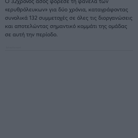
Ο 32χρονος άσος φόρεσε τη φανέλα των
Καλαμάτα
«ερυθρόλευκων» για δύο χρόνια, καταγράφοντας
συνολικά 132 συμμετοχές σε όλες τις διοργανώσεις
Ηρακλής
και αποτελώντας σημαντικό κομμάτι της ομάδας
σε αυτή την περίοδο.
Μπαρτσελόνα
Ρεάλ Μαδρίτης
Ατλέτικο Μαδρίτης
Μάντσεστερ Γιουνάιτεντ
Μάντσεστερ Σίτι
Λίβερπουλ
Τσέλσι