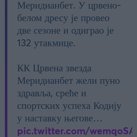
Меридианбет. У црвено-
белом дресу је провео
две сезоне и одиграо је
132 утакмице.
КК Црвена звезда
Меридианбет жели пуно
здравља, среће и
спортских успеха Кодију
у наставку његове…
pic.twitter.com/wemqoS