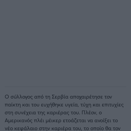
Άρσεναλ
Γιουβέντους
Μίλαν
Ίντερ
Μπάγερν Μονάχου
Παρί Σεν Ζερμέν
Ο σύλλογος από τη Σερβία αποχαιρέτησε τον
παίκτη και του ευχήθηκε υγεία, τύχη και επιτυχίες
στη συνέχεια της καριέρας του. Πλέον, ο
Αμερικανός πλέι μέικερ ετοάζεται να ανοίξει το
νέο κεφάλαιο στην καριέρα του, το οποίο θα τον