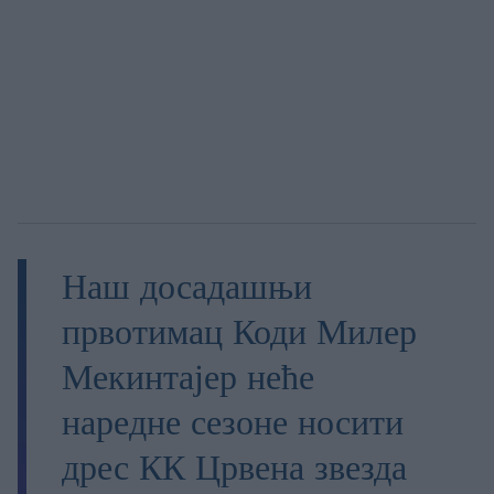
Наш досадашњи
првотимац Коди Милер
Мекинтајер неће
наредне сезоне носити
дрес КК Црвена звезда