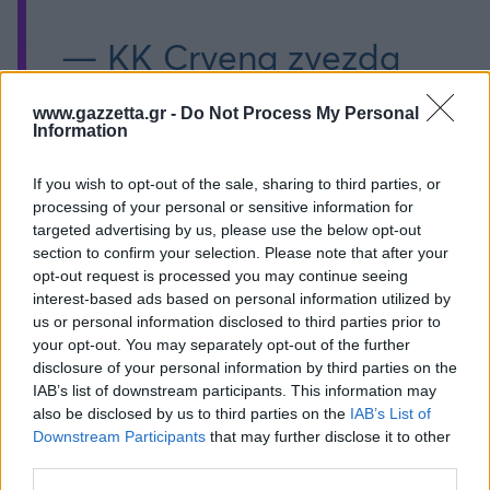
— KK Crvena zvezda
Meridianbet
www.gazzetta.gr -
Do Not Process My Personal
Information
(@kkcrvenazvezda)
June 1, 2026
If you wish to opt-out of the sale, sharing to third parties, or
processing of your personal or sensitive information for
targeted advertising by us, please use the below opt-out
section to confirm your selection. Please note that after your
opt-out request is processed you may continue seeing
interest-based ads based on personal information utilized by
us or personal information disclosed to third parties prior to
your opt-out. You may separately opt-out of the further
disclosure of your personal information by third parties on the
Διάβασε όλα τα
τελευταία νέα
της αθλητικής
IAB’s list of downstream participants. This information may
επικαιρότητας. Μάθε για όλους τους
live αγώνες σήμερα
also be disclosed by us to third parties on the
IAB’s List of
και δες τις
αθλητικές μεταδόσεις
της ημέρας και της
Downstream Participants
that may further disclose it to other
εβδομάδας μέσα από το υπερπλήρες Πρόγραμμα TV του
third parties.
Gazzetta. Ακολούθησέ μας και στο
Google News
.