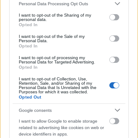
Please note that this website/app uses one or more Google
Personal Data Processing Opt Outs
services and may gather and store information including but
not limited to your visit or usage behaviour. You may click to
I want to opt-out of the Sharing of my
personal data.
grant or deny consent to Google and its third-party tags to
Opted In
ΔΙΑΒΑΣΕ ΑΚΟΜΗ:
use your data for below specified purposes in below Google
consent section.
Ερυθρός Αστέρας: Ανακοίνωσε τον Νικ Βάιλερ-Μπαμπ
I want to opt-out of the Sale of my
Personal Data.
Opted In
Κάνααν: «Ένα πρωί ξύπνησα και το συμβόλαιό μου είχε
λήξει»
I want to opt-out of processing my
Personal Data for Targeted Advertising.
Opted In
Καρφιά Νέντοβιτς στον Ερυθρό Αστέρα: «Αξίζω πολύ
περισσότερο σεβασμό, δεν υπάρχει πιθανότητα να
I want to opt-out of Collection, Use,
επιστρέψω»
Retention, Sale, and/or Sharing of my
Personal Data that Is Unrelated with the
Purposes for which it was collected.
Opted Out
Google consents
1
I want to allow Google to enable storage
related to advertising like cookies on web or
device identifiers in apps.