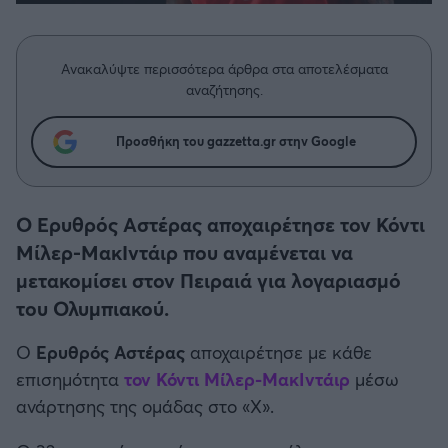
Η μητρότητα στον πάγκο
Δημήτρης Τσορμπατζόγλου
Συνεντεύξεις
Άρης
Μεγάλη μου Αγάπη
Ανακαλύψτε περισσότερα άρθρα στα αποτελέσματα
Μια Ιστορία από την Πόλη
Λεβαδειακός
αναζήτησης.
ΟΦΗ
Προσθήκη του gazzetta.gr στην Google
Βόλος
Ο Ερυθρός Αστέρας αποχαιρέτησε τον Κόντι
Ατρόμητος Αθηνών
Μίλερ-ΜακΙντάιρ που αναμένεται να
μετακομίσει στον Πειραιά για λογαριασμό
Κηφισιά
του Ολυμπιακού.
Ο
Ερυθρός Αστέρας
αποχαιρέτησε με κάθε
Αστέρας Τρίπολης
επισημότητα
τον Κόντι Μίλερ-ΜακΙντάιρ
μέσω
ανάρτησης της ομάδας στο «Χ».
Παναιτωλικός