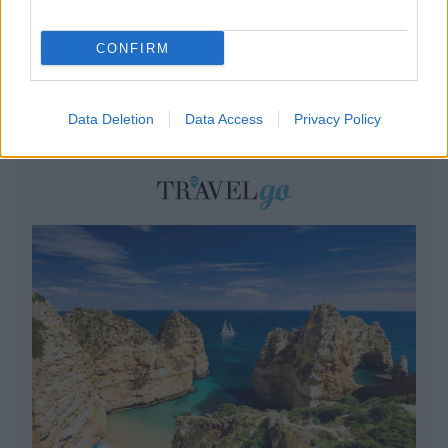
«
1
»
CONFIRM
Data Deletion
Data Access
Privacy Policy
BEST OF
INTERNET