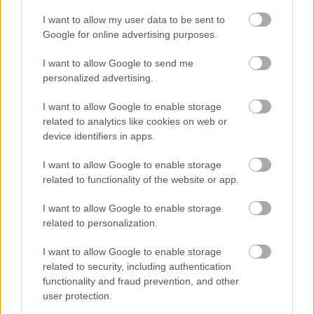
I want to allow my user data to be sent to
Google for online advertising purposes.
Για να προσθέσεις το σχόλιο
I want to allow Google to send me
σου πρέπει να συνδεθείς
personalized advertising.
στο my gazzetta!
I want to allow Google to enable storage
related to analytics like cookies on web or
Εγγραφή
Σύνδεση
device identifiers in apps.
I want to allow Google to enable storage
related to functionality of the website or app.
Πρόσφατα
I want to allow Google to enable storage
related to personalization.
stedelik
02/06/2026 - 12:16
Και την οδήγησε στην κατάκτηση της κούπας
I want to allow Google to enable storage
Απάντησε
0
Likes
0
Απαντήσεις
related to security, including authentication
functionality and fraud prevention, and other
user protection.