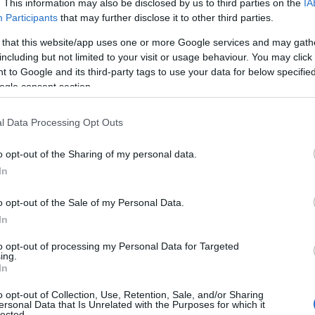
. This information may also be disclosed by us to third parties on the
IA
στάσεων για να σας μεταφέρει τις πρώτες
Participants
that may further disclose it to other third parties.
δο, αλλά και μέσα σε αυτό, που ετοιμάζεται για
 that this website/app uses one or more Google services and may gath
including but not limited to your visit or usage behaviour. You may click 
 to Google and its third-party tags to use your data for below specifi
ogle consent section.
l Data Processing Opt Outs
o opt-out of the Sharing of my personal data.
In
o opt-out of the Sale of my Personal Data.
In
to opt-out of processing my Personal Data for Targeted
ing.
In
o opt-out of Collection, Use, Retention, Sale, and/or Sharing
ersonal Data that Is Unrelated with the Purposes for which it
lected.