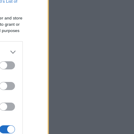
B’s List of
er and store
to grant or
ed purposes