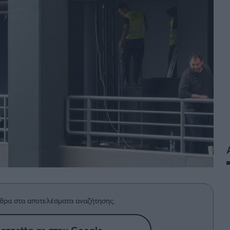
θρα στα αποτελέσματα αναζήτησης.
azzetta.gr στην Google