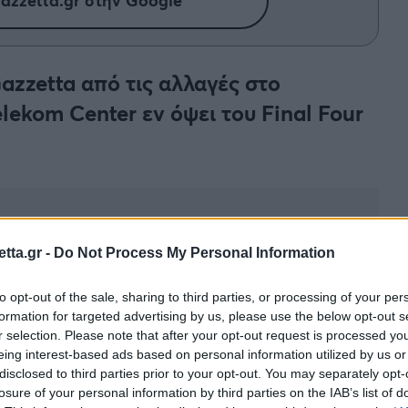
azzetta από τις αλλαγές στο
elekom Center εν όψει του Final Four
tta.gr -
Do Not Process My Personal Information
to opt-out of the sale, sharing to third parties, or processing of your per
ης
για να φιλοξενήσει το Final Four 2026
της
formation for targeted advertising by us, please use the below opt-out s
αίτητες εργασίες στο Telekom Center Athens, αλλά
r selection. Please note that after your opt-out request is processed y
eing interest-based ads based on personal information utilized by us or
disclosed to third parties prior to your opt-out. You may separately opt-
«καυτού» μπασκετικού τριημέρου και το
Gazzetta
losure of your personal information by third parties on the IAB’s list of