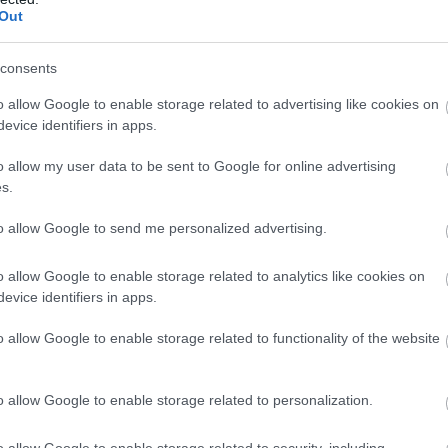
τοποθετηθεί εξωτερικά του T-Center, ενώ έχουν
Out
ηθητικά γήπεδα, όπου θα χρησιμοποιηθούν ως
ents.
consents
o allow Google to enable storage related to advertising like cookies on
evice identifiers in apps.
o allow my user data to be sent to Google for online advertising
s.
to allow Google to send me personalized advertising.
o allow Google to enable storage related to analytics like cookies on
evice identifiers in apps.
o allow Google to enable storage related to functionality of the website
o allow Google to enable storage related to personalization.
o allow Google to enable storage related to security, including