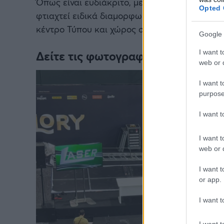
Όπως είναι ευδιάκριτο, μεγάλα μπάνερ έχουν 
Opted 
φτιαχτεί ειδικά διαμορφωμένοι χώροι στα βο
κέντρο Τύπου και χώρος συνεντεύξεων και ev
Google 
I want t
Δείτε τις φωτογραφίες
web or d
I want t
purpose
I want 
I want t
web or d
I want t
or app.
I want t
I want t