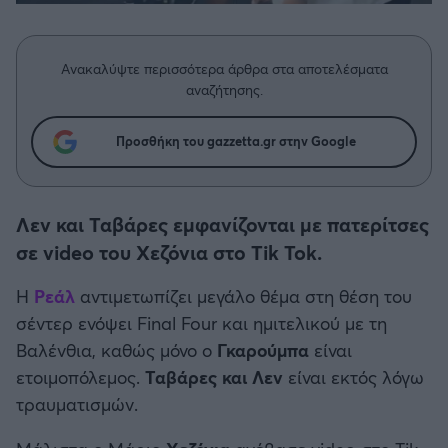
Η μητρότητα στον πάγκο
Δημήτρης Τσορμπατζόγλου
Συνεντεύξεις
Άρης
Μεγάλη μου Αγάπη
Ανακαλύψτε περισσότερα άρθρα στα αποτελέσματα
Μια Ιστορία από την Πόλη
Λεβαδειακός
αναζήτησης.
ΟΦΗ
Προσθήκη του gazzetta.gr στην Google
Βόλος
Λεν και Ταβάρες εμφανίζονται με πατερίτσες
Ατρόμητος Αθηνών
σε video του Χεζόνια στο Tik Tok.
Η
Ρεάλ
αντιμετωπίζει μεγάλο θέμα στη θέση του
Κηφισιά
σέντερ ενόψει Final Four και ημιτελικού με τη
Βαλένθια, καθώς μόνο ο
Γκαρούμπα
είναι
Αστέρας Τρίπολης
ετοιμοπόλεμος.
Ταβάρες και Λεν
είναι εκτός λόγω
τραυματισμών.
Παναιτωλικός