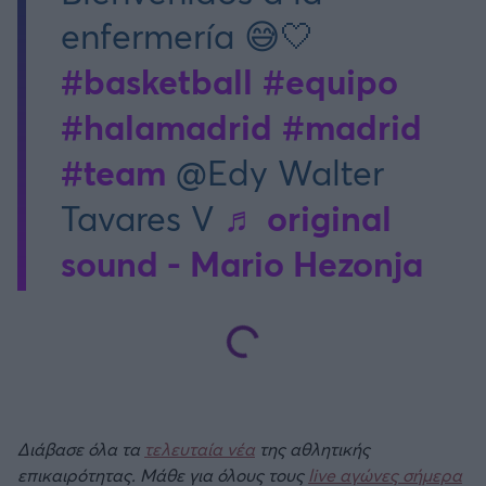
enfermería 😅🤍
#basketball
#equipo
#halamadrid
#madrid
#team
@Edy Walter
♬ original
Tavares V
sound - Mario Hezonja
Διάβασε όλα τα
τελευταία νέα
της αθλητικής
επικαιρότητας. Μάθε για όλους τους
live αγώνες σήμερα