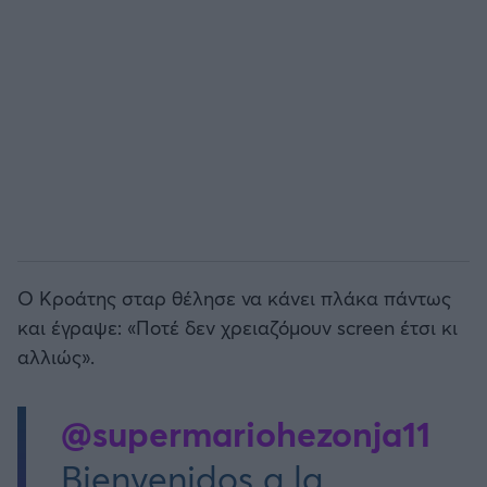
Άρσεναλ
Γιουβέντους
Μίλαν
Ίντερ
Μπάγερν Μονάχου
Ο Κροάτης σταρ θέλησε να κάνει πλάκα πάντως
και έγραψε: «Ποτέ δεν χρειαζόμουν screen έτσι κι
Παρί Σεν Ζερμέν
αλλιώς».
@supermariohezonja11
Bienvenidos a la