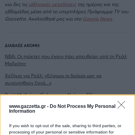
και δες τις
αθλητικές μεταδόσεις
της ημέρας και της
εβδομάδας μέσα από το υπερπλήρες Πρόγραμμα TV του
Gazzetta. Ακολούθησέ μας και στο
Google News
.
ΔΙΑΒΑΣΕ ΑΚΟΜΗ:
NBA: Οι παίκτες που έχουν πάει απευθείας από τη Ρεάλ
Μαδρίτης
Χεζόνια για Ρεάλ: «Εύχομαι οι δρόμοι μας να
συναντηθούν ξανά...»
Ρεάλ Μαδρίτης: Έκλεισε τον Ντέμιαν Τζόουνς και
αναζητά γκαρντ
www.gazzetta.gr -
Do Not Process My Personal
Information
If you wish to opt-out of the sale, sharing to third parties, or
Tags:
ΕΝΤΙ ΤΑΒΑΡΕΣ
processing of your personal or sensitive information for
2