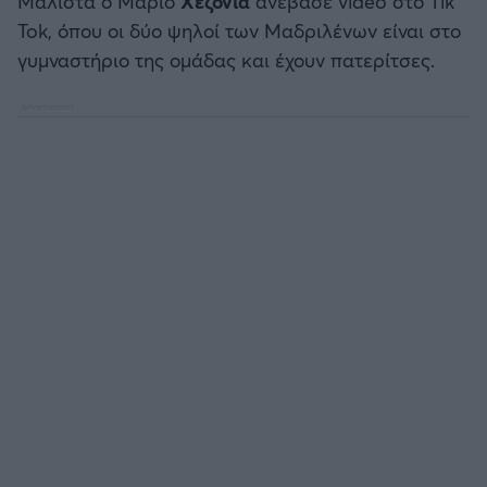
Μάλιστα ο Μάριο
Χεζόνια
ανέβασε video στο Τik
Καλαμάτα
Tok, όπου οι δύο ψηλοί των Μαδριλένων είναι στο
γυμναστήριο της ομάδας και έχουν πατερίτσες.
Ηρακλής
Μπαρτσελόνα
Ρεάλ Μαδρίτης
Ατλέτικο Μαδρίτης
Μάντσεστερ Γιουνάιτεντ
Μάντσεστερ Σίτι
Λίβερπουλ
Τσέλσι