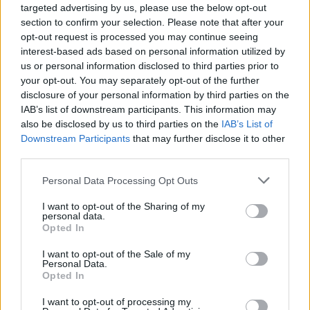
targeted advertising by us, please use the below opt-out
section to confirm your selection. Please note that after your
opt-out request is processed you may continue seeing
interest-based ads based on personal information utilized by
us or personal information disclosed to third parties prior to
your opt-out. You may separately opt-out of the further
Για να προσθέσεις το σχόλιο
disclosure of your personal information by third parties on the
IAB’s list of downstream participants. This information may
σου πρέπει να συνδεθείς
also be disclosed by us to third parties on the
IAB’s List of
στο my gazzetta!
Downstream Participants
that may further disclose it to other
third parties.
Εγγραφή
Σύνδεση
Please note that this website/app uses one or more Google
Personal Data Processing Opt Outs
services and may gather and store information including but
not limited to your visit or usage behaviour. You may click to
I want to opt-out of the Sharing of my
personal data.
grant or deny consent to Google and its third-party tags to
Opted In
use your data for below specified purposes in below Google
consent section.
I want to opt-out of the Sale of my
Personal Data.
Opted In
I want to opt-out of processing my