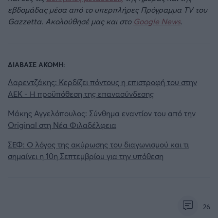
εβδομάδας μέσα από το υπερπλήρες Πρόγραμμα TV του
Gazzetta. Ακολούθησέ μας και στο
Google News
.
ΔΙΑΒΑΣΕ ΑΚΟΜΗ:
Λαρεντζάκης: Κερδίζει πόντους η επιστροφή του στην
ΑΕΚ - Η προϋπόθεση της επανασύνδεσης
Μάκης Αγγελόπουλος: Σύνθημα εναντίον του από την
Original στη Νέα Φιλαδέλφεια
ΣΕΦ: Ο λόγος της ακύρωσης του διαγωνισμού και τι
σημαίνει η 10η Σεπτεμβρίου για την υπόθεση
26