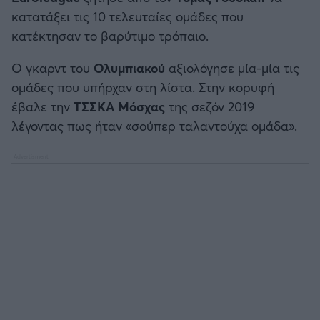
Καλαμάτα
κατατάξει τις 10 τελευταίες ομάδες που
κατέκτησαν το βαρύτιμο τρόπαιο.
Ηρακλής
Ο γκαρντ του
Ολυμπιακού
αξιολόγησε μία-μία τις
ομάδες που υπήρχαν στη λίστα. Στην κορυφή
Μπαρτσελόνα
έβαλε την
ΤΣΣΚΑ Μόσχας
της σεζόν 2019
λέγοντας πως ήταν «σούπερ ταλαντούχα ομάδα».
Ρεάλ Μαδρίτης
Ατλέτικο Μαδρίτης
Μάντσεστερ Γιουνάιτεντ
Μάντσεστερ Σίτι
Λίβερπουλ
Τσέλσι