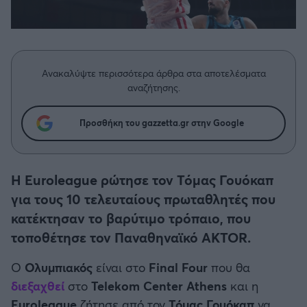
Η μητρότητα στον πάγκο
Δημήτρης Τσορμπατζόγλου
Συνεντεύξεις
Άρης
Μεγάλη μου Αγάπη
Μια Ιστορία από την Πόλη
Λεβαδειακός
Ανακαλύψτε περισσότερα άρθρα στα αποτελέσματα
αναζήτησης.
ΟΦΗ
Προσθήκη του gazzetta.gr στην Google
Βόλος
Ατρόμητος Αθηνών
Η Euroleague ρώτησε τον Τόμας Γουόκαπ
για τους 10 τελευταίους πρωταθλητές που
Κηφισιά
κατέκτησαν το βαρύτιμο τρόπαιο, που
τοποθέτησε τον Παναθηναϊκό AKTOR.
Αστέρας Τρίπολης
Ο
Ολυμπιακός
είναι στο
Final Four
που θα
Παναιτωλικός
διεξαχθεί
στο
Telekom Center Athens
και η
Euroleague
ζήτησε από τον
Τόμας Γουόκαπ
να