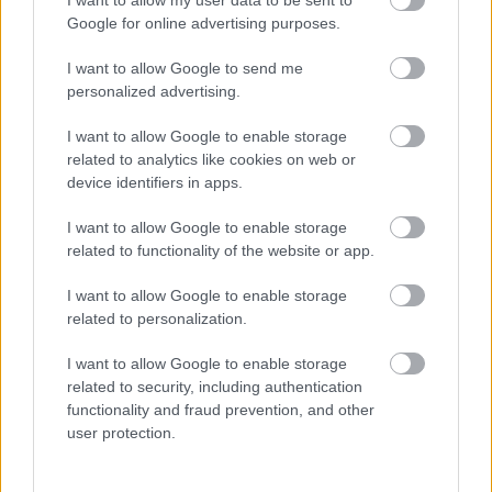
Google for online advertising purposes.
Οι επιλογές του Τόμας Γουόκαπ:
I want to allow Google to send me
personalized advertising.
@twalkup23
😶‍🌫️
from
I want to allow Google to enable storage
@Olympiacos_BC
related to analytics like cookies on web or
device identifiers in apps.
tried our new filter -
I want to allow Google to enable storage
how did he rank the
related to functionality of the website or app.
league’s past
I want to allow Google to enable storage
related to personalization.
champions?
I want to allow Google to enable storage
related to security, including authentication
functionality and fraud prevention, and other
Try it yourself:
user protection.
https://t.co/nwLRY7pTBp
#