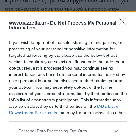
«ερυθρολεύκους» με τον
Σέρχιο Γιουλ
να ευστοχεί
στο τελευταίο σουτ του τελικού μπροστά στον
Μουσταφά Φαλ
προβληματίστηκε.
www.gazzetta.gr -
Do Not Process My Personal
Information
«Αυτό είναι σκληρό. Αυτό είναι ένα σκληρό
φίλτρο» είπε ο
Τόμας Γουόκαπ
και τοποθέτησε τη
If you wish to opt-out of the sale, sharing to third parties, or
«βασίλισσα» του ευρωπαϊκού μπάσκετ στη θέση 9.
processing of your personal or sensitive information for
Όταν έφτασε στον
Παναθηναϊκό AKTOR
της σεζόν
targeted advertising by us, please use the below opt-out
section to confirm your selection. Please note that after your
2023-2024, δεν σκέφτηκε ιδιαίτερα: «Αυτό είναι
opt-out request is processed you may continue seeing
δύσκολο, θα πρέπει να πάει στο 10» και έβαλε την
interest-based ads based on personal information utilized by
ομάδα του
Έργκιν Άταμαν
στην τελευταία θέση.
us or personal information disclosed to third parties prior to
your opt-out. You may separately opt-out of the further
disclosure of your personal information by third parties on the
IAB’s list of downstream participants. This information may
also be disclosed by us to third parties on the
IAB’s List of
Downstream Participants
that may further disclose it to other
third parties.
Please note that this website/app uses one or more Google
Personal Data Processing Opt Outs
services and may gather and store information including but