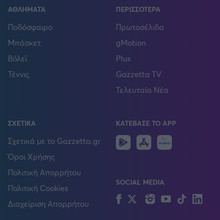
ΑΘΛΗΜΑΤΑ
ΠΕΡΙΣΣΟΤΕΡΑ
Ποδόσφαιρο
Πρωτοσέλιδα
Μπάσκετ
gMotion
Βόλεϊ
Plus
Τέννις
Gazzetta TV
Τελευταία Νέα
ΣΧΕΤΙΚΑ
ΚΑΤΕΒΑΣΕ ΤΟ APP
Android
IOS
Huawei
Σχετικά με το Gazzetta.gr
Όροι Χρήσης
Πολιτική Απορρήτου
SOCIAL MEDIA
Πολιτική Cookies
Facebook
Twitter
Instagram
YouTube
TikTok
Lin
Διαχείριση Απορρήτου