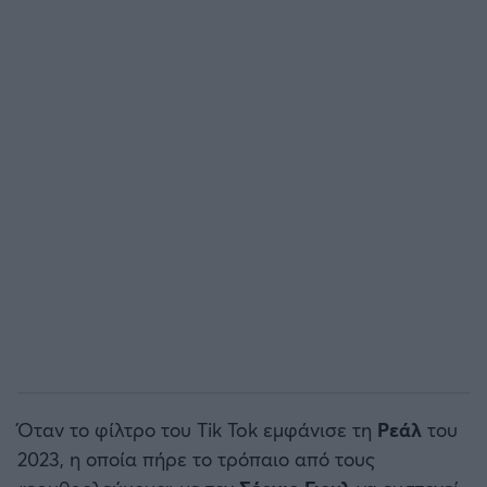
Άρσεναλ
Γιουβέντους
Μίλαν
Ίντερ
Μπάγερν Μονάχου
Παρί Σεν Ζερμέν
Όταν το φίλτρο του Tik Tok εμφάνισε τη
Ρεάλ
του
2023, η οποία πήρε το τρόπαιο από τους