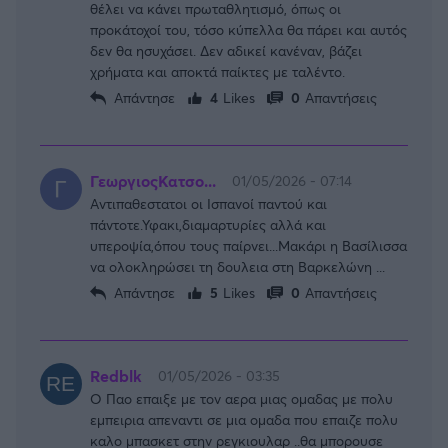
θέλει να κάνει πρωταθλητισμό, όπως οι
προκάτοχοί του, τόσο κύπελλα θα πάρει και αυτός
δεν θα ησυχάσει. Δεν αδικεί κανέναν, βάζει
χρήματα και αποκτά παίκτες με ταλέντο.
Απάντησε
4
Likes
0
Απαντήσεις
ΓεωργιοςΚατσο...
01/05/2026 - 07:14
Αντιπαθεστατοι οι Ισπανοί παντού και
πάντοτε.Υφακι,διαμαρτυρίες αλλά και
υπεροψία,όπου τους παίρνει...Μακάρι η Βασίλισσα
να ολοκληρώσει τη δουλεια στη Βαρκελώνη ...
Απάντησε
5
Likes
0
Απαντήσεις
FOLLOW US
Redblk
01/05/2026 - 03:35
Ο Παο επαιξε με τον αερα μιας ομαδας με πολυ
εμπειρια απεναντι σε μια ομαδα που επαιζε πολυ
καλο μπασκετ στην ρεγκιουλαρ ..θα μπορουσε