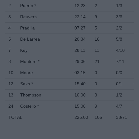
2
Puerto *
12:23
2
1/3
33
3
Reuvers
22:14
9
3/6
5
4
Pradilla
07:27
5
2/2
1
5
De Larrea
20:34
18
5/8
62
7
Key
28:11
11
4/10
4
8
Montero *
29:06
21
7/11
63
10
Moore
03:15
0
0/0
0
12
Sako *
15:40
0
0/1
0
13
Thompson
10:00
3
1/2
5
24
Costello *
15:08
9
4/7
57
TOTAL
225:00
105
38/71
53