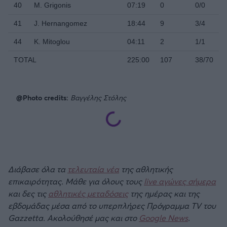
40
M. Grigonis
07:19
0
0/0
41
J. Hernangomez
18:44
9
3/4
44
K. Mitoglou
04:11
2
1/1
TOTAL
225:00
107
38/70
@Photo credits:
Βαγγέλης Στόλης
Διάβασε όλα τα
τελευταία νέα
της αθλητικής
επικαιρότητας. Μάθε για όλους τους
live αγώνες σήμερα
και δες τις
αθλητικές μεταδόσεις
της ημέρας και της
εβδομάδας μέσα από το υπερπλήρες Πρόγραμμα TV του
Gazzetta. Ακολούθησέ μας και στο
Google News
.