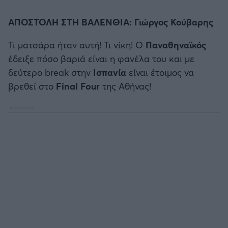
Καλαμάτα
ΑΠΟΣΤΟΛΗ ΣΤΗ ΒΑΛΕΝΘΙΑ: Γιώργος Κούβαρης
Ηρακλής
Τι ματσάρα ήταν αυτή! Τι νίκη! Ο
Παναθηναϊκός
έδειξε πόσο βαριά είναι η φανέλα του και με
Μπαρτσελόνα
δεύτερο break στην
Ισπανία
είναι έτοιμος να
βρεθεί στο
Final Four
της Αθήνας!
Ρεάλ Μαδρίτης
Ατλέτικο Μαδρίτης
Μάντσεστερ Γιουνάιτεντ
Μάντσεστερ Σίτι
Λίβερπουλ
Τσέλσι