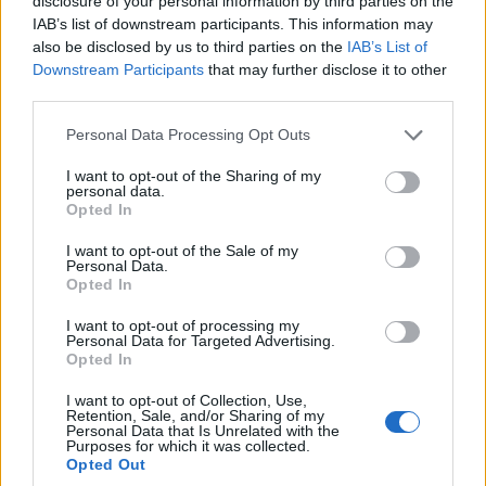
disclosure of your personal information by third parties on the
και την Roig Arena στο παιχνίδι. Αποτέλεσμα; Ο
IAB’s list of downstream participants. This information may
Παναθηναϊκός
να μείνει άσφαιρος για ενάμιση
also be disclosed by us to third parties on the
IAB’s List of
Downstream Participants
that may further disclose it to other
λεπτό και να δεχθεί σερί 9-0 για το 95-92 στο 1:27
third parties.
για το τέλος.
Please note that this website/app uses one or more Google
Personal Data Processing Opt Outs
services and may gather and store information including but
not limited to your visit or usage behaviour. You may click to
I want to opt-out of the Sharing of my
personal data.
grant or deny consent to Google and its third-party tags to
Opted In
use your data for below specified purposes in below Google
consent section.
I want to opt-out of the Sale of my
Personal Data.
Opted In
I want to opt-out of processing my
Personal Data for Targeted Advertising.
Opted In
I want to opt-out of Collection, Use,
Retention, Sale, and/or Sharing of my
Personal Data that Is Unrelated with the
Purposes for which it was collected.
Opted Out