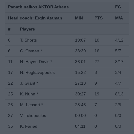
Panathinaikos AKTOR Athens
FG
Head coach: Ergin Ataman
MIN
PTS
M/A
#
Players
0
T. Shorts
19:07
10
4/12
6
C. Osman *
33:39
16
5/7
11
N. Hayes-Davis *
36:01
27
8/17
17
N. Rogkavopoulos
15:22
8
3/4
22
J. Grant *
27:13
9
4/7
25
K. Nunn *
30:27
19
8/13
26
M. Lessort *
28:46
7
2/5
27
V. Toliopoulos
00:00
0
0/0
35
K. Faried
04:11
0
0/0