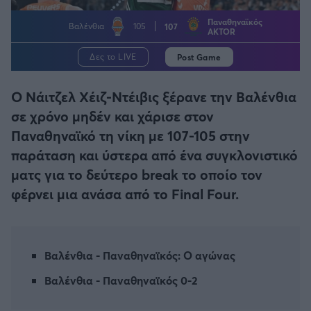
Η μητρότητα στον πάγκο
Δημήτρης Τσορμπατζόγλου
Συνεντεύξεις
Άρης
Παναθηναϊκός
Βαλένθια
105
107
Μεγάλη μου Αγάπη
AKTOR
Μια Ιστορία από την Πόλη
Λεβαδειακός
Δες το LIVE
Post Game
Ο Νάιτζελ Χέιζ-Ντέιβις ξέρανε την Βαλένθια
ΟΦΗ
σε χρόνο μηδέν και χάρισε στον
Βόλος
Παναθηναϊκό τη νίκη με 107-105 στην
παράταση και ύστερα από ένα συγκλονιστικό
Ατρόμητος Αθηνών
ματς για το δεύτερο break το οποίο τον
φέρνει μια ανάσα από το Final Four.
Κηφισιά
Αστέρας Τρίπολης
Βαλένθια - Παναθηναϊκός: Ο αγώνας
Βαλένθια - Παναθηναϊκός 0-2
Παναιτωλικός