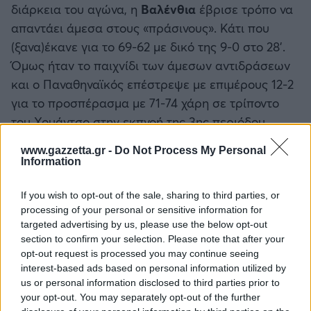
διάρκεια του αγώνα, η
Βαλένθια
έβρισε τρόπο να
απαντάει άμεσα στους «πράσινους». Κάτι που
(ξανα)έκανε για το 69-62 με δικό της 9-0 στο 28’.
Όμως ήταν το παιχνίδι των άμεσων αντιδράσεων
και ο Παναθηναϊκός επέστρεψε με επιμέρους 12-2
για το προσπέρασμα με 71-74 χάρη σε τρίποντο
του Χουάντσο στην εκπνοή της 3ης περιόδου.
www.gazzetta.gr -
Do Not Process My Personal
Το πράσινο επιμέρους αυξήθηκε στο 18-2 με την
Information
ελληνική ομάδα να φτάνει και στο +9 (71-80) στο
32'! Και πάλι. Η
Βαλένθια
δεν τα παράτησε και
If you wish to opt-out of the sale, sharing to third parties, or
έβρισκε λύσεις και μάλιστα με άμεσες εκτελέσεις,
processing of your personal or sensitive information for
targeted advertising by us, please use the below opt-out
ψαλιδίζοντας την διαφορά. Ο
Κέντρικ
Ναν
είχε
section to confirm your selection. Please note that after your
πάρει την σκυτάλη στο σκοράρισμα και κρατούσε
opt-out request is processed you may continue seeing
το πράσινο προβάδισμα (86-92 στο 36'). Ένα
interest-based ads based on personal information utilized by
τρίποντο του
Μοντέρο
έφερε την
Βαλένθια
σε
us or personal information disclosed to third parties prior to
your opt-out. You may separately opt-out of the further
απόσταση μίας κατοχής (89-92 στο 37'), βάζοντας