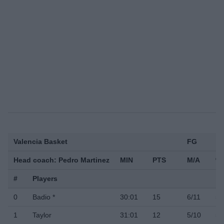
Valencia Basket
FG
Head coach: Pedro Martinez
MIN
PTS
M/A
%
#
Players
0
Badio *
30:01
15
6/11
54
1
Taylor
31:01
12
5/10
5