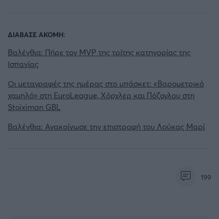
ΔΙΑΒΑΣΕ ΑΚΟΜΗ:
Βαλένθια: Πήρε τον MVP της τρίτης κατηγορίας της
Ισπανίας
Οι μεταγραφές της ημέρας στο μπάσκετ: «Βαρομετρικό
χαμηλό» στη EuroLeague, Χόρχλερ και Πόζογλου στη
Stoiximan GBL
Βαλένθια: Ανακοίνωσε την επιστροφή του Λούκας Μαρί
199