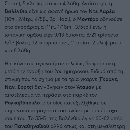
Σορτς), 5 κλεψίματα και 4 λάθη. Αντίστοιχα, η
Βαλένθια
είχε ως αφανή ήρωα τον
Ντε
Λαρέα
(10π., 2/4τρ., 4/5β., 2ρ., 1ασ.), ο
Μοντέρο
οδηγούσε
στο σκοράρισμα (11π., 1/1διπ., 3/5τρ.) ενώ η
ισπανική ομάδα είχε 9/13 δίποντα, 8/21 τρίποντα,
6/13 βολές. 12-5 ριμπάουντ, 11 ασίστ, 2 κλεψίματα
και 6 λάθη.
H εικόνα του αγώνα ήταν τελείως διαφορετική
μετά την έναρξη του 2ου ημιχρόνου. Ειδικά από τη
στιγμή που το σχήμα με τα τρία γκαρντ (
Γκραντ
,
Ναν
,
Σορτς
) δεν «βγήκε» στον
Άταμαν
με
αποτέλεσμα να περάσει στο παρκέ τον
Ρογκαβόπουλο
, ο οποίος και εξελίχθηκε σε
σημαντικό παράγοντα του αγώνα με τα εύστοχα
σουτ του. Το 55-51 της Βαλένθια έγινε 60-62 υπέρ
του
Παναθηναϊκού
αλλά όπως και στη μεγαλύτερη