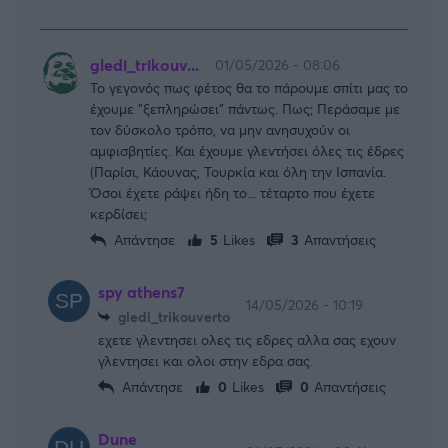
gledi_trikouv...
01/05/2026 - 08:06
Το γεγονός πως φέτος θα το πάρουμε σπίτι μας το
έχουμε "ξεπληρώσει" πάντως. Πως; Περάσαμε με
τον δύσκολο τρόπο, να μην ανησυχούν οι
αμφισβητίες. Και έχουμε γλεντήσει όλες τις έδρες
(Παρίσι, Κάουνας, Τουρκία και όλη την Ισπανία.
Όσοι έχετε ράψει ήδη το... τέταρτο που έχετε
κερδίσει;
Απάντησε
5
Likes
3
Απαντήσεις
spy athens7
14/05/2026 - 10:19
gledi_trikouverto
εχετε γλεντησει ολες τις εδρες αλλα σας εχουν
γλεντησει και ολοι στην εδρα σας.
Απάντησε
0
Likes
0
Απαντήσεις
Dune