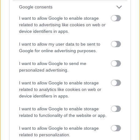
Google consents
I want to allow Google to enable storage
related to advertising like cookies on web or
device identifiers in apps.
I want to allow my user data to be sent to
Google for online advertising purposes.
I want to allow Google to send me
personalized advertising.
I want to allow Google to enable storage
related to analytics like cookies on web or
device identifiers in apps.
Ένα μεγάλο τρίποντο του
Όσμαν
ισοφάρισε σε 95-
95 και ακολούθησε καλη άμυνα από τους
I want to allow Google to enable storage
πράσινους. Όμως στην τελευταία επίθεση των
related to functionality of the website or app.
πρασίνων ο
Κέντρικ
Ναν
αστόχησε στο σουτ της
I want to allow Google to enable storage
νίκης και το παιχνίδι οδηγήθηκε στην πεντάλεπτη
related to personalization.