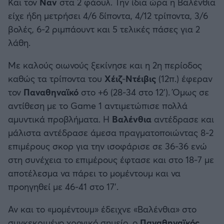
Και τον
Ναν
στα 2 φάουλ. Την ίδια ώρα η Βαλένθια
είχε ήδη μετρήσει 4/6 δίποντα, 4/12 τρίποντα, 3/6
βολές, 6-2 ριμπάουντ και 5 τελικές πάσες για 2
λάθη.
Με καλούς οιωνούς ξεκίνησε και η 2η περίοδος
καθώς τα τρίποντα του
Χέιζ
-
Ντέιβις
(12π.) έφεραν
τον
Παναθηναϊκό
στο +6 (28-34 στο 12’). Όμως σε
αντίθεση με το Game 1 αντιμετώπισε πολλά
αμυντικά προβλήματα. Η
Βαλένθια
αντέδρασε και
μάλιστα αντέδρασε άμεσα πραγματοποιώντας 8-2
επιμέρους σκορ για την ισοφάρισε σε 36-36 ενώ
στη συνέχεια το επιμέρους έφτασε και στο 18-7 με
αποτέλεσμα να πάρει το μομέντουμ και να
προηγηθεί με 46-41 στο 17’.
Αν και το «μομέντουμ» έδειχνε «Βαλένθια» στο
συγκεκριμένο χρονικό σημείο, ο
Παναθηναϊκός