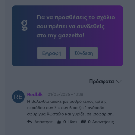
Για να προσθέσεις το σχόλιο
σου πρέπει να συνδεθείς
στο my gazzetta!
Εγγραφή
Σύνδεση
Πρόσφατα
Redblk
01/05/2026 - 13:38
Η Βαλενθια απέκτησε ρυθμό τέλος τρίτης
περιόδου συν 7 κ συν 6.παιζει 1 ανάποδο
σφύριγμα Κωστελο και γυρίζει σε ισοφάριση..
Απάντησε
0
Likes
0
Απαντήσεις