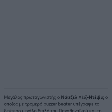
Άρσεναλ
Γιουβέντους
Μίλαν
Ίντερ
Μπάγερν Μονάχου
Παρί Σεν Ζερμέν
Μεγάλος πρωταγωνιστής ο
Νάιτζελ
Χέιζ
-Ντέιβις
ο
οποίος με τρομερό buzzer beater υπέγραψε το
δεύτερο μεγάλο διπλό του Παναθηναϊκού και τη