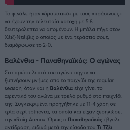
Το φινάλε ήταν «δραματικό» με τους «πράσινους»
να έχουν την τελευταία κατοχή με 5.8
δευτερόλεπτα να απομένουν. Η μπάλα πήγε στον
Χέιζ-Ντέιβις ο οποίος με ένα τεράστιο σουτ,
διαμόρφωσε το 2-0.
Βαλένθια - Παναθηναϊκός: Ο αγώνας
Στα πρώτα λεπτά του αγώνα πήγαν να…
ξυπνήσουν μνήμες από το παιχνίδι της regular
season, όταν και η
Βαλένθια
είχε γίνει το
αφεντικό του αγώνα με τρελό ρυθμό στο παιχνίδι
της. Συγκεκριμένα προηγήθηκε με 11-4 χάρη σε
τρία σερί τρίποντα, τα οποία και είχαν ξεσηκώσει
την «Roig Arena». Όμως ο
Παναθηναϊκός
έβγαλε
αντίδραση, ειδικά μετά την είσοδο του
Τι Τζέι