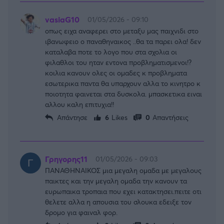
vasiaG10
01/05/2026 - 09:10
οπως ειχα αναφερει στο μεταξυ μας παιχνιδι στο
ιβανωφειο ο παναθηναικος ..θα τα παρει ολα! δεν
καταλαβα ποτε το λογο που στα σχολια οι
φιλαθλοι του ηταν εντονα προβληματισμενοι!?
κοιλια κανουν ολες οι ομαδες κ προβληματα
εσωτερικα παντα θα υπαρχουν αλλα το κινητρο κ
ποιοτητα φαινεται στα δυσκολα. μπασκετικα ειναι
αλλου καλη επιτυχια!!
Απάντησε
6
Likes
0
Απαντήσεις
Γρηγορης11
01/05/2026 - 09:03
ΠΑΝΑΘΗΝΑΙΚΟΣ μια μεγαλη ομαδα με μεγαλους
παικτες και την μεγαλη ομαδα την κανουν τα
ευρωπαικα τροπαια που εχει κατακτησει.πειτε οτι
θελετε αλλα η απουσια του σλουκα εδειξε τον
δρομο για φαιναλ φορ.