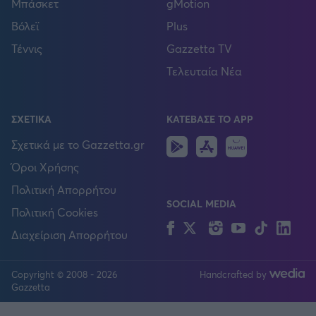
Μπάσκετ
gMotion
Βόλεϊ
Plus
Τέννις
Gazzetta TV
Τελευταία Νέα
ΣΧΕΤΙΚΑ
ΚΑΤΕΒΑΣΕ ΤΟ APP
Android
IOS
Huawei
Σχετικά με το Gazzetta.gr
Όροι Χρήσης
Πολιτική Απορρήτου
SOCIAL MEDIA
Πολιτική Cookies
Facebook
Twitter
Instagram
YouTube
TikTok
Lin
Διαχείριση Απορρήτου
Copyright © 2008 - 2026
Handcrafted by
FOLLOW US
Gazzetta