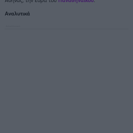
Καλαμάτα
Aναλυτικά
Ηρακλής
Μπαρτσελόνα
Ρεάλ Μαδρίτης
Ατλέτικο Μαδρίτης
Μάντσεστερ Γιουνάιτεντ
Μάντσεστερ Σίτι
Λίβερπουλ
Τσέλσι