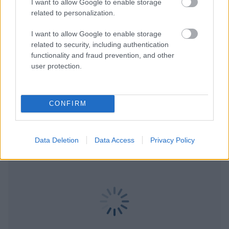
I want to allow Google to enable storage
related to personalization.
I want to allow Google to enable storage
Για να προσθέσεις το σχόλιο
related to security, including authentication
functionality and fraud prevention, and other
σου πρέπει να συνδεθείς
user protection.
στο my gazzetta!
CONFIRM
Εγγραφή
Σύνδεση
Data Deletion
Data Access
Privacy Policy