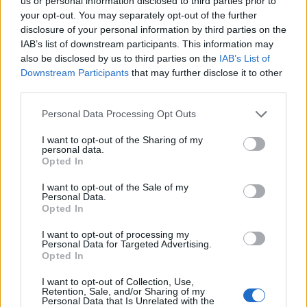
us or personal information disclosed to third parties prior to
Με τη ζήτηση να υπερβαίνει σταθερά την
your opt-out. You may separately opt-out of the further
προσφορά και στις τέσσερις φάσεις πωλήσεων, η
disclosure of your personal information by third parties on the
IAB’s list of downstream participants. This information may
έκδοση του 2026 αναμένεται να είναι ένα από τα
also be disclosed by us to third parties on the
IAB’s List of
πιο περιζήτητα Final Four στην ιστορία της
Downstream Participants
that may further disclose it to other
EuroLeague.
third parties.
Please note that this website/app uses one or more Google
Οι οπαδοί ενθαρρύνονται να παραμένουν
Personal Data Processing Opt Outs
services and may gather and store information including but
συντονισμένοι στα επίσημα κανάλια της
not limited to your visit or usage behaviour. You may click to
I want to opt-out of the Sharing of my
personal data.
EuroLeague για περαιτέρω ενημερώσεις ή
grant or deny consent to Google and its third-party tags to
Opted In
πληροφορίες σχετικά με τη διοργάνωση.
use your data for below specified purposes in below Google
consent section.
I want to opt-out of the Sale of my
Personal Data.
Opted In
I want to opt-out of processing my
Personal Data for Targeted Advertising.
Opted In
Διάβασε όλα τα
τελευταία νέα
της αθλητικής
I want to opt-out of Collection, Use,
επικαιρότητας. Μάθε για όλους τους
live αγώνες σήμερα
Retention, Sale, and/or Sharing of my
και δες τις
αθλητικές μεταδόσεις
της ημέρας και της
Personal Data that Is Unrelated with the