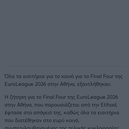
Άρσεναλ
Γιουβέντους
Μίλαν
Ίντερ
Όλα τα εισιτήρια για το κοινό για το Final Four της
Μπάγερν Μονάχου
EuroLeague 2026 στην Αθήνα, εξαντλήθηκαν.
Παρί Σεν Ζερμέν
Η ζήτηση για το Final Four της EuroLeague 2026
στην Αθήνα, που παρουσιάζεται από την Etihad,
έφτασε στο απόγειό της, καθώς όλα τα εισιτήρια
που διατέθηκαν στο ευρύ κοινό,
συμπεριλαμβανομένης της τελικής κυκλοφορίας