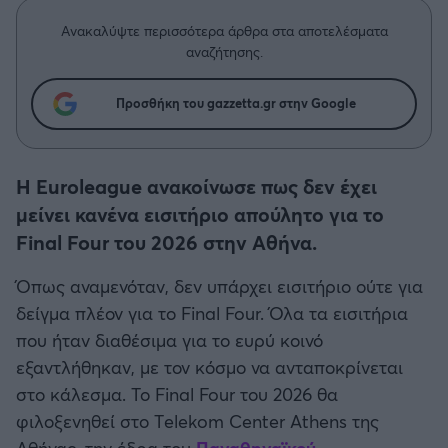
Η μητρότητα στον πάγκο
Δημήτρης Τσορμπατζόγλου
Συνεντεύξεις
Άρης
Ανακαλύψτε περισσότερα άρθρα στα αποτελέσματα
Μεγάλη μου Αγάπη
αναζήτησης.
Μια Ιστορία από την Πόλη
Λεβαδειακός
Προσθήκη του gazzetta.gr στην Google
ΟΦΗ
Η Euroleague ανακοίνωσε πως δεν έχει
Βόλος
μείνει κανένα εισιτήριο απούλητο για το
Final Four του 2026 στην Αθήνα.
Ατρόμητος Αθηνών
Όπως αναμενόταν, δεν υπάρχει εισιτήριο ούτε για
Κηφισιά
δείγμα πλέον για το Final Four. Όλα τα εισιτήρια
που ήταν διαθέσιμα για το ευρύ κοινό
Αστέρας Τρίπολης
εξαντλήθηκαν, με τον κόσμο να ανταποκρίνεται
στο κάλεσμα. Το Final Four του 2026 θα
Παναιτωλικός
φιλοξενηθεί στο Τelekom Center Athens της
Αθήνας, την έδρα του
Παναθηναϊκού
.