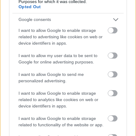
Purposes for which it was collected.
εβδομάδας μέσα από το υπερπλήρες Πρόγραμμα TV του
Opted Out
Gazzetta. Ακολούθησέ μας και στο
Google News
.
Google consents
I want to allow Google to enable storage
related to advertising like cookies on web or
ΔΙΑΒΑΣΕ ΑΚΟΜΗ:
device identifiers in apps.
ΜακΙντάιρ: Ευχήθηκε χρόνια πολλά στον Βεζένκοβ
I want to allow my user data to be sent to
Νέντοβιτς για Γουόκαπ: «Είναι από τους πιο... βρώμικους
Google for online advertising purposes.
παίκτες της EuroLeague, αλλά τόσο καλό παιδί!»
I want to allow Google to send me
personalized advertising.
Παναθηναϊκός - Ολυμπιακός: Κυριαρχία των «αιωνίων»
στα πρώτα power rankings
I want to allow Google to enable storage
related to analytics like cookies on web or
device identifiers in apps.
I want to allow Google to enable storage
8
related to functionality of the website or app.