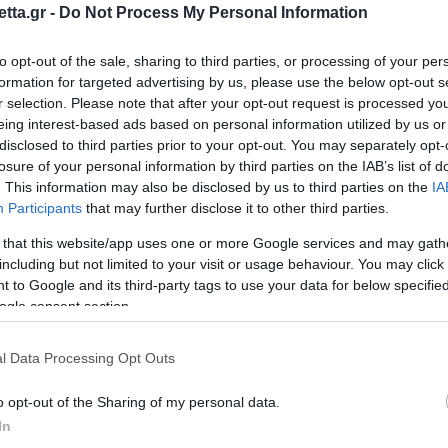
tta.gr -
Do Not Process My Personal Information
to opt-out of the sale, sharing to third parties, or processing of your per
formation for targeted advertising by us, please use the below opt-out s
θρα στα αποτελέσματα αναζήτησης.
r selection. Please note that after your opt-out request is processed y
eing interest-based ads based on personal information utilized by us or
disclosed to third parties prior to your opt-out. You may separately opt-
azzetta.gr στην Google
losure of your personal information by third parties on the IAB’s list of
. This information may also be disclosed by us to third parties on the
IA
Participants
that may further disclose it to other third parties.
ι πληροφορίες του Gazzetta,
 that this website/app uses one or more Google services and may gath
including but not limited to your visit or usage behaviour. You may click 
ΑΔ, λόγω των αποφάσεων του
 to Google and its third-party tags to use your data for below specifi
 Τζόουνς και το Super Cup.
ogle consent section.
l Data Processing Opt Outs
 τόσο
για τον Ταϊρίκ Τζόουνς
, όσο και
για το Super
 (Ανώτατο Συμβούλιο Επιλύσεως Αθλητικών
o opt-out of the Sharing of my personal data.
In