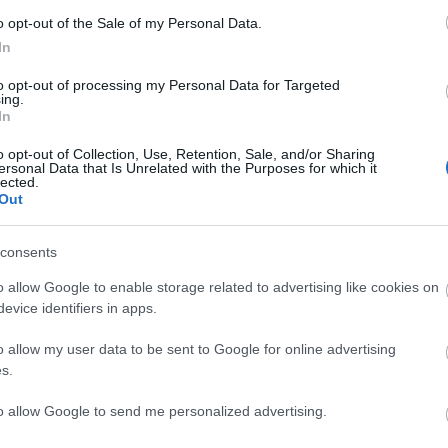
 στιγμές,
βάσει του βίντεο που υπάρχει
, τονίζουν
o opt-out of the Sale of my Personal Data.
ουνς
που έχει να κάνει με το «μεσαίο δάχτυλο»,
In
ημαίνει νίκη.
to opt-out of processing my Personal Data for Targeted
ing.
In
o opt-out of Collection, Use, Retention, Sale, and/or Sharing
ersonal Data that Is Unrelated with the Purposes for which it
lected.
Out
consents
o allow Google to enable storage related to advertising like cookies on
evice identifiers in apps.
o allow my user data to be sent to Google for online advertising
s.
to allow Google to send me personalized advertising.