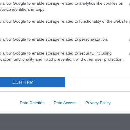
πόφαση για το πρόστιμο του Παναθηναϊκού για τη μη
o allow Google to enable storage related to analytics like cookies on
υ Ολυμπιακού τονίζουν ότι η προκήρυξη είναι
evice identifiers in apps.
 επόμενη διοργάνωση. Ουσιαστικά η εν λόγω
o allow Google to enable storage related to functionality of the website
ημιουργεί προδεδικασμένο για μελλοντικές
ψιν τις προκηρύξεις των πρωταθλημάτων.
o allow Google to enable storage related to personalization.
ΣΕΑΔ για τα παραπάνω και αν θα διαφοροποιήσει
o allow Google to enable storage related to security, including
cation functionality and fraud prevention, and other user protection.
CONFIRM
ιρότητας. Μάθε για όλους τους
live αγώνες σήμερα
και
βδομάδας μέσα από το υπερπλήρες Πρόγραμμα TV του
Data Deletion
Data Access
Privacy Policy