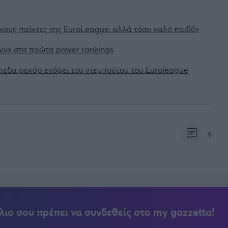
ικους παίκτες της EuroLeague, αλλά τόσο καλό παιδί!»
ων» στα πρώτα power rankings
ίπεδα ρεκόρ ενόψει του ντεμπούτου του Euroleague
9
λιο σου πρέπει να συνδεθείς στο my gazzetta!