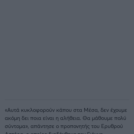
Άρσεναλ
Γιουβέντους
Μίλαν
Ίντερ
Μπάγερν Μονάχου
Παρί Σεν Ζερμέν
«Αυτά κυκλοφορούν κάπου στα Μέσα, δεν έχουμε
ακόμη δει ποια είναι η αλήθεια. Θα μάθουμε πολύ
σύντομα», απάντησε ο προπονητής του Ερυθρού
Αστέρα, ο οποίος διαδέχθηκε τον Γιάννη