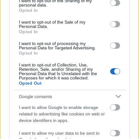
not limited to your visit or usage behaviour. You may click to
I want to opt-out of the Sharing of my
personal data.
σου πρέπει να συνδεθείς
grant or deny consent to Google and its third-party tags to
Opted In
use your data for below specified purposes in below Google
στο my gazzetta!
consent section.
I want to opt-out of the Sale of my
Personal Data.
Opted In
Εγγραφή
Σύνδεση
I want to opt-out of processing my
Personal Data for Targeted Advertising.
Opted In
I want to opt-out of Collection, Use,
Retention, Sale, and/or Sharing of my
Personal Data that Is Unrelated with the
Purposes for which it was collected.
Opted Out
Google consents
I want to allow Google to enable storage
related to advertising like cookies on web or
device identifiers in apps.
I want to allow my user data to be sent to