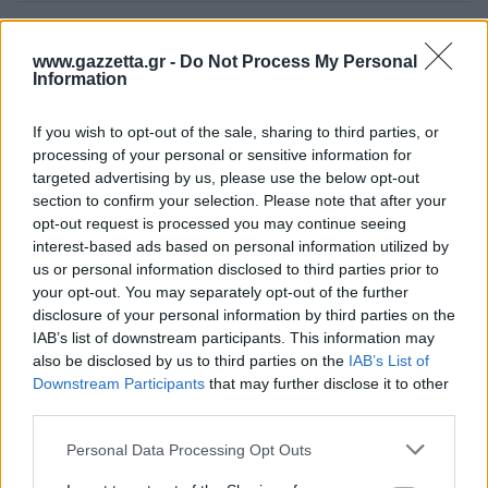
ΔΙΑΒΑΣΕ ΑΚΟΜΗ:
www.gazzetta.gr -
Do Not Process My Personal
Information
ΣΕΦ: Ο λόγος της ακύρωσης του διαγωνισμού και τι
σημαίνει η 10η Σεπτεμβρίου για την υπόθεση
If you wish to opt-out of the sale, sharing to third parties, or
processing of your personal or sensitive information for
ΣΕΦ: Επαναπροκηρύσσεται η ενεργειακή αναβάθμιση -
targeted advertising by us, please use the below opt-out
Γιατί ακυρώθηκε ο πρώτος διαγωνισμός
section to confirm your selection. Please note that after your
opt-out request is processed you may continue seeing
Ντόρσεϊ: Τα... έσταξε στην προπόνηση με 13/14 τρίποντα!
interest-based ads based on personal information utilized by
us or personal information disclosed to third parties prior to
your opt-out. You may separately opt-out of the further
disclosure of your personal information by third parties on the
Tags:
ΤΖΑΡΕΝΤ ΜΠΑΤΛΕΡ
IAB’s list of downstream participants. This information may
also be disclosed by us to third parties on the
IAB’s List of
Downstream Participants
that may further disclose it to other
third parties.
Please note that this website/app uses one or more Google
Personal Data Processing Opt Outs
services and may gather and store information including but
Για να προσθέσεις το σχόλιο