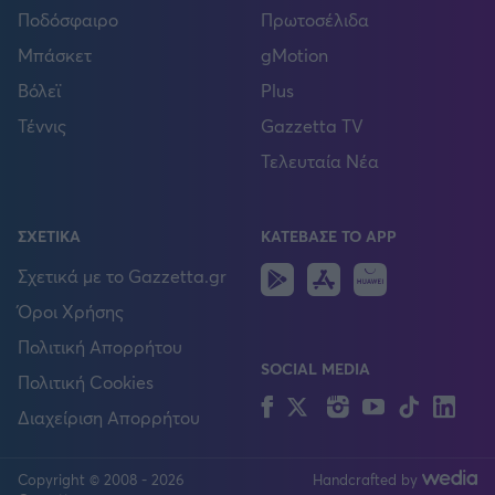
Ποδόσφαιρο
Πρωτοσέλιδα
Μπάσκετ
gMotion
Βόλεϊ
Plus
Τέννις
Gazzetta TV
Τελευταία Νέα
ΣΧΕΤΙΚΑ
ΚΑΤΕΒΑΣΕ ΤΟ APP
Android
IOS
Huawei
Σχετικά με το Gazzetta.gr
Όροι Χρήσης
Πολιτική Απορρήτου
SOCIAL MEDIA
Πολιτική Cookies
Facebook
Twitter
Instagram
YouTube
TikTok
Lin
Διαχείριση Απορρήτου
Copyright © 2008 - 2026
Handcrafted by
FOLLOW US