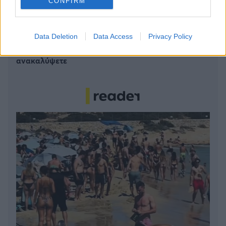
CONFIRM
Το καλά κρυμμένο μυστικό της Κρήτης: Το φαράγγι
των Αγίων και η μαγευτική παραλία στο Λιβυκό
Data Deletion
Data Access
Privacy Policy
6 γραφικά χωριά των Κυκλάδων που αξίζει να
ανακαλύψετε