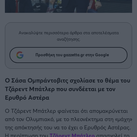
Η μητρότητα στον πάγκο
Δημήτρης Τσορμπατζόγλου
Συνεντεύξεις
Άρης
Μεγάλη μου Αγάπη
Μια Ιστορία από την Πόλη
Λεβαδειακός
Ανακαλύψτε περισσότερα άρθρα στα αποτελέσματα
αναζήτησης.
ΟΦΗ
Προσθήκη του gazzetta.gr στην Google
Βόλος
Ατρόμητος Αθηνών
Ο Σάσα Ομπράντοβιτς σχολίασε το θέμα του
Τζάρεντ Μπάτλερ που συνδέεται με τον
Κηφισιά
Ερυθρό Αστέρα
Αστέρας Τρίπολης
Ο Τζάρεντ Μπάτλερ φαίνεται ότι απομακρύνεται
από τον Ολυμπιακό, με το πλεονέκτημα στη «μάχη»
Παναιτωλικός
της απόκτησής του να το έχει ο Ερυθρός Αστέρας.
Η περίπτωση του
Τζάρεντ Μπάτλερ
απασχολεί το