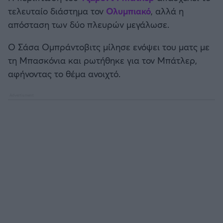
Καλαμάτα
τελευταίο διάστημα
τον
Ολυμπιακό
, αλλά η
απόσταση των δύο πλευρών μεγάλωσε.
Ηρακλής
Ο Σάσα Ομπράντοβιτς μίλησε ενόψει του ματς με
τη Μπασκόνια και ρωτήθηκε για τον Μπάτλερ,
Μπαρτσελόνα
αφήνοντας το θέμα ανοιχτό.
Ρεάλ Μαδρίτης
Ατλέτικο Μαδρίτης
Μάντσεστερ Γιουνάιτεντ
Μάντσεστερ Σίτι
Λίβερπουλ
Τσέλσι