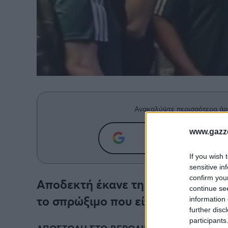
Ανακαλύψτε περισσότερα άρ
www.gazze
Προσθήκη του g
If you wish 
sensitive in
confirm you
Αποδεκτή έκανε τη συγγνώμη του 
continue se
το σπρώξιμο που είχε δεχθεί κατά
information 
further disc
participants