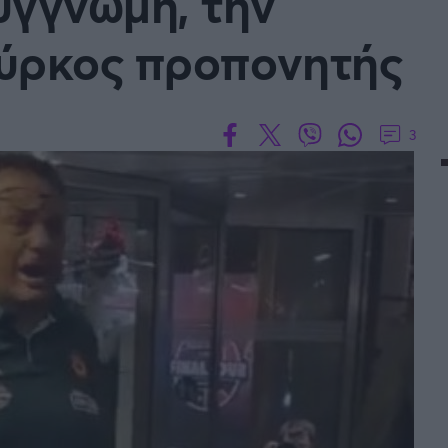
υγγνώμη, την
ούρκος προπονητής
3