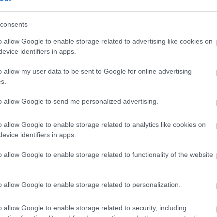
ας
ήταν άμεση ενώ το επεισόδιο θεωρήθηκε λήξαν
consents
κός AKTOR
μετά και τις απαραίτητες εξηγήσεις
o allow Google to enable storage related to advertising like cookies on
evice identifiers in apps.
υνομικός που είχε σπρώξει τον τεχνικό των
o allow my user data to be sent to Google for online advertising
νώμη. Συγκεκριμένα (του) εξήγησε ότι ήθελε απλά
s.
δέχεται τη συγγνώμη.
to allow Google to send me personalized advertising.
o allow Google to enable storage related to analytics like cookies on
evice identifiers in apps.
o allow Google to enable storage related to functionality of the website
o allow Google to enable storage related to personalization.
o allow Google to enable storage related to security, including