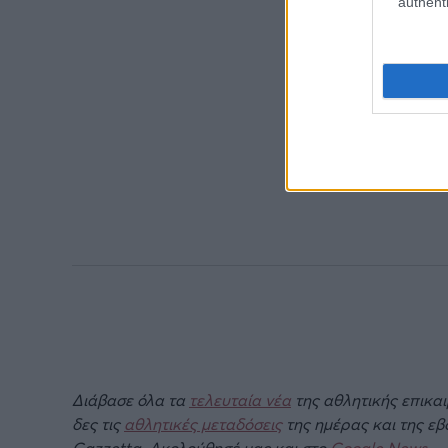
authenti
Διάβασε όλα τα
τελευταία νέα
της αθλητικής επικα
δες τις
αθλητικές μεταδόσεις
της ημέρας και της ε
Gazzetta. Ακολούθησέ μας και στο
Google News
.