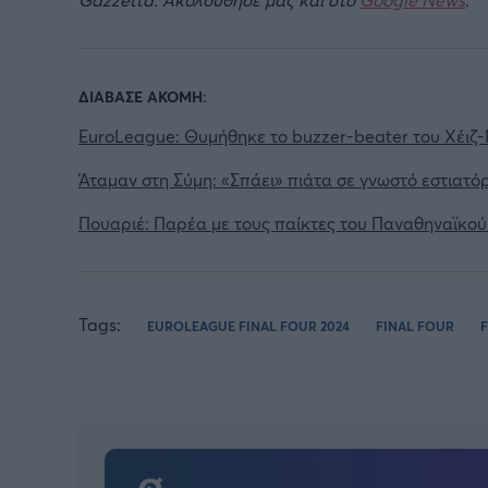
ΔΙΑΒΑΣΕ ΑΚΟΜΗ:
EuroLeague: Θυμήθηκε το buzzer-beater του Χέιζ-
Άταμαν στη Σύμη: «Σπάει» πιάτα σε γνωστό εστιατόρ
Πουαριέ: Παρέα με τους παίκτες του Παναθηναϊκο
Tags:
EUROLEAGUE FINAL FOUR 2024
FINAL FOUR