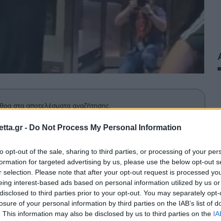
θρα στα αποτελέσματα αναζήτησης.
tta.gr -
Do Not Process My Personal Information
azzetta.gr στην Google
to opt-out of the sale, sharing to third parties, or processing of your per
formation for targeted advertising by us, please use the below opt-out s
r selection. Please note that after your opt-out request is processed y
αστυνομικού ο Εργκίν Αταμάν μετά
eing interest-based ads based on personal information utilized by us or
 τη διάρκεια της έντασης.
disclosed to third parties prior to your opt-out. You may separately opt-
losure of your personal information by third parties on the IAB’s list of
. This information may also be disclosed by us to third parties on the
IA