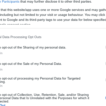
ρης
Participants
that may further disclose it to other third parties.
 that this website/app uses one or more Google services and may gath
 μετά την άφιξή της στο ξενοδοχείο. Όπως είναι
including but not limited to your visit or usage behaviour. You may click 
πό φραστική επίθεση φιλάθλων της
 to Google and its third-party tags to use your data for below specifi
έλεσμα να οξυνθούν αρκετά τα πνεύματα.
ogle consent section.
l Data Processing Opt Outs
o opt-out of the Sharing of my personal data.
In
o opt-out of the Sale of my Personal Data.
In
to opt-out of processing my Personal Data for Targeted
ing.
In
o opt-out of Collection, Use, Retention, Sale, and/or Sharing
ersonal Data that Is Unrelated with the Purposes for which it
lected.
Out