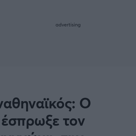
FOLLOW US
αναθηναϊκός: Ο
 έσπρωξε τον