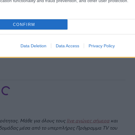
cation functionality and fraud prevention, and other user protection.
CONFIRM
Data Deletion
Data Access
Privacy Policy
ιρότητας. Μάθε για όλους τους
live αγώνες σήμερα
και
βδομάδας μέσα από το υπερπλήρες Πρόγραμμα TV του