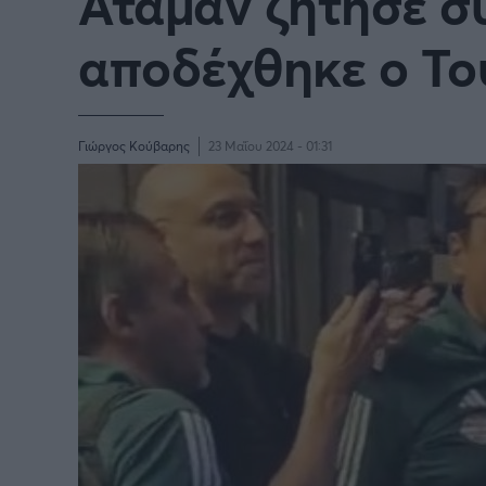
Αταμάν ζήτησε σ
αποδέχθηκε ο Τ
Γιώργος Κούβαρης
23 Μαΐου 2024 - 01:31