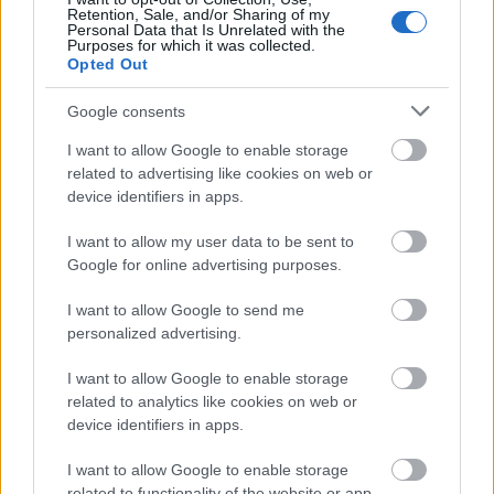
Maevious7
Retention, Sale, and/or Sharing of my
30/11/2023 - 09:31
Personal Data that Is Unrelated with the
Alex Ferguson
Purposes for which it was collected.
Opted Out
Στην καλύτερη του σεζόν δεν έκανε τίποτα σε
κρίσιμα παιχνίδια. Εκτός τόπου και χρόνου σε
Google consents
όλο το F8. Όποιον ρωτήσεις τι θυμάται από
τον Ντόρσευ είναι τις καλές του εμφανίσεις
I want to allow Google to enable storage
σε έναν τελικό κυπέλλου και το τελευταίο
related to advertising like cookies on web or
αγώνα πρωταθλήματος με τον διαλυμένο
device identifiers in apps.
ΠΑΟ. Όπου απλά έκανε ένα ξέσπασμα για 5
λεπτά. Δεν τον θυμάται κανείς για κανέναν
I want to allow my user data to be sent to
άλλο λόγο. Όχι ότι είναι κακός. Αλλά δεν
Google for online advertising purposes.
αξίζει τον κόπο.
Απάντησε
0
Likes
I want to allow Google to send me
0
Απαντήσεις
personalized advertising.
I want to allow Google to enable storage
related to analytics like cookies on web or
stedelik
28/11/2023 - 11:45
device identifiers in apps.
Γιατί έφυγε τότε ο Βεζένκωφ, αφού ήταν όλα
τέλεια;
I want to allow Google to enable storage
related to functionality of the website or app.