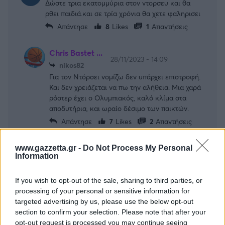
Δώστε τρια εκατομμύρια στον ντορσευ και θα
ρθει παιδιά.και σε τρία χρόνια θα χετε φαληρισει
Απάντησε
8
Likes
1
Απαντήσεις
Chris Bastet ...
28/11/2023 - 14:09
nikos82
Για τον Ντόρσει νομίζω δεν υπάρχει επιστροφή.
Και δεν χρειάζεται να πω την αλήθεια. Μια χαρά
ρόστερ έχει ο Ολυμπιακός, καλό κλίμα στα
αποδυτήρια, και ωραίο δέσιμο των παικτών.
Απάντησε
7
Likes
2
Απαντήσεις
tsoumis
www.gazzetta.gr -
Do Not Process My Personal
28/11/2023 - 15:01
Information
Chris Bastet 40
Για τον ΠΑΟ εννοεί να τα δώσει
If you wish to opt-out of the sale, sharing to third parties, or
Απάντησε
1
Likes
0
Απαντήσεις
processing of your personal or sensitive information for
targeted advertising by us, please use the below opt-out
Alex Ferguson
section to confirm your selection. Please note that after your
28/11/2023 - 14:50
Chris Bastet 40
opt-out request is processed you may continue seeing