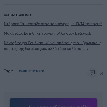
ΔΙΑΒΑΣΕ ΑΚΟΜΗ:
Ντόρσεϊ: Τα... έσταξε στην προπόνηση με 13/14 τρίποντα!
ΜακΙντάιρ: Ευχήθηκε χρόνια πολλά στον Βεζένκοβ
Νέντοβιτς για Γουόκαπ: «Είναι από τους πιο... βρώμικους
παίκτες της EuroLeague, αλλά τόσο καλό παιδί!»
Tags:
ΦΙΛΙΠ ΠΕΤΡΟΥΣΕΦ
36