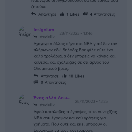
Ναι. Αφού οι Αγγελόπουλοι θα του έδιναν όσα
ζητούσε
Απάντησε
1
Likes
4
Απαντήσεις
insignium
28/11/2023 - 13:46
stedelik
Αχαχαχα ο άλλος πήγε στο NBA γιατί δεν τον
πλήρωναν εδώ δηλαδη; Βρε φίλε ούτε ένα
καλό τρολάρισμα δεν μπορείς να κάνεις και
κάθεσαι και σχολιάζεις σε ότι άρθρο του
Ολυμπιακού βρεις.
Απάντησε
10
Likes
0
Απαντήσεις
Ένας αλλά Λεω...
28/11/2023 - 13:25
stedelik
Αφού κατάλαβες τι έγραψες, τι το συνεχίζεις.
ΝΒΑ σου έγραψαν και εσύ γράφεις για
χρήματα. Που ούτε και εκεί μπορούν οι
Ευρωπαίοι να τους κοντράρουν.