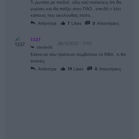
Τι ρωτάτε ρε παιδιά , εδω εσύ πιστεύεις ότι θα
γυρίσει και θα παίξει στον ΠΑΟ , επειδή τ λέει
κάποιος που ακολουθας πίστα….
Απάντησε
7
Likes
0
Απαντήσεις
1337
28/11/2023 - 11:53
stedelik
Εσένα αν σου πρότεινε συμβολαιο το NBA.. τι θα
εκανες;
Απάντησε
19
Likes
0
Απαντήσεις