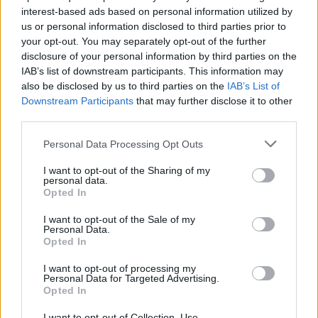
interest-based ads based on personal information utilized by
Μια χαρά ταιριάζει στην θέση του Μακισικ ας
us or personal information disclosed to third parties prior to
πούμε για του χρόνου με 3ετες όμως. Ακόμα
your opt-out. You may separately opt-out of the further
και στη θέση του Κανααν. Μιλάμε για τον
disclosure of your personal information by third parties on the
Μπαρτζωκα προπονητή που μ αυτόν ο Ντορσευ
IAB’s list of downstream participants. This information may
έκανε την καλύτερη του σεζόν.
also be disclosed by us to third parties on the
IAB’s List of
Απάντησε
1
Likes
1
Απαντήσεις
Downstream Participants
that may further disclose it to other
third parties.
Please note that this website/app uses one or more Google
Personal Data Processing Opt Outs
services and may gather and store information including but
not limited to your visit or usage behaviour. You may click to
I want to opt-out of the Sharing of my
personal data.
grant or deny consent to Google and its third-party tags to
Opted In
use your data for below specified purposes in below Google
consent section.
I want to opt-out of the Sale of my
Personal Data.
Opted In
I want to opt-out of processing my
Personal Data for Targeted Advertising.
Opted In
I want to opt-out of Collection, Use,