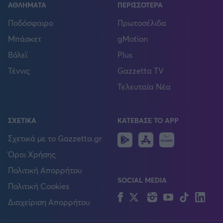
ΑΘΛΗΜΑΤΑ
ΠΕΡΙΣΣΟΤΕΡΑ
Ποδόσφαιρο
Πρωτοσέλιδα
Μπάσκετ
gMotion
Βόλεϊ
Plus
Τέννις
Gazzetta TV
Τελευταία Νέα
ΣΧΕΤΙΚΑ
ΚΑΤΕΒΑΣΕ ΤΟ APP
Android
IOS
Huawei
Σχετικά με το Gazzetta.gr
Όροι Χρήσης
Πολιτική Απορρήτου
SOCIAL MEDIA
Πολιτική Cookies
Facebook
Twitter
Instagram
YouTube
TikTok
Lin
Διαχείριση Απορρήτου