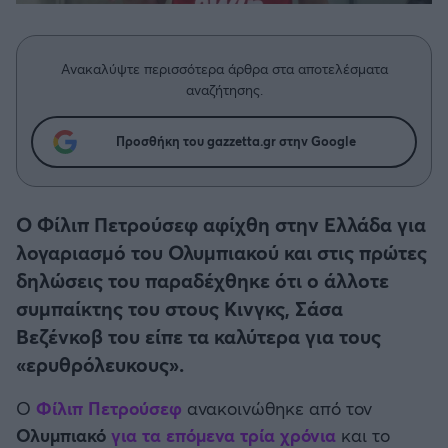
Η μητρότητα στον πάγκο
Δημήτρης Τσορμπατζόγλου
Συνεντεύξεις
Άρης
Μεγάλη μου Αγάπη
Ανακαλύψτε περισσότερα άρθρα στα αποτελέσματα
Μια Ιστορία από την Πόλη
Λεβαδειακός
αναζήτησης.
ΟΦΗ
Προσθήκη του gazzetta.gr στην Google
Βόλος
Ο Φίλιπ Πετρούσεφ αφίχθη στην Ελλάδα για
Ατρόμητος Αθηνών
λογαριασμό του Ολυμπιακού και στις πρώτες
δηλώσεις του παραδέχθηκε ότι ο άλλοτε
Κηφισιά
συμπαίκτης του στους Κινγκς, Σάσα
Βεζένκοβ του είπε τα καλύτερα για τους
Αστέρας Τρίπολης
«ερυθρόλευκους».
Ο
Φίλιπ Πετρούσεφ
ανακοινώθηκε από τον
Παναιτωλικός
Ολυμπιακό
για τα επόμενα τρία χρόνια
και το