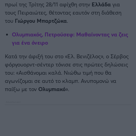
πρωί της Τρίτης 28/11 αφίχθη στην
Ελλάδα
για
Καλαμάτα
τους Πειραιώτες, θέτοντας εαυτόν στη διάθεση
του
Γιώργου Μπαρτζώκα
.
Ηρακλής
Ολυμπιακός, Πετρούσεφ: Μαθαίνοντας να ζεις
Μπαρτσελόνα
για ένα όνειρο
Ρεάλ Μαδρίτης
Κατά την άφιξή του στο «Ελ. Βενιζέλος», ο Σέρβος
φόργουορντ-σέντερ τόνισε στις πρώτες δηλώσεις
Ατλέτικο Μαδρίτης
του: «Αισθάνομαι καλά. Νιώθω τιμή που θα
αγωνίζομαι σε αυτό το κλαμπ. Ανυπομονώ να
Μάντσεστερ Γιουνάιτεντ
παίξω με τον
Ολυμπιακό
».
Μάντσεστερ Σίτι
Λίβερπουλ
Τσέλσι