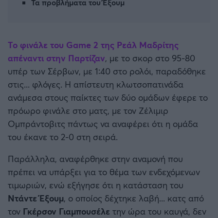
Τα προβλήματα του Έξουμ
Καλαμάτα
Ηρακλής
Το φινάλε του Game 2 της Ρεάλ Μαδρίτης
απέναντι στην Παρτίζαν
, με το σκορ στο 95-80
Μπαρτσελόνα
υπέρ των Σέρβων, με 1:40 στο ρολόι, παραδόθηκε
στις... φλόγες. Η απίστευτη κλωτσοπατινάδα
Ρεάλ Μαδρίτης
ανάμεσα στους παίκτες των δύο ομάδων έφερε το
πρόωρο φινάλε στο ματς, με τον Ζέλιμιρ
Ατλέτικο Μαδρίτης
Ομπράντοβιτς πάντως να αναφέρει ότι η ομάδα
του έκανε το 2-0 στη σειρά.
Μάντσεστερ Γιουνάιτεντ
Παράλληλα, αναφέρθηκε στην αναμονή που
Μάντσεστερ Σίτι
πρέπει να υπάρξει για το θέμα των ενδεχόμενων
τιμωριών, ενώ εξήγησε ότι η κατάσταση του
Λίβερπουλ
Ντάντε Έξουμ
, ο οποίος δέχτηκε λαβή... κατς από
τον
Γκέρσον Γιαμπουσέλε
την ώρα του καυγά, δεν
Τσέλσι