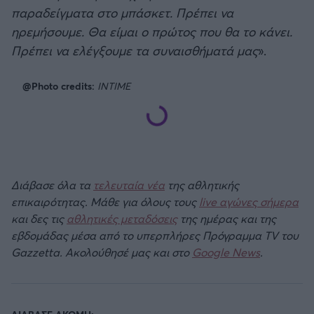
παραδείγματα στο μπάσκετ. Πρέπει να
ηρεμήσουμε. Θα είμαι ο πρώτος που θα το κάνει.
Πρέπει να ελέγξουμε τα συναισθήματά μας
».
@Photo credits:
INTIME
Διάβασε όλα τα
τελευταία νέα
της αθλητικής
επικαιρότητας. Μάθε για όλους τους
live αγώνες σήμερα
και δες τις
αθλητικές μεταδόσεις
της ημέρας και της
εβδομάδας μέσα από το υπερπλήρες Πρόγραμμα TV του
Gazzetta. Ακολούθησέ μας και στο
Google News
.