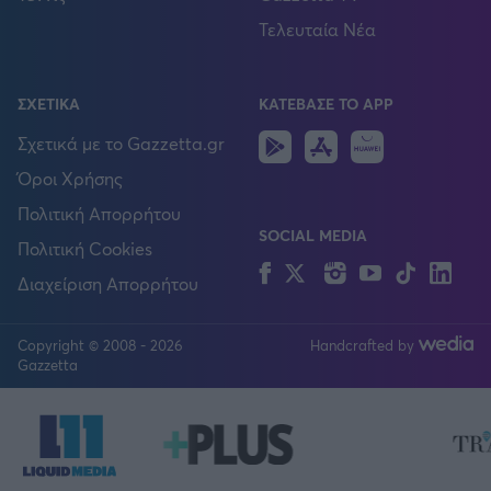
Τελευταία Νέα
ΣΧΕΤΙΚΑ
ΚΑΤΕΒΑΣΕ ΤΟ APP
Android
IOS
Huawei
Σχετικά με το Gazzetta.gr
Όροι Χρήσης
Πολιτική Απορρήτου
SOCIAL MEDIA
Πολιτική Cookies
Facebook
Twitter
Instagram
YouTube
TikTok
Lin
Διαχείριση Απορρήτου
Copyright © 2008 - 2026
Handcrafted by
FOLLOW US
Gazzetta