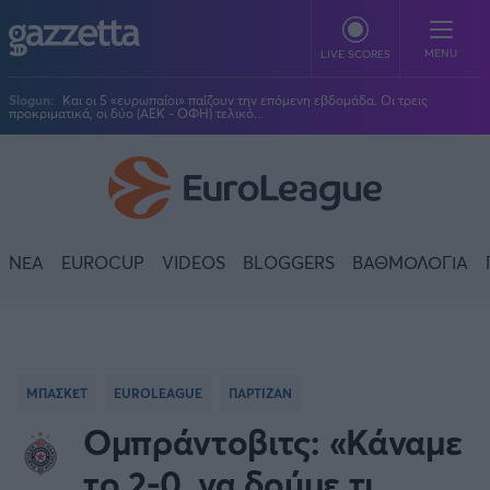
Παράκαμψη προς το κυρίως περιεχόμενο
MENU
LIVE SCORES
Slogun:
Και οι 5 «ευρωπαίοι» παίζουν την επόμενη εβδομάδα. Οι τρεις
προκριματικά, οι δύο (ΑΕΚ - ΟΦΗ) τελικό...
ΠΟΔΟΣΦΑΙΡΟ
Stoiximan Super League
ΜΠΑΣΚΕΤ
Super League 2
Stoiximan GBL
ΒΟΛΕΪ
ΝΕΑ
EUROCUP
VIDEOS
BLOGGERS
ΒΑΘΜΟΛΟΓΙΑ
Champions League
EuroLeague
Novibet Volley League
ΑΛΛΑ ΣΠΟΡ
Europa League
Champions League
Volley League Γυναικών
Τένις
PLUS
Conference League
NBA
Pre League
Χάντμπολ
Πολιτική
Κύπελλο Ελλάδας
Εθνική Μπάσκετ
BLOGGERS
Κύπελλο Ανδρών
ΜΠΑΣΚΕΤ
EUROLEAGUE
ΠΑΡΤΙΖΑΝ
Πόλο
Κοινωνία
Premier League
Elite League
Νίκος Αθανασίου
GMOTION
Κύπελλο Γυναικών
Ομπράντοβιτς: «Κάναμε
Διεθνή
Στίβος
La Liga
Δημήτρης Βέργος
Α1 Γυναικών
GMotion F1
Champions League
Viral
το 2-0, να δούμε τι
ΠΡΩΤΟΣΕΛΙΔΑ
Γυμναστική
Serie A
Βασίλης Βλαχόπουλος
Κύπελλο Ελλάδος