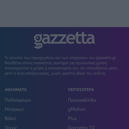
Το σύνολο του περιεχομένου και των υπηρεσιών του gazzetta.gr
διατίθεται στους επισκέπτες αυστηρά για προσωπική χρήση.
Απαγορεύεται η χρήση ή επανεκπομπή του, σε οποιοδήποτε μέσο,
μετά ή άνευ επεξεργασίας, χωρίς γραπτή άδεια του εκδότη.
ΑΘΛΗΜΑΤΑ
ΠΕΡΙΣΣΟΤΕΡΑ
Ποδόσφαιρο
Πρωτοσέλιδα
Μπάσκετ
gMotion
Βόλεϊ
Plus
Τέννις
Gazzetta TV