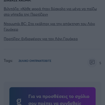
ΔΙΑΒΑΣΕ ΑΚΟΜΗ:
Βιλντόζα: «Κάθε φορά ήταν δύσκολο για μένα να παίζω
στο γήπεδο της Παρτίζαν»
Ντουμπάι BC: Στο «κόλπο» για την απόκτηση του Λόνι
Γουόκερ
Παρτίζαν: Ενδιαφέρον για τον Λόνι Γουόκερ
Tags:
ΖΕΛΙΚΟ ΟΜΠΡΑΝΤΟΒΙΤΣ
5
Για να προσθέσεις το σχόλιο
σου πρέπει να συνδεθείς