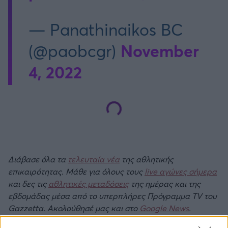
— Panathinaikos BC
November
(@paobcgr)
4, 2022
Διάβασε όλα τα
τελευταία νέα
της αθλητικής
επικαιρότητας. Μάθε για όλους τους
live αγώνες σήμερα
και δες τις
αθλητικές μεταδόσεις
της ημέρας και της
εβδομάδας μέσα από το υπερπλήρες Πρόγραμμα TV του
Gazzetta. Ακολούθησέ μας και στο
Google News
.