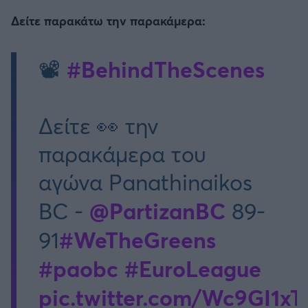
Δείτε παρακάτω την παρακάμερα:
#BehindTheScenes
📽
Δείτε 👀 την
παρακάμερα του
αγώνα Panathinaikos
@PartizanBC
BC -
89-
#WeTheGreens
91
#paobc
#EuroLeague
pic.twitter.com/Wc9GI1x