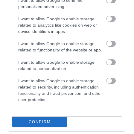
I want to allow Google to send me
personalized advertising.
I want to allow Google to enable storage
related to analytics like cookies on web or
device identifiers in apps.
I want to allow Google to enable storage
related to functionality of the website or app.
I want to allow Google to enable storage
related to personalization.
I want to allow Google to enable storage
related to security, including authentication
functionality and fraud prevention, and other
Πέρα από τη Λισαβόνα: 10 μαγευτικοί προορισμοί
user protection.
της Πορτογαλίας
Το καλά κρυμμένο μυστικό της Κρήτης: Το φαράγγι
CONFIRM
των Αγίων και η μαγευτική παραλία στο Λιβυκό