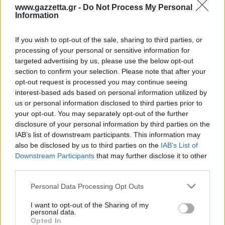
www.gazzetta.gr -
Do Not Process My Personal
Information
ΔΙΑΒΑΣΕ ΑΚΟΜΗ:
If you wish to opt-out of the sale, sharing to third parties, or
Γιαννακόπουλος: «Όταν σου πετάνε μία μικρή πέτρα
processing of your personal or sensitive information for
τους... καταστρέφεις»
targeted advertising by us, please use the below opt-out
section to confirm your selection. Please note that after your
Φρανσίσκο για Έβανς: «Ακόμα υπάρχει ανθρωπιά!»
opt-out request is processed you may continue seeing
interest-based ads based on personal information utilized by
Παναθηναϊκός: Το καλοκαιρινό post του Γιαμπουσέλε με
us or personal information disclosed to third parties prior to
τους νέους συμπαίκτες του
your opt-out. You may separately opt-out of the further
disclosure of your personal information by third parties on the
IAB’s list of downstream participants. This information may
also be disclosed by us to third parties on the
IAB’s List of
Downstream Participants
that may further disclose it to other
third parties.
Για να προσθέσεις το σχόλιο
Please note that this website/app uses one or more Google
Personal Data Processing Opt Outs
σου πρέπει να συνδεθείς
services and may gather and store information including but
not limited to your visit or usage behaviour. You may click to
I want to opt-out of the Sharing of my
στο my gazzetta!
personal data.
grant or deny consent to Google and its third-party tags to
Opted In