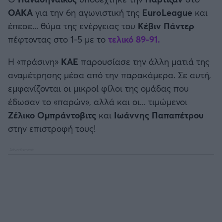
Καλαμάτα
ΟΑΚΑ
για την 6η αγωνιστική της
EuroLeague
και
έπεσε... θύμα της ενέργειας του
Κέβιν Πάντερ
Ηρακλής
πέφτοντας στο 1-5 με το
τελικό 89-91.
Μπαρτσελόνα
Η «πράσινη»
ΚΑΕ
παρουσίασε την άλλη ματιά της
αναμέτρησης μέσα από την παρακάμερα. Σε αυτή,
Ρεάλ Μαδρίτης
εμφανίζονται οι μικροί φίλοι της ομάδας που
έδωσαν το «παρών», αλλά και οι... τιμώμενοι
Ατλέτικο Μαδρίτης
Ζέλικο Ομπράντοβιτς
και
Ιωάννης
Παπαπέτρου
στην επιστροφή τους!
Μάντσεστερ Γιουνάιτεντ
Μάντσεστερ Σίτι
Λίβερπουλ
Τσέλσι