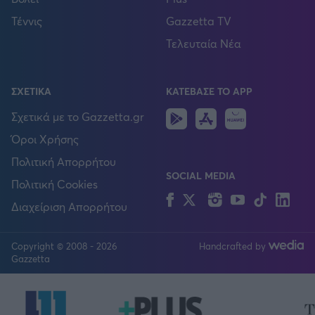
Τέννις
Gazzetta TV
Τελευταία Νέα
ΣΧΕΤΙΚΑ
ΚΑΤΕΒΑΣΕ ΤΟ APP
Android
IOS
Huawei
Σχετικά με το Gazzetta.gr
Όροι Χρήσης
Πολιτική Απορρήτου
SOCIAL MEDIA
Πολιτική Cookies
Facebook
Twitter
Instagram
YouTube
TikTok
Lin
Διαχείριση Απορρήτου
Copyright © 2008 - 2026
Handcrafted by
FOLLOW US
Gazzetta