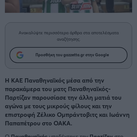
Η μητρότητα στον πάγκο
Δημήτρης Τσορμπατζόγλου
Συνεντεύξεις
Άρης
Μεγάλη μου Αγάπη
Μια Ιστορία από την Πόλη
Λεβαδειακός
Ανακαλύψτε περισσότερα άρθρα στα αποτελέσματα
αναζήτησης.
ΟΦΗ
Προσθήκη του gazzetta.gr στην Google
Βόλος
Ατρόμητος Αθηνών
Η ΚΑΕ Παναθηναϊκός μέσα από την
παρακάμερα του ματς Παναθηναϊκός-
Κηφισιά
Παρτίζαν παρουσίασε την άλλη ματιά του
αγώνα με τους μικρούς φίλους και την
Αστέρας Τρίπολης
επιστροφή Ζέλικο Ομπράντοβιτς και Ιωάννη
Παπαπέτρου στο ΟΑΚΑ.
Παναιτωλικός
Ο
Παναθηναϊκός
υποδέχτηκε την
Παρτίζαν
στο