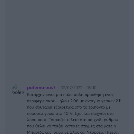
poIemarxos7
02/07/2022 - 09:10
Καταρχην ειναι μια πολυ καλη προσθηκη ενος
περιφερειακου ψηλου 2.06 με ανοιγμα χεριων 2.11
που σουταρει εξαιρετικα απο το τριποντο με
ποσοστο γυρω στο 40%. Εχει και παιχνιδι στο
λοου ποστ. Ταιριαζει τελεια στο παιχνιδι ρυθμου
που θελει να παιζει καποιες στιγμες στα ματς ο
Μπαρτζωκας. 5αδα με Σλουκα, Ντορσευ, Πιτερς,