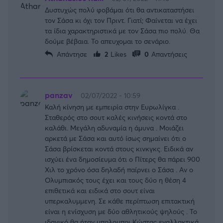
Δυστυχώς πολύ φοβάμαι ότι θα αντικαταστήσει
τον Σάσα κι όχι τον Πριντ. Γιατί; Φαίνεται να έχει
τα ίδια χαρακτηριστικά με τον Σάσα πιο πολύ. Θα
δούμε βέβαια. Το απευχομαι το σενάριο.
Απάντησε
2
Likes
0
Απαντήσεις
panzav
02/07/2022 - 10:59
Καλή κίνηση με εμπειρία στην Ευρωλίγκα .
Σταθερός στο σουτ καλές κινήσεις κοντά στο
καλάθι. Μεγάλη αδυναμία η άμυνα . Μοιάζει
αρκετά με Σάσα και αυτό ίσως σημαίνει ότι ο
Σάσα βρίσκεται κοντά στους κινκγκς. Ειδικά αν
ισχύει ένα δημοσίευμα ότι ο Πίτερς θα πάρει 900
Χιλ το χρόνο όσα δηλαδή παίρνει ο Σάσα . Αν ο
Ολυμπιακός τους έχει και τους δύο η θέση 4
επιθετικά και ειδικά στο σουτ είναι
υπερκαλυμμενη. Σε κάθε περίπτωση επιτακτική
είναι η ενίσχυση με δύο αθλητικούς ψηλούς . Το
ιδανικό θα ήταν μπολομποι Κώστας εναλλακτικά