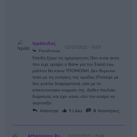
Ιερόσυλος
02/07/2022 - 13:05
Ρarafronas
Επειδη ξερω τις ημερομηνιες (δεν ειναι αυτη
που ειχε γραψει ο Bane για τον Σασα) εγω
μαλλον θα κανω ΥΠΟΜΟΝΗ. Δεν θυμωνω
τοσο με τις κινησεις της ομαδας (Πιστεψε με
δεν γινεται διαφορετικα), οσο με το
επικοινωνιακο κομματι της. Δηθεν πουλαει
διαρκειας και εχει κανει ολο τον κοσμο να
γκρινιαζει.
Απάντησε
1
Likes
0
Απαντήσεις
Athanasios Ru...
02/07/2022 - 11:48