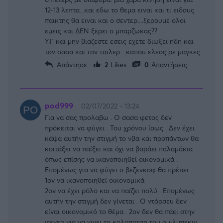
12-13 λεπτα...και εδω το θεμα ειναι και τι ειδους
παικτης θα ειναι και ο σεντερ....ξερουμε ολοι
εμεις και ΔΕΝ ξερει ο μπαρζωκας??
Υ.Γ και μην βιαζεστε εσεις εχετε διωξει ηδη και
τον σασα και τον ταιλερ....καπου ελεος ρε μαγκες.
Απάντησε
2
Likes
0
Απαντήσεις
pod999
02/07/2022 - 13:24
Για να σας προλαβω . Ο σασα φετος δεν
πρόκειται να φύγει . Του χρόνου ίσως . Δεν έχει
κάψα αυτήν την στιγμή το νβα και προπάντων θα
κοιτάξει να παίξει και όχι να βαράει παλαμάκια
όπως επίσης να ικανοποιηθεί οικονομικά .
Επομένως για να φύγει ο βεζενκοφ θα πρέπει :
1ον να ικανοποιηθεί οικονομικά
2ον να έχει ρόλο και να παίζει πολύ . Επομένως
αυτήν την στιγμή δεν γίνεται . Ο ντόρσευ δεν
είναι οικονομικό το θέμα . 2ον δεν θα πάει στην
φενερ για να γινει το κολοποτση του ουιλμπεκιν .