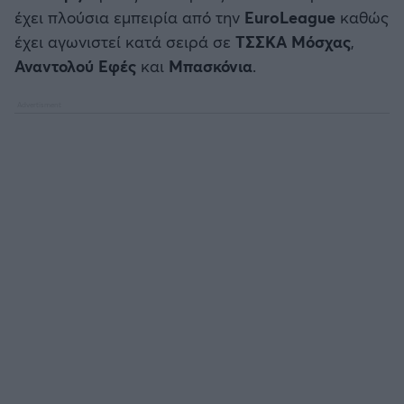
Καλαμάτα
έχει πλούσια εμπειρία από την
EuroLeague
καθώς
έχει αγωνιστεί κατά σειρά σε
ΤΣΣΚΑ Μόσχας
,
Ηρακλής
Αναντολού
Εφές
και
Μπασκόνια
.
Μπαρτσελόνα
Ρεάλ Μαδρίτης
Ατλέτικο Μαδρίτης
Μάντσεστερ Γιουνάιτεντ
Μάντσεστερ Σίτι
Λίβερπουλ
Τσέλσι