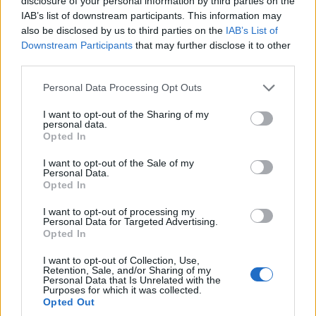
disclosure of your personal information by third parties on the
Απάντησε
2
Likes
0
Απαντήσεις
IAB’s list of downstream participants. This information may
also be disclosed by us to third parties on the
IAB’s List of
Downstream Participants
that may further disclose it to other
third parties.
Please note that this website/app uses one or more Google
Personal Data Processing Opt Outs
services and may gather and store information including but
not limited to your visit or usage behaviour. You may click to
I want to opt-out of the Sharing of my
personal data.
grant or deny consent to Google and its third-party tags to
Opted In
use your data for below specified purposes in below Google
consent section.
I want to opt-out of the Sale of my
Personal Data.
Opted In
I want to opt-out of processing my
Personal Data for Targeted Advertising.
Opted In
1925 Legend 7
02/07/2022 - 12:23
Για να γίνω γραφικος:
I want to opt-out of Collection, Use,
Retention, Sale, and/or Sharing of my
Personal Data that Is Unrelated with the
1: Γουοκαπ Σλουκας Λουτζης
Purposes for which it was collected.
2: Ντόρσεϊ ΜακΚισικ Λαρετζακης
Opted Out