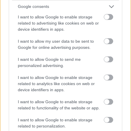
3: Παπανικολάου Χαουαρντ (της Βιλερμπάν)
4: Βεζενκοφ Πιτερς
Google consents
5: Φαλ Χασαν Αντετοκούμπο
I want to allow Google to enable storage
related to advertising like cookies on web or
7 Έλληνες 6 ξένοι
device identifiers in apps.
I want to allow my user data to be sent to
3 προσθήκες δηλαδή, οικονομικές (Χάουαρντ
Google for online advertising purposes.
Πίτερς Αντετοκούμπο)
I want to allow Google to send me
Ολα τα λεφτα Ντόρσεϊ Βεζενκοφ. Οσο παίζουν
personalized advertising.
αυτοί, η ομάδα θα χει στόχο το φαιναλ φορ.
Απάντησε
1
Likes
0
Απαντήσεις
I want to allow Google to enable storage
related to analytics like cookies on web or
device identifiers in apps.
Nasos
02/07/2022 - 12:13
I want to allow Google to enable storage
η αποκτηση του πετερς ειναι για αντικατασταση
related to functionality of the website or app.
του πριντι και του σαρλ.
δεν εχει καμια σχεση με τον σασα....οι σακραμεντο
I want to allow Google to enable storage
εχουν κλεισει στις θεσεις 4 και 5.
related to personalization.