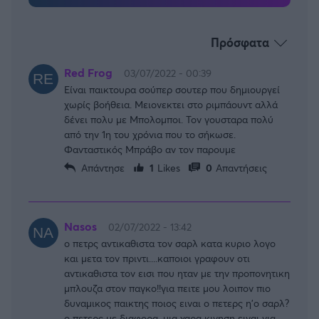
Πρόσφατα
Red Frog
03/07/2022 - 00:39
Είναι παικτουρα σούπερ σουτερ που δημιουργεί
χωρίς βοήθεια. Μειονεκτει στο ριμπάουντ αλλά
δένει πολυ με Μπολομποι. Τον γουσταρα πολύ
από την 1η του χρόνια που το σήκωσε.
Φανταστικός Μπράβο αν τον παρουμε
Απάντησε
1
Likes
0
Απαντήσεις
Nasos
02/07/2022 - 13:42
ο πετρς αντικαθιστα τον σαρλ κατα κυριο λογο
και μετα τον πριντι....καποιοι γραφουν οτι
αντικαθιστα τον εισι που ηταν με την προπονητικη
μπλουζα στον παγκο!!για πειτε μου λοιπον πιο
δυναμικος παικτης ποιος ειναι ο πετερς η'ο σαρλ?
ο πετερς με διαφορα. μια χαρα κινηση ειναι για