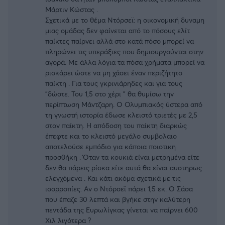
Μάρτιν Κώστας .
Σχετικά με το θέμα Ντόρσεϊ: η οικονομική δυναμη
μιας ομάδας δεν φαίνεται από το πόσους ελίτ
παίκτες παίρνει αλλά στο κατά πόσο μπορεί να
πληρώνει τις υπεράξιες που δημιουργούνται στην
αγορά. Με άλλα λόγια τα πόσα χρήματα μπορεί να
ρισκάρει ώστε να μη χάσει έναν περιζήτητο
παίκτη . Για τους γκρινιάρηδες και για τους
"δώστε. Του 1,5 στο χέρι " θα θυμίσω την
περίπτωση Μάντζαρη. Ο Ολυμπιακός ύστερα από
τη γνωστή ιστορία έδωσε κλειστό τριετές με 2,5
στον παίκτη. Η απόδοση του παίκτη διαρκώς
έπεφτε και το κλειστό μεγάλο συμβολαιο
αποτελούσε εμπόδιο για κάποια ποιοτικη
προσθήκη . Όταν τα κουκιά είναι μετρημένα είτε
δεν θα πάρεις ρίσκα είτε αυτά θα είναι αυστηρως
ελεγχόμενα . Και κάτι ακόμα σχετικά με τις
ισορροπίες. Αν ο Ντόρσεϊ πάρει 1,5 εκ. Ο Σάσα
που έπαζε 30 λεπτά και βγήκε στην καλύτερη
πεντάδα της Ευρωλίγκας γίνεται να παίρνει 600
Χιλ λιγότερα ?