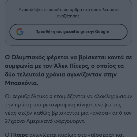
Η μητρότητα στον πάγκο
Δημήτρης Τσορμπατζόγλου
Συνεντεύξεις
Άρης
Ανακαλύψτε περισσότερα άρθρα στα αποτελέσματα
Μεγάλη μου Αγάπη
αναζήτησης.
Μια Ιστορία από την Πόλη
Λεβαδειακός
Προσθήκη του gazzetta.gr στην Google
ΟΦΗ
Ο Ολυμπιακός φέρεται να βρίσκεται κοντά σε
Βόλος
συμφωνία με τον Άλεκ Πίτερς, ο οποίος τα
δύο τελευταία χρόνια αγωνίζονταν στην
Ατρόμητος Αθηνών
Μπασκόνια.
Κηφισιά
Οι «ερυθρόλευκοι» ετοιμάζονται να ολοκληρώσουν
την πρώτη του μεταγραφική κίνηση ενόψει της
Αστέρας Τρίπολης
νέας σεζόν καθώς βρίσκονται μια «ανάσα» από τον
27χρονο Αμερικανό φόργουορντ.
Παναιτωλικός
Ο
Πίτερς
αγωνίζεται κυρίως στο «τέσσερα» και