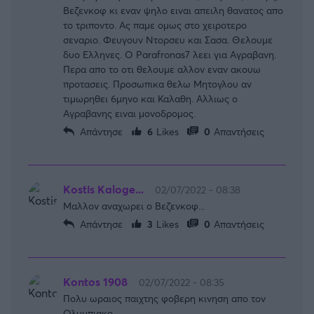
Βεζενκοφ κι εναν ψηλο ειναι απειλη θανατος απο
το τριποντο. Ας παμε ομως στο χειροτερο
σεναριο. Φευγουν Ντορσευ και Σασα. Θελουμε
δυο Ελληνες. Ο Parafronas7 λεει για Αγραβανη.
Περα απο το οτι θελουμε αλλον εναν ακουω
προτασεις. Προσωπικα θελω Μητογλου αν
τιμωρηθει 6μηνο και Καλαθη. Αλλιως ο
Αγραβανης ειναι μονοδρομος.
Απάντησε
6
Likes
0
Απαντήσεις
Kostis Kaloge...
02/07/2022 - 08:38
Μαλλον αναχωρει ο Βεζενκοφ...
Απάντησε
3
Likes
0
Απαντήσεις
Kontos 1908
02/07/2022 - 08:35
Πολυ ωραιος παιχτης φοβερη κινηση απο τον
Ολυμπιακο.