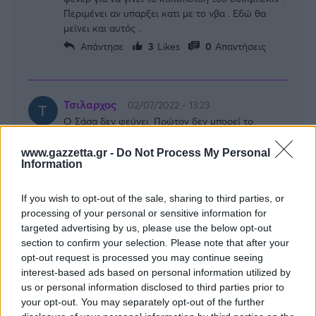
Περιμένει αν υπαρξει κατι με το νβα . Εδώ θα
μείνει και αυτός .
Απάντησε
3
Likes
0
Απαντήσεις
Τσιλαρχος
02/07/2022 - 13:23
Ο Σάσα δεν φεύγει. Πρώτον δεν μπορεί το
Σακραμέντο να του δώσει το συμβόλαιο που
θέλει. Με κάτω από 4.000.000 δολλάρια δεν
www.gazzetta.gr -
Do Not Process My Personal
Information
πάει. Τα οποία καθαρά είναι κάτω από 2.000.000
δολλάρια. Δεύτερον δεν γίνεται να του εγγυηθούν
χρόνο και σοβαρό ρόλο.
If you wish to opt-out of the sale, sharing to third parties, or
Απάντησε
3
Likes
0
Απαντήσεις
processing of your personal or sensitive information for
targeted advertising by us, please use the below opt-out
section to confirm your selection. Please note that after your
opt-out request is processed you may continue seeing
Ιερόσυλος
02/07/2022 - 12:29
interest-based ads based on personal information utilized by
us or personal information disclosed to third parties prior to
Αντε να δω ποτε θα ληξει η τιμωρια μου. Εως
your opt-out. You may separately opt-out of the further
τοτε δεν πιστευω τιποτα..... χαχαχαχα