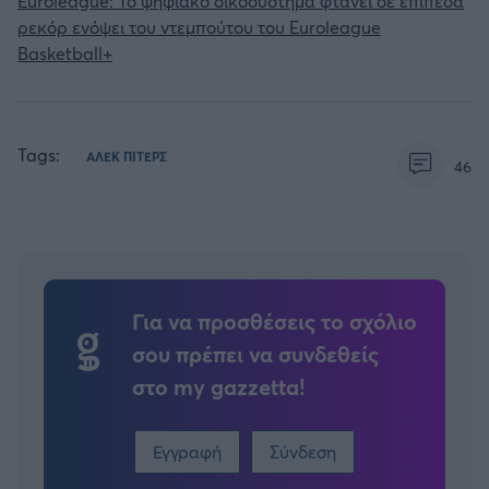
Euroleague: Το ψηφιακό οικοσύστημα φτάνει σε επίπεδα
ρεκόρ ενόψει του ντεμπούτου του Euroleague
Basketball+
Tags:
ΑΛΕΚ ΠΙΤΕΡΣ
46
Για να προσθέσεις το σχόλιο
σου πρέπει να συνδεθείς
στο my gazzetta!
Εγγραφή
Σύνδεση