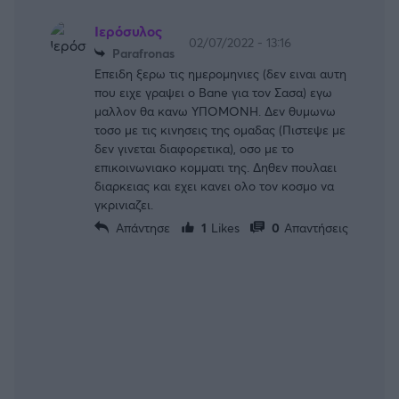
Ιερόσυλος
02/07/2022 - 13:16
Ρarafronas
Επειδη ξερω τις ημερομηνιες (δεν ειναι αυτη
που ειχε γραψει ο Bane για τον Σασα) εγω
μαλλον θα κανω ΥΠΟΜΟΝΗ. Δεν θυμωνω
τοσο με τις κινησεις της ομαδας (Πιστεψε με
δεν γινεται διαφορετικα), οσο με το
επικοινωνιακο κομματι της. Δηθεν πουλαει
διαρκειας και εχει κανει ολο τον κοσμο να
γκρινιαζει.
Απάντησε
1
Likes
0
Απαντήσεις