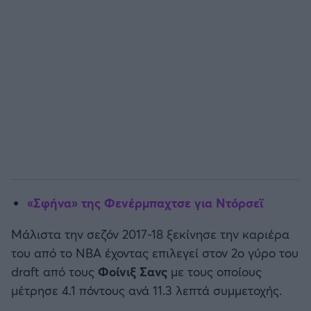
Άρσεναλ
Γιουβέντους
Μίλαν
Ίντερ
Μπάγερν Μονάχου
«Σφήνα» της Φενέρμπαχτσε για Ντόρσεϊ
Παρί Σεν Ζερμέν
Μάλιστα την σεζόν 2017-18 ξεκίνησε την καριέρα
του από το ΝΒΑ έχοντας επιλεγεί στον 2ο γύρο του
draft από τους
Φοίνιξ Σανς
με τους οποίους
μέτρησε 4.1 πόντους ανά 11.3 λεπτά συμμετοχής.