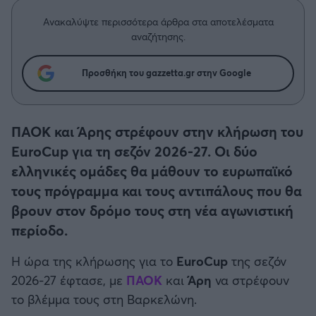
Η μητρότητα στον πάγκο
Δημήτρης Τσορμπατζόγλου
Συνεντεύξεις
Άρης
Ανακαλύψτε περισσότερα άρθρα στα αποτελέσματα
Μεγάλη μου Αγάπη
αναζήτησης.
Μια Ιστορία από την Πόλη
Λεβαδειακός
Προσθήκη του gazzetta.gr στην Google
ΟΦΗ
ΠΑΟΚ και Άρης στρέφουν στην κλήρωση του
Βόλος
EuroCup για τη σεζόν 2026-27. Οι δύο
ελληνικές ομάδες θα μάθουν το ευρωπαϊκό
Ατρόμητος Αθηνών
τους πρόγραμμα και τους αντιπάλους που θα
βρουν στον δρόμο τους στη νέα αγωνιστική
Κηφισιά
περίοδο.
Αστέρας Τρίπολης
Η ώρα της κλήρωσης για το
EuroCup
της σεζόν
2026-27 έφτασε, με
ΠΑΟΚ
και
Άρη
να στρέφουν
Παναιτωλικός
το βλέμμα τους στη Βαρκελώνη.