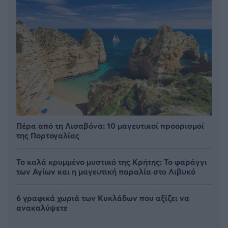
Πέρα από τη Λισαβόνα: 10 μαγευτικοί προορισμοί
της Πορτογαλίας
Το καλά κρυμμένο μυστικό της Κρήτης: Το φαράγγι
των Αγίων και η μαγευτική παραλία στο Λιβυκό
6 γραφικά χωριά των Κυκλάδων που αξίζει να
ανακαλύψετε