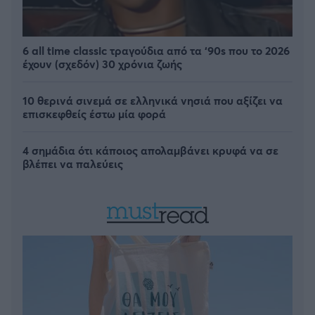
6 all time classic τραγούδια από τα ‘90s που το 2026
έχουν (σχεδόν) 30 χρόνια ζωής
10 θερινά σινεμά σε ελληνικά νησιά που αξίζει να
επισκεφθείς έστω μία φορά
4 σημάδια ότι κάποιος απολαμβάνει κρυφά να σε
βλέπει να παλεύεις