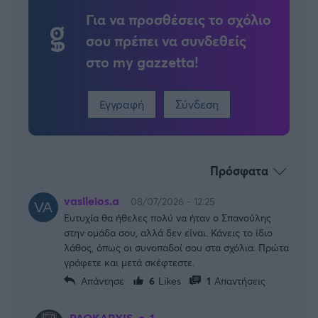
Για να προσθέσεις το σχόλιο
σου πρέπει να συνδεθείς
στο my gazzetta!
Εγγραφή
Σύνδεση
Πρόσφατα
vasileios.a
08/07/2026 - 12:25
Ευτυχία θα ήθελες πολύ να ήταν ο Σπανούλης
στην ομάδα σου, αλλά δεν είναι. Κάνεις το ίδιο
λάθος, όπως οι συνοπαδοί σου στα σχόλια. Πρώτα
γράφετε και μετά σκέφτεστε.
Απάντησε
6
Likes
1
Απαντήσεις
PAOKARXIS_o_1...