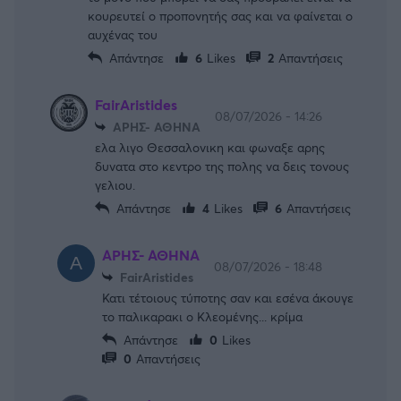
κουρευτεί ο προπονητής σας και να φαίνεται ο
αυχένας του
Απάντησε
6
Likes
2
Απαντήσεις
FairAristides
08/07/2026 - 14:26
ΑΡΗΣ- ΑΘΗΝΑ
ελα λιγο Θεσσαλονικη και φωναξε αρης
δυνατα στο κεντρο της πολης να δεις τονους
γελιου.
Απάντησε
4
Likes
6
Απαντήσεις
ΑΡΗΣ- ΑΘΗΝΑ
08/07/2026 - 18:48
FairAristides
Κατι τέτοιους τύποτης σαν και εσένα άκουγε
το παλικαρακι ο Κλεομένης... κρίμα
Απάντησε
0
Likes
0
Απαντήσεις