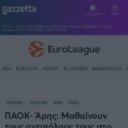
Παράκαμψη προς το κυρίως περιεχόμενο
MENU
LIVE SCORES
Slogun:
Και οι 5 «ευρωπαίοι» παίζουν την επόμενη εβδομάδα. Οι τρεις
προκριματικά, οι δύο (ΑΕΚ - ΟΦΗ) τελικό...
ΠΟΔΟΣΦΑΙΡΟ
Stoiximan Super League
ΜΠΑΣΚΕΤ
Super League 2
Stoiximan GBL
ΒΟΛΕΪ
ΝΕΑ
EUROCUP
VIDEOS
BLOGGERS
ΒΑΘΜΟΛΟΓΙΑ
Champions League
EuroLeague
Novibet Volley League
ΑΛΛΑ ΣΠΟΡ
Europa League
Champions League
Volley League Γυναικών
Τένις
PLUS
Conference League
NBA
Pre League
Χάντμπολ
Πολιτική
Κύπελλο Ελλάδας
Εθνική Μπάσκετ
BLOGGERS
Κύπελλο Ανδρών
ΜΠΑΣΚΕΤ
EUROCUP
ΑΡΗΣ
ΠΑΟΚ
Πόλο
Κοινωνία
Premier League
Elite League
Νίκος Αθανασίου
GMOTION
Κύπελλο Γυναικών
ΠΑΟΚ- Άρης: Μαθαίνουν
Διεθνή
Στίβος
La Liga
Δημήτρης Βέργος
Α1 Γυναικών
GMotion F1
Champions League
Viral
τους αντιπάλους τους στο
ΠΡΩΤΟΣΕΛΙΔΑ
Γυμναστική
Serie A
Βασίλης Βλαχόπουλος
Κύπελλο Ελλάδος