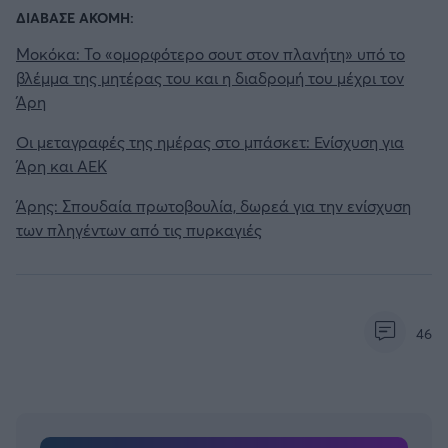
ΔΙΑΒΑΣΕ ΑΚΟΜΗ:
Μοκόκα: Το «ομορφότερο σουτ στον πλανήτη» υπό το
βλέμμα της μητέρας του και η διαδρομή του μέχρι τον
Άρη
Οι μεταγραφές της ημέρας στο μπάσκετ: Ενίσχυση για
Άρη και ΑΕΚ
Άρης: Σπουδαία πρωτοβουλία, δωρεά για την ενίσχυση
των πληγέντων από τις πυρκαγιές
46