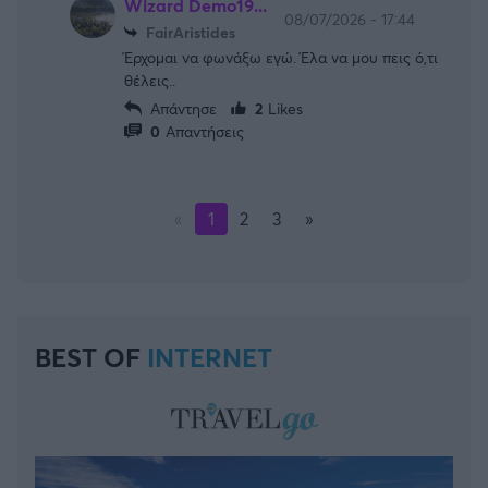
Wizard Demo19...
08/07/2026 - 17:44
FairAristides
Έρχομαι να φωνάξω εγώ. Έλα να μου πεις ό,τι
θέλεις..
Απάντησε
2
Likes
0
Απαντήσεις
«
1
2
3
»
BEST OF
INTERNET