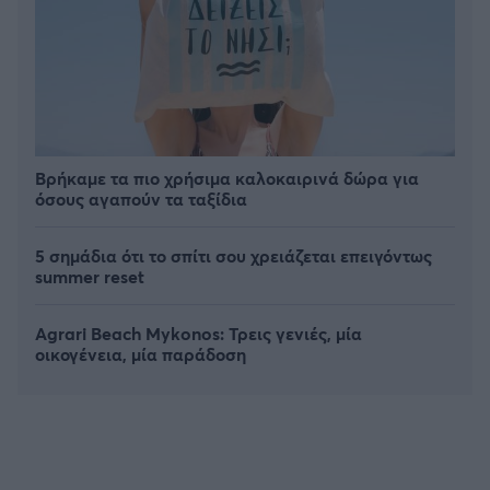
Βρήκαμε τα πιο χρήσιμα καλοκαιρινά δώρα για
όσους αγαπούν τα ταξίδια
5 σημάδια ότι το σπίτι σου χρειάζεται επειγόντως
summer reset
Agrari Beach Mykonos: Τρεις γενιές, μία
οικογένεια, μία παράδοση