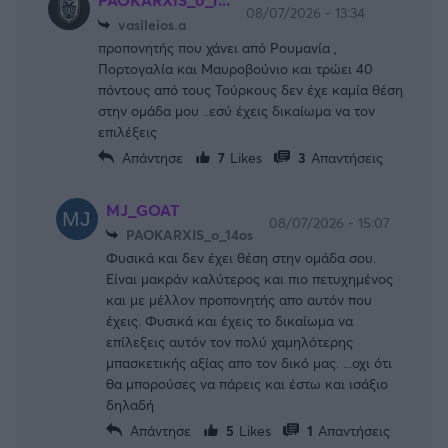
08/07/2026 - 13:34
vasileios.a
προπονητής που χάνει από Ρουμανία ,
Πορτογαλία και Μαυροβούνιο και τρώει 40
πόντους από τους Τούρκους δεν έχε καμία θέση
στην ομάδα μου ..εσύ έχεις δικαίωμα να τον
επιλέξεις
Απάντησε
7
Likes
3
Απαντήσεις
MJ_GOAT
08/07/2026 - 15:07
PAOKARXIS_o_14os
Φυσικά και δεν έχει θέση στην ομάδα σου.
Είναι μακράν καλύτερος και πιο πετυχημένος
και με μέλλον προπονητής απο αυτόν που
έχεις. Φυσικά και έχεις το δικαίωμα να
επίλεξεις αυτόν τον πολύ χαμηλότερης
μπασκετικής αξίας απο τον δικό μας. ...οχι ότι
θα μπορούσες να πάρεις και έστω και ισάξιο
δηλαδή
Απάντησε
5
Likes
1
Απαντήσεις