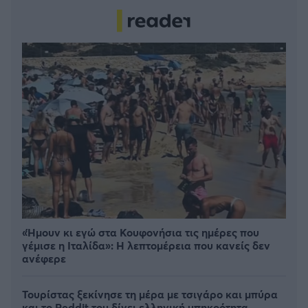
«Ήμουν κι εγώ στα Κουφονήσια τις ημέρες που
γέμισε η Ιταλίδα»: Η λεπτομέρεια που κανείς δεν
ανέφερε
Τουρίστας ξεκίνησε τη μέρα με τσιγάρο και μπύρα
και το Reddit του δίνει ελληνική υπηκοότητα