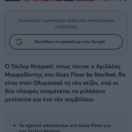
Η μητρότητα στον πάγκο
Δημήτρης Τσορμπατζόγλου
Συνεντεύξεις
Άρης
Μεγάλη μου Αγάπη
Ανακαλύψτε περισσότερα άρθρα στα αποτελέσματα
Μια Ιστορία από την Πόλη
Λεβαδειακός
αναζήτησης.
ΟΦΗ
Προσθήκη του gazzetta.gr στην Google
Βόλος
Ο Τάιλερ Ντόρσεϊ, όπως τόνισε ο Αχιλλέας
Ατρόμητος Αθηνών
Μαυροδόντης στο Gazz Floor by Novibet, θα
είναι στον Ολυμπιακό τη νέα σεζόν, ενώ οι
Κηφισιά
δύο πλευρές αναμένεται να μιλήσουν
μετέπειτα για ένα νέο συμβόλαιο.
Αστέρας Τρίπολης
Παναιτωλικός
Το σχετικό απόσπασμα στο Gazz Floor για
τον Τάιλερ Ντόρσε: