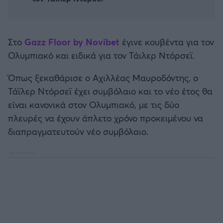
Καλαμάτα
Ηρακλής
Στο
Gazz Floor by Novibet
έγινε κουβέντα για τον
Ολυμπιακό και ειδικά για τον Τάιλερ Ντόρσεϊ.
Μπαρτσελόνα
Όπως ξεκαθάρισε ο Αχιλλέας Μαυροδόντης, ο
Ρεάλ Μαδρίτης
Τάϊλερ Ντόρσεϊ έχει συμβόλαιο και το νέο έτος θα
είναι κανονικά στον Ολυμπιακό, με τις δύο
Ατλέτικο Μαδρίτης
πλευρές να έχουν άπλετο χρόνο προκειμένου να
διαπραγματευτούν νέο συμβόλαιο.
Μάντσεστερ Γιουνάιτεντ
Μάντσεστερ Σίτι
Λίβερπουλ
Τσέλσι