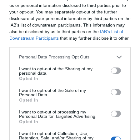
us or personal information disclosed to third parties prior to
ΣΕΦ: Επαναπροκηρύσσεται η ενεργειακή αναβάθμιση -
your opt-out. You may separately opt-out of the further
disclosure of your personal information by third parties on the
Γιατί ακυρώθηκε ο πρώτος διαγωνισμός
IAB’s list of downstream participants. This information may
Ντόρσεϊ: Τα... έσταξε στην προπόνηση με 13/14 τρίποντα!
also be disclosed by us to third parties on the
IAB’s List of
Downstream Participants
that may further disclose it to other
third parties.
Please note that this website/app uses one or more Google
Personal Data Processing Opt Outs
Tags:
ΜΕΤΑΓΡΑΦΕΣ
services and may gather and store information including but
7
not limited to your visit or usage behaviour. You may click to
I want to opt-out of the Sharing of my
ΜΕΤΑΓΡΑΦΕΣ ΟΛΥΜΠΙΑΚΟΣ
personal data.
grant or deny consent to Google and its third-party tags to
Opted In
ΜΕΤΑΓΡΑΦΕΣ ΟΛΥΜΠΙΑΚΟΣ ΜΠΑΣΚΕΤ
use your data for below specified purposes in below Google
consent section.
I want to opt-out of the Sale of my
GAZZ FLOOR
ΤΑΙΛΕΡ ΝΤΟΡΣΕΙ
Personal Data.
Opted In
I want to opt-out of processing my
Personal Data for Targeted Advertising.
Opted In
Για να προσθέσεις το σχόλιο
I want to opt-out of Collection, Use,
Retention, Sale, and/or Sharing of my