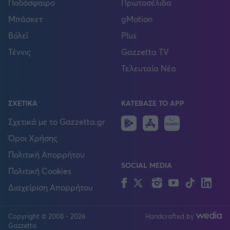
Ποδόσφαιρο
Πρωτοσέλιδα
Μπάσκετ
gMotion
Βόλεϊ
Plus
Τέννις
Gazzetta TV
Τελευταία Νέα
ΣΧΕΤΙΚΑ
ΚΑΤΕΒΑΣΕ ΤΟ APP
Android
IOS
Huawei
Σχετικά με το Gazzetta.gr
Όροι Χρήσης
Πολιτική Απορρήτου
SOCIAL MEDIA
Πολιτική Cookies
Facebook
Twitter
Instagram
YouTube
TikTok
Lin
Διαχείριση Απορρήτου
Copyright © 2008 - 2026
Handcrafted by
FOLLOW US
Gazzetta