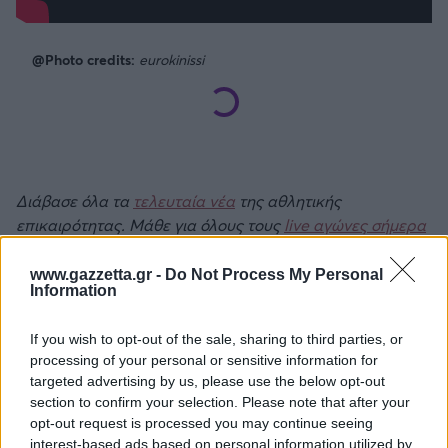
@Photo credits:
eurokinissi
Διάβασε όλα τα
τελευταία νέα
της αθλητικής
επικαιρότητας. Μάθε για όλους τους
live αγώνες σήμερα
και δες τις
αθλητικές μεταδόσεις
της ημέρας και της
εβδομάδας μέσα από το υπερπλήρες Πρόγραμμα TV του
www.gazzetta.gr -
Do Not Process My Personal
Information
Gazzetta. Ακολούθησέ μας και στο
Google News
.
If you wish to opt-out of the sale, sharing to third parties, or
processing of your personal or sensitive information for
targeted advertising by us, please use the below opt-out
ΔΙΑΒΑΣΕ ΑΚΟΜΗ:
section to confirm your selection. Please note that after your
ΣΕΦ: Ο λόγος της ακύρωσης του διαγωνισμού και τι
opt-out request is processed you may continue seeing
σημαίνει η 10η Σεπτεμβρίου για την υπόθεση
interest-based ads based on personal information utilized by