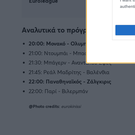
Euroleague
authenti
Αναλυτικά το πρόγραμμα της 31ης
20:00: Μονακό - Ολυμπιακός
21:00: Ντουμπάι - Μπασκόνια
21:30: Μπάγερν - Αναντολού Εφές
21:45: Ρεάλ Μαδρίτης - Βαλένθια
22:00: Παναθηναϊκός - Ζάλγκιρις
22:00: Παρί - Βιλερμπάν
@Photo credits:
eurokinissi