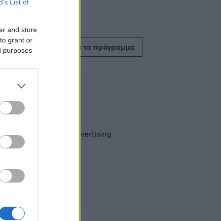
B’s List of
er and store
to grant or
Δείτε όλο το πρόγραμμα
ed purposes