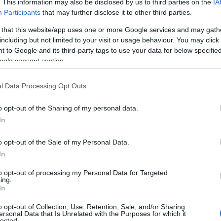
. This information may also be disclosed by us to third parties on the
IA
Participants
that may further disclose it to other third parties.
ής:
 that this website/app uses one or more Google services and may gath
including but not limited to your visit or usage behaviour. You may click 
 to Google and its third-party tags to use your data for below specifi
ogle consent section.
03, 20:00) για την 31η αγωνιστική της
EuroLeague
,
 να κάνει το 2/2 επί γαλλικού εδάφους. Στον
l Data Processing Opt Outs
πανούλη
οι
Μονεγάσκοι
, καλούνται να
πικρατεί στο
Πριγκιπάτο
και να αφήσουν τα
o opt-out of the Sharing of my personal data.
άρων
γραμμών
.
In
 Λεσόρ
, ο
Παναθηναϊκός
ευελπιστεί να επιστρέψει
o opt-out of the Sale of my Personal Data.
), προκειμένου να ελπίζει για την πρόκριση προς τα
In
 φινάλε της κανονικής διάρκειας.
to opt-out of processing my Personal Data for Targeted
ing.
In
o opt-out of Collection, Use, Retention, Sale, and/or Sharing
ersonal Data that Is Unrelated with the Purposes for which it
lected.