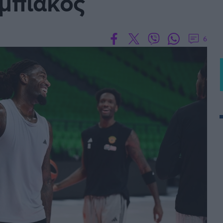
υμπιακός
6