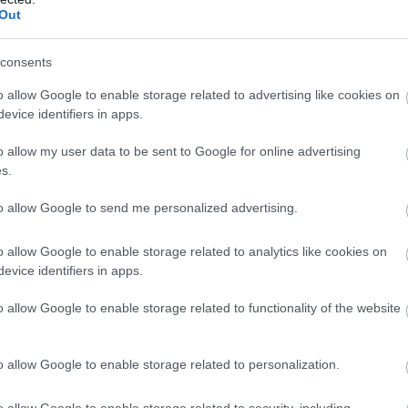
Out
consents
o allow Google to enable storage related to advertising like cookies on
evice identifiers in apps.
o allow my user data to be sent to Google for online advertising
s.
to allow Google to send me personalized advertising.
βαθμολογικού πίνακα με ρεκόρ 16 νίκες και 14
o allow Google to enable storage related to analytics like cookies on
evice identifiers in apps.
o allow Google to enable storage related to functionality of the website
o allow Google to enable storage related to personalization.
ο ματς της
o allow Google to enable storage related to security, including