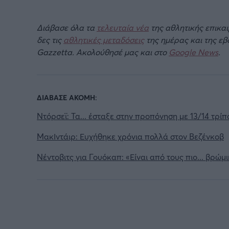
Διάβασε όλα τα
τελευταία νέα
της αθλητικής επικα
δες τις
αθλητικές μεταδόσεις
της ημέρας και της ε
Gazzetta. Ακολούθησέ μας και στο
Google News
.
ΔΙΑΒΑΣΕ ΑΚΟΜΗ:
Ντόρσεϊ: Τα... έσταξε στην προπόνηση με 13/14 τρίπ
ΜακΙντάιρ: Ευχήθηκε χρόνια πολλά στον Βεζένκοβ
Νέντοβιτς για Γουόκαπ: «Είναι από τους πιο... βρώμ