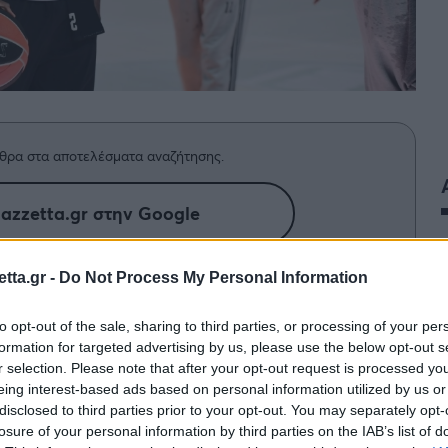
θρα στα αποτελέσματα αναζήτησης.
azzetta.gr στην Google
tta.gr -
Do Not Process My Personal Information
νάνε την 31η αγωνιστική με τους
to opt-out of the sale, sharing to third parties, or processing of your per
ουν το 2/2 στη Γαλλία και τους
formation for targeted advertising by us, please use the below opt-out s
 νίκες στο comeback του Ματίας
r selection. Please note that after your opt-out request is processed y
eing interest-based ads based on personal information utilized by us or
disclosed to third parties prior to your opt-out. You may separately opt-
losure of your personal information by third parties on the IAB’s list of