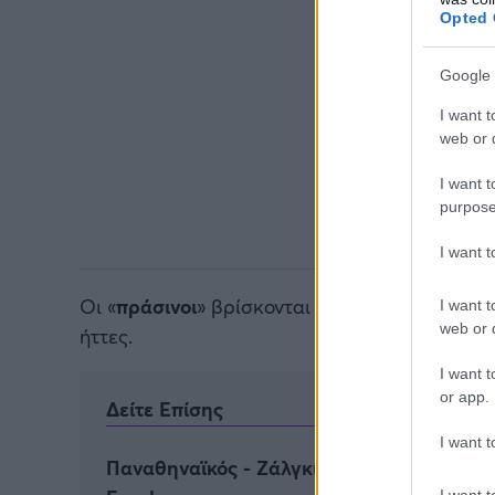
Opted 
Google 
I want t
web or d
I want t
purpose
I want 
Οι «
πράσινοι
» βρίσκονται στην 10η θέση του 
I want t
web or d
ήττες.
I want t
or app.
Δείτε Επίσης
I want t
Παναθηναϊκός - Ζάλγκιρις: Πού θα δείτε τ
I want t