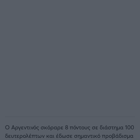
Άρσεναλ
Γιουβέντους
Μίλαν
Ίντερ
Μπάγερν Μονάχου
Παρί Σεν Ζερμέν
Ο Αργεντινός σκόραρε 8 πόντους σε διάστημα 100
δευτερολέπτων και έδωσε σημαντικό προβάδισμα