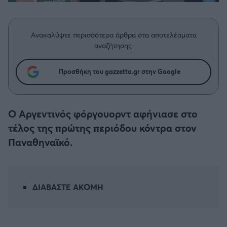
Η μητρότητα στον πάγκο
Δημήτρης Τσορμπατζόγλου
Συνεντεύξεις
Άρης
Μεγάλη μου Αγάπη
Ανακαλύψτε περισσότερα άρθρα στα αποτελέσματα
Μια Ιστορία από την Πόλη
Λεβαδειακός
αναζήτησης.
ΟΦΗ
Προσθήκη του gazzetta.gr στην Google
Βόλος
Ο Αργεντινός φόργουορντ αφήνιασε στο
Ατρόμητος Αθηνών
τέλος της πρώτης περιόδου κόντρα στον
Παναθηναϊκό.
Κηφισιά
Αστέρας Τρίπολης
ΔΙΑΒΑΣΤΕ ΑΚΟΜΗ
Παναιτωλικός