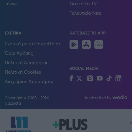
Τέννις
Gazzetta TV
Τελευταία Νέα
ΣΧΕΤΙΚΑ
ΚΑΤΕΒΑΣΕ ΤΟ APP
Android
IOS
Huawei
Σχετικά με το Gazzetta.gr
Όροι Χρήσης
Πολιτική Απορρήτου
SOCIAL MEDIA
Πολιτική Cookies
Facebook
Twitter
Instagram
YouTube
TikTok
Lin
Διαχείριση Απορρήτου
Copyright © 2008 - 2026
Handcrafted by
FOLLOW US
Gazzetta