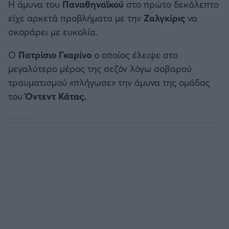
Η άμυνα του
Παναθηναϊκού
στο πρώτο δεκάλεπτο
Καλαμάτα
είχε αρκετά προβλήματα με την
Ζαλγκίρις
να
σκοράρει με ευκολία.
Ηρακλής
Ο
Πατρίσιο Γκαρίνο
ο οποίος έλειψε στο
Μπαρτσελόνα
μεγαλύτερο μέρος της σεζόν λόγω σοβαρού
τραυματισμού «πλήγωσε» την άμυνα της ομάδας
Ρεάλ Μαδρίτης
του
Όντεντ Κάτας.
Ατλέτικο Μαδρίτης
Μάντσεστερ Γιουνάιτεντ
Μάντσεστερ Σίτι
Λίβερπουλ
Τσέλσι