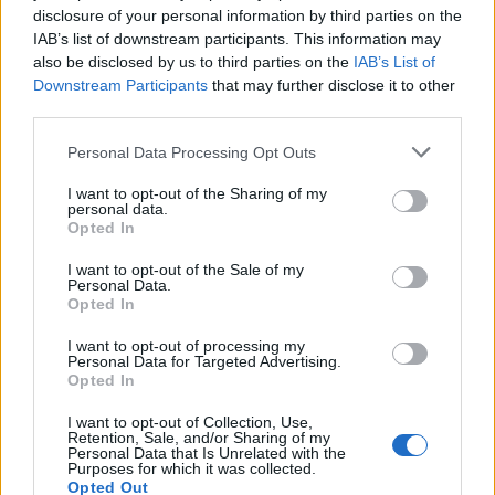
disclosure of your personal information by third parties on the
IAB’s list of downstream participants. This information may
also be disclosed by us to third parties on the
IAB’s List of
ΔΙΑΒΑΣΕ ΑΚΟΜΗ:
Downstream Participants
that may further disclose it to other
third parties.
Φενέρμπαχτσε: Αντέγραψε τον ποδοσφαιρικό
Παναθηναϊκό με Spiderman και Λιβάι Γκαρσία!
Please note that this website/app uses one or more Google
Personal Data Processing Opt Outs
services and may gather and store information including but
EuroLeague: Θυμήθηκε το buzzer-beater του Χέιζ-
not limited to your visit or usage behaviour. You may click to
I want to opt-out of the Sharing of my
personal data.
Ντέιβις μέσα στη Βαλένθια
grant or deny consent to Google and its third-party tags to
Opted In
use your data for below specified purposes in below Google
Άταμαν στη Σύμη: «Σπάει» πιάτα σε γνωστό εστιατόριο!
consent section.
I want to opt-out of the Sale of my
Personal Data.
Opted In
I want to opt-out of processing my
Personal Data for Targeted Advertising.
Opted In
Για να προσθέσεις το σχόλιο
I want to opt-out of Collection, Use,
Retention, Sale, and/or Sharing of my
σου πρέπει να συνδεθείς
Personal Data that Is Unrelated with the
Purposes for which it was collected.
στο my gazzetta!
Opted Out