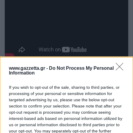
www.gazzetta.gr -
Do Not Process My Personal
Information
If you wish to opt-out of the sale, sharing to third parties, or
processing of your personal or sensitive information for
Διάβασε όλα τα
τελευταία νέα
της αθλητικής
targeted advertising by us, please use the below opt-out
επικαιρότητας. Μάθε για όλους τους
live αγώνες σήμερα
section to confirm your selection. Please note that after your
και δες τις
αθλητικές μεταδόσεις
της ημέρας και της
opt-out request is processed you may continue seeing
interest-based ads based on personal information utilized by
εβδομάδας μέσα από το υπερπλήρες Πρόγραμμα TV του
us or personal information disclosed to third parties prior to
Gazzetta. Ακολούθησέ μας και στο
Google News
.
your opt-out. You may separately opt-out of the further