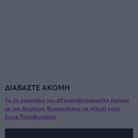
ΔΙΑΒΑΣΤΕ ΑΚΟΜΗ
Το 3ο επεισόδιο του #FanelaByGazzetta έφτασε
με τον Δημήτρη Φραγκιόγλου να εξηγεί γιατί
έγινε Παναθηναϊκός