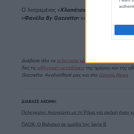
authenti
Ο λατρεμένος «
Χλαπάτσας
» της ελληνικής τ
«
Φανέλα By Gazzetta
» κι είναι απολαυστικό
Διάβασε όλα τα
τελευταία νέα
της αθλητικής επικα
δες τις
αθλητικές μεταδόσεις
της ημέρας και της ε
Gazzetta. Ακολούθησέ μας και στο
Google News
.
ΔΙΑΒΑΣΕ ΑΚΟΜΗ:
Πελεγκρίνι: Ανανεώνει με τη Ρόμα για ακόμη έναν 
ΠΑΟΚ: Ο Βολιάκο σε ομάδα της Serie B