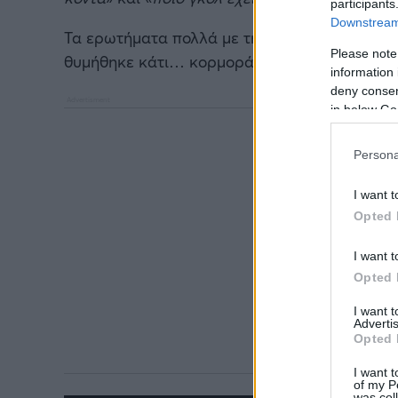
participants
Downstream 
Τα ερωτήματα πολλά με την
Δημήτρη Φραγκι
Please note
θυμήθηκε κάτι… κορμοράνους!
information 
deny consent
in below Go
Persona
I want t
Opted 
I want t
Opted 
I want 
Advertis
Opted 
I want t
of my P
was col