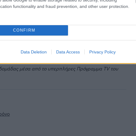
cation functionality and fraud prevention, and other user protection.
ηλεόρασης, έρχεται στο νέο επεισόδιο της σειράς
ς, όπως τότε που ήταν… ο «
Τρύφωνας Σπιουνέας
».
CONFIRM
Data Deletion
Data Access
Privacy Policy
ιρότητας. Μάθε για όλους τους
live αγώνες σήμερα
και
βδομάδας μέσα από το υπερπλήρες Πρόγραμμα TV του
χρόνο