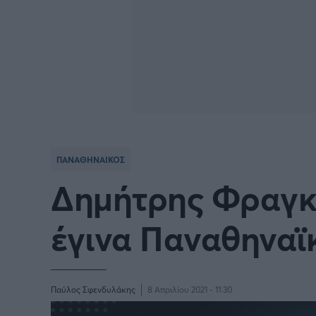
Γιώργος Τσακίρης
Πυγμαχία
ΠΑΝΑΘΗΝΑΙΚΟΣ
Δημήτρης Φραγκι
έγινα Παναθηναϊ
Παύλος Σφενδυλάκης
8 Απριλίου 2021 - 11:30