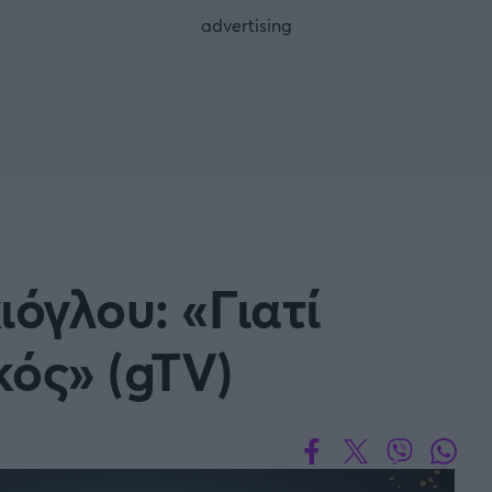
Μια Ιστο
Μιχάλης Τσαμπάς
Δημήτρης Τσ
Άρση Βαρών
FOLLOW US
όγλου: «Γιατί
κός» (gTV)