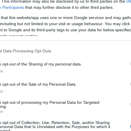
. This information may also be disclosed by us to third parties on the
IA
Participants
that may further disclose it to other third parties.
όγλου
να απαντάει σε όλα. Μάλιστα σε ένα,
 that this website/app uses one or more Google services and may gath
including but not limited to your visit or usage behaviour. You may click 
 to Google and its third-party tags to use your data for below specifi
ogle consent section.
l Data Processing Opt Outs
o opt-out of the Sharing of my personal data.
In
o opt-out of the Sale of my Personal Data.
In
to opt-out of processing my Personal Data for Targeted
ing.
In
o opt-out of Collection, Use, Retention, Sale, and/or Sharing
ersonal Data that Is Unrelated with the Purposes for which it
lected.