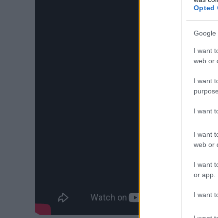
Opted 
Google 
I want t
web or d
I want t
purpose
I want 
I want t
web or d
I want t
or app.
I want t
I want t