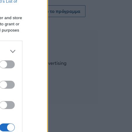
B’s List of
Δείτε όλο το πρόγραμμα
er and store
to grant or
ed purposes