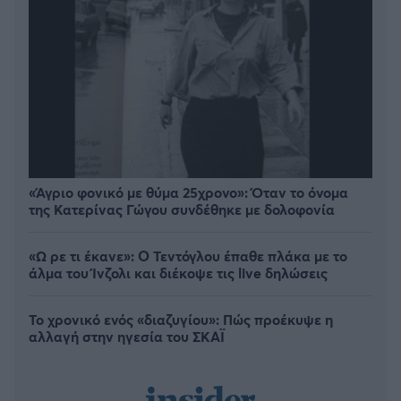
«Άγριο φονικό με θύμα 25χρονο»: Όταν το όνομα
της Κατερίνας Γώγου συνδέθηκε με δολοφονία
«Ω ρε τι έκανε»: Ο Τεντόγλου έπαθε πλάκα με το
άλμα του Ίνζολι και διέκοψε τις live δηλώσεις
Το χρονικό ενός «διαζυγίου»: Πώς προέκυψε η
αλλαγή στην ηγεσία του ΣΚΑΪ