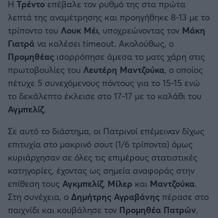
Η
Τρέντο
επέβαλε τον ρυθμό της στα πρώτα
λεπτά της αναμέτρησης και προηγήθηκε 8-13 με το
τρίποντο του
Λουκ Μέι
, υποχρεώνοντας τον
Μάκη
Γιατρά
να καλέσει timeout. Ακολούθως, ο
Προμηθέας
ισορρόπησε άμεσα το ματς χάρη στις
πρωτοβουλίες του
Λευτέρη Μαντζούκα
, ο οποίος
πέτυχε 5 συνεχόμενους πόντους για το 15-15 ενώ
το δεκάλεπτο έκλεισε στο 17-17 με το καλάθι του
Αγμπελίζ
.
Σε αυτό το διάστημα, οι Πατρινοί επέμειναν δίχως
επιτυχία στο μακρινό σουτ (1/6 τρίποντα) όμως
κυριάρχησαν σε όλες τις επιμέρους στατιστικές
κατηγορίες, έχοντας ως σημεία αναφοράς στην
επίθεση τους
Αγκμπελίζ
,
Μίλερ
και
Μαντζούκα
.
Στη συνέχεια, ο
Δημήτρης Αγραβάνης
πέρασε στο
παιχνίδι και κουβάλησε τον
Προμηθέα Πατρών
,