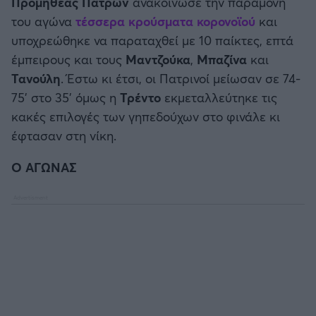
Προμηθέας Πατρών
ανακοίνωσε την παραμονή
Καλαμάτα
του αγώνα
τέσσερα κρούσματα κορονοϊού
και
υποχρεώθηκε να παραταχθεί με 10 παίκτες, επτά
Ηρακλής
έμπειρους και τους
Μαντζούκα
,
Μπαζίνα
και
Τανούλη
. Έστω κι έτσι, οι Πατρινοί μείωσαν σε 74-
Μπαρτσελόνα
75' στο 35' όμως η
Τρέντο
εκμεταλλεύτηκε τις
κακές επιλογές των γηπεδούχων στο φινάλε κι
Ρεάλ Μαδρίτης
έφτασαν στη νίκη.
Ατλέτικο Μαδρίτης
Ο ΑΓΩΝΑΣ
Μάντσεστερ Γιουνάιτεντ
Μάντσεστερ Σίτι
Λίβερπουλ
Τσέλσι