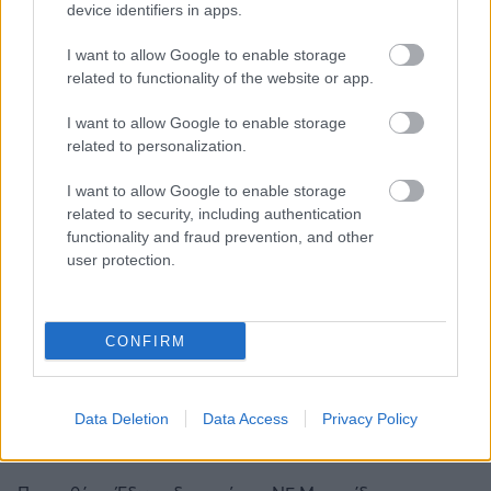
device identifiers in apps.
I want to allow Google to enable storage
related to functionality of the website or app.
I want to allow Google to enable storage
related to personalization.
I want to allow Google to enable storage
related to security, including authentication
functionality and fraud prevention, and other
Διάβασε όλα τα
τελευταία νέα
της αθλητικής
user protection.
επικαιρότητας. Μάθε για όλους τους
live αγώνες σήμερα
και δες τις
αθλητικές μεταδόσεις
της ημέρας και της
εβδομάδας μέσα από το υπερπλήρες Πρόγραμμα TV του
CONFIRM
Gazzetta. Ακολούθησέ μας και στο
Google News
.
Data Deletion
Data Access
Privacy Policy
ΔΙΑΒΑΣΕ ΑΚΟΜΗ: