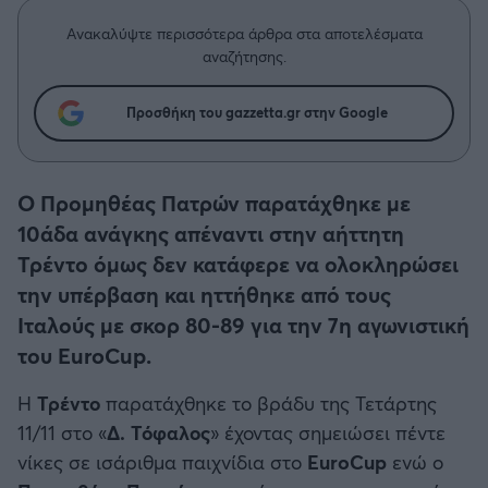
Η μητρότητα στον πάγκο
Δημήτρης Τσορμπατζόγλου
Συνεντεύξεις
Άρης
Ανακαλύψτε περισσότερα άρθρα στα αποτελέσματα
Μεγάλη μου Αγάπη
αναζήτησης.
Μια Ιστορία από την Πόλη
Λεβαδειακός
Προσθήκη του gazzetta.gr στην Google
ΟΦΗ
Ο Προμηθέας Πατρών παρατάχθηκε με
Βόλος
10άδα ανάγκης απέναντι στην αήττητη
Τρέντο όμως δεν κατάφερε να ολοκληρώσει
Ατρόμητος Αθηνών
την υπέρβαση και ηττήθηκε από τους
Ιταλούς με σκορ 80-89 για την 7η αγωνιστική
Κηφισιά
του EuroCup.
Αστέρας Τρίπολης
Η
Τρέντο
παρατάχθηκε το βράδυ της Τετάρτης
11/11 στο «
Δ. Τόφαλος
» έχοντας σημειώσει πέντε
Παναιτωλικός
νίκες σε ισάριθμα παιχνίδια στο
EuroCup
ενώ ο