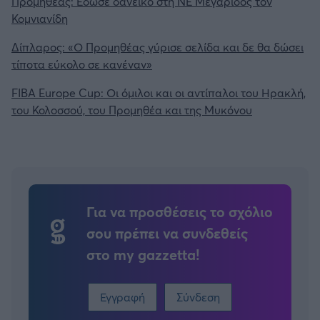
Προμηθέας: Έδωσε δανεικό στη ΝΕ Μεγαρίδος τον
Κομνιανίδη
Δίπλαρος: «Ο Προμηθέας γύρισε σελίδα και δε θα δώσει
τίποτα εύκολο σε κανέναν»
FIBA Europe Cup: Οι όμιλοι και οι αντίπαλοι του Ηρακλή,
του Κολοσσού, του Προμηθέα και της Μυκόνου
Για να προσθέσεις το σχόλιο
σου πρέπει να συνδεθείς
στο my gazzetta!
Εγγραφή
Σύνδεση