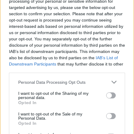
αντιδράσει, μειώνοντας σε 74-75 στο 35' με τις
processing of your personal or sensitive information for
βολές του Μίλερ όμως η
Τρέντο
άντεξε στην
targeted advertising by us, please use the below opt-out
section to confirm your selection. Please note that after your
πίεση κι έφτασε στη νίκη, διευρύνοντας το αήττητο
opt-out request is processed you may continue seeing
σερί της στο EuroCup (6-0) και ρίχνοντας τους
interest-based ads based on personal information utilized by
Πατρινούς στο 2-4.
us or personal information disclosed to third parties prior to
your opt-out. You may separately opt-out of the further
Τα δεκάλεπτα
: 17-17, 41-41, 59-69, 80-89.
disclosure of your personal information by third parties on the
IAB’s list of downstream participants. This information may
also be disclosed by us to third parties on the
IAB’s List of
Δ' ΟΜΙΛΟΣ - ΚΑΤΑΤΑΞΗ
Downstream Participants
that may further disclose it to other
1. Τρέντο 6-0
third parties.
2. Γκραν Κανάρια 4-1
Please note that this website/app uses one or more Google
Personal Data Processing Opt Outs
3. Τσεντεβίτα Ολίμπια 4-2
services and may gather and store information including but
4. Προμηθέας 2-4
not limited to your visit or usage behaviour. You may click to
I want to opt-out of the Sharing of my
personal data.
5. Ναντέρ 1-4
grant or deny consent to Google and its third-party tags to
Opted In
use your data for below specified purposes in below Google
6. Μπούρσασπορ 0-6
consent section.
I want to opt-out of the Sale of my
Personal Data.
Opted In