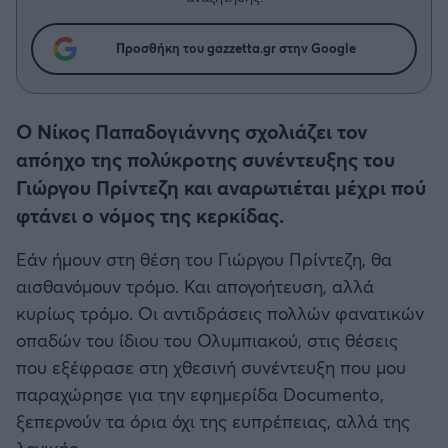
Η μητρότητα στον πάγκο
Δημήτρης Τσορμπατζόγλου
Συνεντεύξεις
Άρης
Μεγάλη μου Αγάπη
Προσθήκη του gazzetta.gr στην Google
Μια Ιστορία από την Πόλη
Λεβαδειακός
Ο Νίκος Παπαδογιάννης σχολιάζει τον
ΟΦΗ
απόηχο της πολύκροτης συνέντευξης του
Γιώργου Πρίντεζη και αναρωτιέται μέχρι πού
Βόλος
φτάνει ο νόμος της κερκίδας.
Ατρόμητος Αθηνών
Eάν ήμουν στη θέση του Γιώργου Πρίντεζη, θα
αισθανόμουν τρόμο. Και απογοήτευση, αλλά
Κηφισιά
κυρίως τρόμο. Οι αντιδράσεις πολλών φανατικών
οπαδών του ίδιου του Ολυμπιακού, στις θέσεις
Αστέρας Τρίπολης
που εξέφρασε στη χθεσινή συνέντευξη που μου
παραχώρησε για την εφημερίδα Documento,
Παναιτωλικός
ξεπερνούν τα όρια όχι της ευπρέπειας, αλλά της
λογικής.