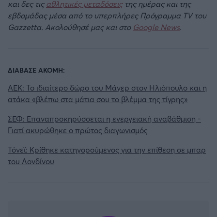
και δες τις
αθλητικές μεταδόσεις
της ημέρας και της
εβδομάδας μέσα από το υπερπλήρες Πρόγραμμα TV του
Gazzetta. Ακολούθησέ μας και στο
Google News
.
ΔΙΑΒΑΣΕ ΑΚΟΜΗ:
ΑΕΚ: Το ιδιαίτερο δώρο του Μάγερ στον Ηλιόπουλο και η
ατάκα «βλέπω στα μάτια σου το βλέμμα της τίγρης»
ΣΕΦ: Επαναπροκηρύσσεται η ενεργειακή αναβάθμιση -
Γιατί ακυρώθηκε ο πρώτος διαγωνισμός
Τόνεϊ: Κρίθηκε κατηγορούμενος για την επίθεση σε μπαρ
του Λονδίνου