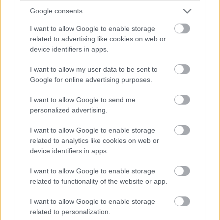
Google consents
Μπορεί να φάνε και ξύλο, βέβαια, εάν τολμήσουν
I want to allow Google to enable storage
να ορθώσουν ανάστημα στην κερκίδα και να
related to advertising like cookies on web or
ζητήσουν εξηγήσεις. Ελάτε τώρα, που
device identifiers in apps.
παριστάνετε τους ανήξερους. Το έχετε δει ξανά
I want to allow my user data to be sent to
και ξανά, αυτό το έργο.
Google for online advertising purposes.
Αν θέλετε να το ξαναδείτε, κατηφορίστε στο ΣΕΦ
I want to allow Google to send me
και δοκιμάστε να υπερασπιστείτε το «ιερό»
personalized advertising.
δικαίωμα των παικτών του Ολυμπιακού να
I want to allow Google to enable storage
αγωνιστούν στην Εθνική, «του Βασιλακόπουλου»
related to analytics like cookies on web or
την Εθνική, με την πρόσθετη κόπωση που ο
device identifiers in apps.
γεμάτος Σεπτέμβριος συνεπάγεται.
I want to allow Google to enable storage
related to functionality of the website or app.
Ή ανηφορίστε στο ΟΑΚΑ και ασκήστε κριτική στον
Δημήτρη Γιαννακόπουλο για τη συμπεριφορά του
I want to allow Google to enable storage
στα γήπεδα. Μην ανοίξουμε συζήτηση για τις
related to personalization.