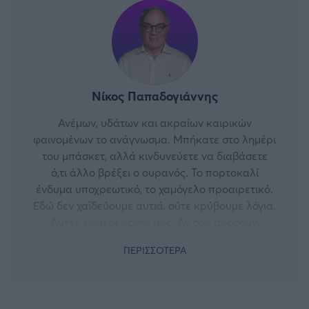
Νίκος Παπαδογιάννης
Ανέμων, υδάτων και ακραίων καιρικών
φαινομένων το ανάγνωσμα. Μπήκατε στο λημέρι
του μπάσκετ, αλλά κινδυνεύετε να διαβάσετε
ό,τι άλλο βρέξει ο ουρανός. Το πορτοκαλί
ένδυμα υποχρεωτικό, το χαμόγελο προαιρετικό.
Εδώ δεν χαϊδεύουμε αυτιά, ούτε κρύβουμε λόγια.
Αυτές είναι οι αρχές μας. Αν σας αρέσουν,
αφήστε τα έγχρωμα γυαλιά στην είσοδο και
ΠΕΡΙΣΣΟΤΕΡΑ
κοπιάστε. Αν δεν σας αρέσουν, έχουμε κι άλλες.
Μοναδικός απαράβατος κανόνας είναι ότι όλα
επιτρέπονται.