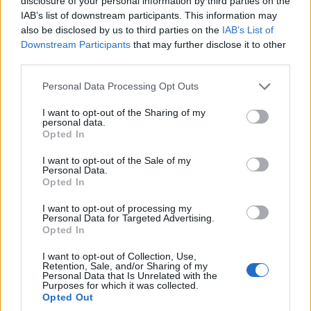
disclosure of your personal information by third parties on the
IAB’s list of downstream participants. This information may
also be disclosed by us to third parties on the
IAB’s List of
Downstream Participants
that may further disclose it to other
third parties.
Please note that this website/app uses one or more Google
Personal Data Processing Opt Outs
services and may gather and store information including but
not limited to your visit or usage behaviour. You may click to
I want to opt-out of the Sharing of my
personal data.
grant or deny consent to Google and its third-party tags to
Opted In
use your data for below specified purposes in below Google
consent section.
I want to opt-out of the Sale of my
Personal Data.
Opted In
I want to opt-out of processing my
Personal Data for Targeted Advertising.
Opted In
I want to opt-out of Collection, Use,
Retention, Sale, and/or Sharing of my
Personal Data that Is Unrelated with the
Purposes for which it was collected.
Opted Out