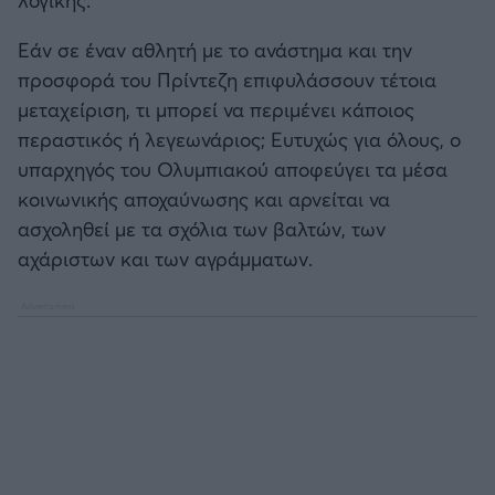
Καλαμάτα
Εάν σε έναν αθλητή με το ανάστημα και την
Ηρακλής
προσφορά του Πρίντεζη επιφυλάσσουν τέτοια
μεταχείριση, τι μπορεί να περιμένει κάποιος
Μπαρτσελόνα
περαστικός ή λεγεωνάριος; Ευτυχώς για όλους, ο
υπαρχηγός του Ολυμπιακού αποφεύγει τα μέσα
Ρεάλ Μαδρίτης
κοινωνικής αποχαύνωσης και αρνείται να
ασχοληθεί με τα σχόλια των βαλτών, των
Ατλέτικο Μαδρίτης
αχάριστων και των αγράμματων.
Μάντσεστερ Γιουνάιτεντ
Μάντσεστερ Σίτι
Λίβερπουλ
Τσέλσι