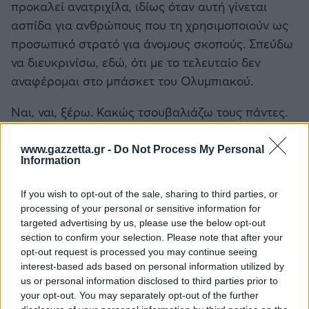
προκαλεί ανατριχίλα, ιδίως όταν αυτή γίνεται
ασπίδα για ανθρώπους που τη χρησιμοποιούν ως
προσωπικό στρατό για άνομους σκοπούς. Σπεύδω
να διευκρινίσω, εδώ, ότι με το τελευταίο δεν
αναφέρομαι στο μπάσκετ του Ολυμπιακού.
Ναι, ναι, ξέρω. Κακώς τσουβαλιάζω τους πάντες.
Υπάρχουν και οι φίλαθλοι που ξέρουν να εκτιμούν
την προσφορά και την αφοσίωση των αθλητών. Η
www.gazzetta.gr -
Do Not Process My Personal
Information
φωνή τους δεν ακούγεται το ίδιο δυνατά, αλλά
είναι πολλοί.
If you wish to opt-out of the sale, sharing to third parties, or
processing of your personal or sensitive information for
targeted advertising by us, please use the below opt-out
section to confirm your selection. Please note that after your
opt-out request is processed you may continue seeing
interest-based ads based on personal information utilized by
us or personal information disclosed to third parties prior to
your opt-out. You may separately opt-out of the further