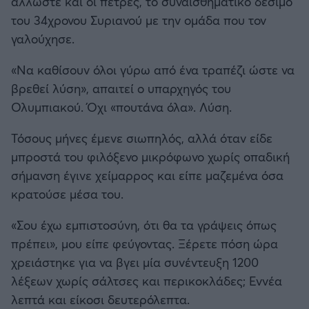
άλλωστε και οι πέτρες, το συναισθηματικό δέσιμο
του 34χρονου Συριανού με την ομάδα που τον
γαλούχησε.
«Να καθίσουν όλοι γύρω από ένα τραπέζι ώστε να
βρεθεί λύση», απαιτεί ο υπαρχηγός του
Ολυμπιακού. Όχι «πουτάνα όλα». Λύση.
Τόσους μήνες έμενε σιωπηλός, αλλά όταν είδε
μπροστά του φιλόξενο μικρόφωνο χωρίς οπαδική
σήμανση έγινε χείμαρρος και είπε μαζεμένα όσα
κρατούσε μέσα του.
«Σου έχω εμπιστοσύνη, ότι θα τα γράψεις όπως
πρέπει», μου είπε φεύγοντας. Ξέρετε πόση ώρα
χρειάστηκε για να βγει μία συνέντευξη 1200
λέξεων χωρίς σάλτσες και περικοκλάδες; Εννέα
λεπτά και είκοσι δευτερόλεπτα.