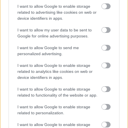
I want to allow Google to enable storage
related to advertising like cookies on web or
ΣΗΜΕΙΟ ΚΛΕΙΔΙ
: Το πρώτο δεκάλεπτο που η
device identifiers in apps.
διαφορά έφτασε στους 21 πόντους με την επίθεση
I want to allow my user data to be sent to
του
Ολυμπιακού
να σκοράρει μόλις 6 πόντους.
Google for online advertising purposes.
ΤΙ ΠΕΤΑΝΕ
: Τα πάντα οι γηπεδούχοι, τίποτα οι
I want to allow Google to send me
personalized advertising.
φιλοξενούμενοι.
I want to allow Google to enable storage
Τα δεκάλεπτα:
6-27, 28-38, 43-55, 55-76
related to analytics like cookies on web or
device identifiers in apps.
I want to allow Google to enable storage
related to functionality of the website or app.
I want to allow Google to enable storage
related to personalization.
I want to allow Google to enable storage