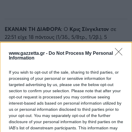
ΕΚΑΝΑΝ ΤΗ ΔΙΑΦΟΡΑ
: Ο
Κρις Σίνγκλετον
σε
22:51 είχε 18 πόντους (1/3δ., 5/8τρ., 1/2β.), 5
ριμπάουντ, μία ασίστ, ένα λάθος.
www.gazzetta.gr -
Do Not Process My Personal
ΠΕΡΑΣΕ ΚΑΙ ΔΕΝ ΑΚΟΥΜΠΗΣΕ
: Όλοι οι παίκτες
Information
του Ολυμπιακού πλην του
Μιλουτίνοφ
.
If you wish to opt-out of the sale, sharing to third parties, or
ΑΦΑΝΗΣ ΗΡΩΑΣ
: Ο
Κέβιν Πάνγκος
τελείωσε με 9
processing of your personal or sensitive information for
targeted advertising by us, please use the below opt-out
πόντους, 8 ασίστ και 3 ριμπάουντ.
section to confirm your selection. Please note that after your
opt-out request is processed you may continue seeing
interest-based ads based on personal information utilized by
us or personal information disclosed to third parties prior to
your opt-out. You may separately opt-out of the further
disclosure of your personal information by third parties on the
IAB’s list of downstream participants. This information may