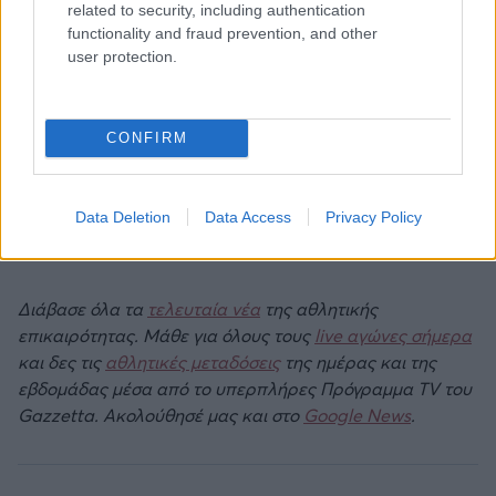
related to security, including authentication
functionality and fraud prevention, and other
user protection.
CONFIRM
Data Deletion
Data Access
Privacy Policy
Διάβασε όλα τα
τελευταία νέα
της αθλητικής
επικαιρότητας. Μάθε για όλους τους
live αγώνες σήμερα
και δες τις
αθλητικές μεταδόσεις
της ημέρας και της
εβδομάδας μέσα από το υπερπλήρες Πρόγραμμα TV του
Gazzetta. Ακολούθησέ μας και στο
Google News
.