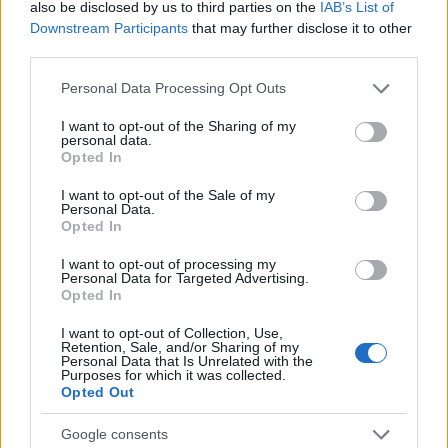
also be disclosed by us to third parties on the
IAB’s List of
Downstream Participants
that may further disclose it to other
third parties.
Please note that this website/app uses one or more Google
Personal Data Processing Opt Outs
services and may gather and store information including but
not limited to your visit or usage behaviour. You may click to
I want to opt-out of the Sharing of my
personal data.
grant or deny consent to Google and its third-party tags to
Opted In
use your data for below specified purposes in below Google
consent section.
I want to opt-out of the Sale of my
Personal Data.
Opted In
I want to opt-out of processing my
Personal Data for Targeted Advertising.
Opted In
I want to opt-out of Collection, Use,
Retention, Sale, and/or Sharing of my
Personal Data that Is Unrelated with the
Purposes for which it was collected.
Opted Out
Google consents