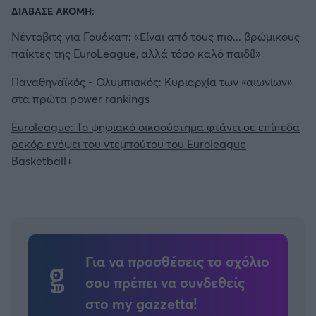
ΔΙΑΒΑΣΕ ΑΚΟΜΗ:
Νέντοβιτς για Γουόκαπ: «Είναι από τους πιο... βρώμικους
παίκτες της EuroLeague, αλλά τόσο καλό παιδί!»
Παναθηναϊκός - Ολυμπιακός: Κυριαρχία των «αιωνίων»
στα πρώτα power rankings
Euroleague: Το ψηφιακό οικοσύστημα φτάνει σε επίπεδα
ρεκόρ ενόψει του ντεμπούτου του Euroleague
Basketball+
Για να προσθέσεις το σχόλιο
σου πρέπει να συνδεθείς
στο my gazzetta!